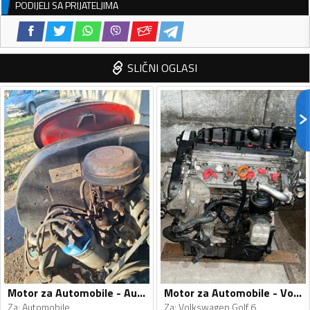
PODIJELI SA PRIJATELJIMA
SLIČNI OGLASI
Motor za Automobile - Automobile - Univerzalno
Motor za Automobile - Volkswagen - Golf 6 - 2008-2011
Za
:
Automobile
Za
:
Volkswagen Golf 6