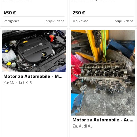
450
€
250
€
Podgorica
prije 4 dana
Mojkovac
prije 5 dana
Motor za Automobile - Mazda - CX-5 - 2015
Za
:
Mazda CX-5
Motor za Automobile - Audi - A3 - 2011
Za
:
Audi A3