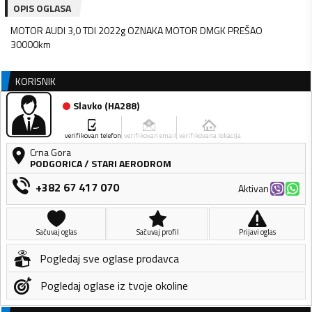
OPIS OGLASA
MOTOR AUDI 3,0 TDI 2022g OZNAKA MOTOR DMGK PREŠAO
30000km
KORISNIK
Slavko
(
HA288
)
verifikovan telefon
verifikovan email
verifikovana lokacija
Crna Gora
PODGORICA
/
STARI AERODROM
+382 67 417 070
Aktivan
Sačuvaj oglas
Sačuvaj profil
Prijavi oglas
Pogledaj sve oglase prodavca
Pogledaj oglase iz tvoje okoline