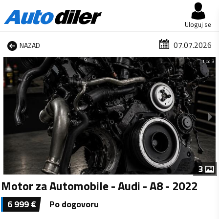
Uloguj se
07.07.2026
NAZAD
1 od 3
3
Motor za Automobile - Audi - A8 - 2022
6 999
€
Po dogovoru