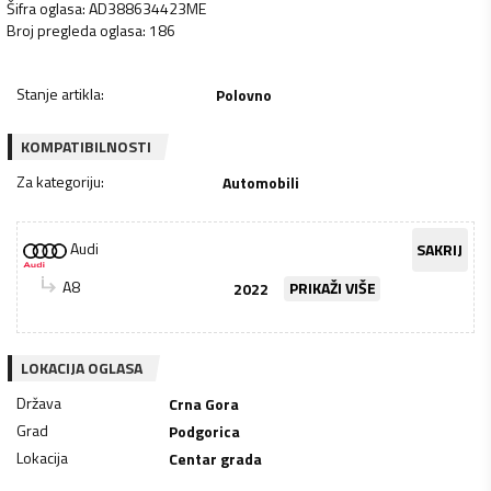
Šifra oglasa
:
AD388634423ME
Broj pregleda oglasa
:
186
Stanje artikla
:
Polovno
KOMPATIBILNOSTI
Za kategoriju
:
Automobili
Audi
SAKRIJ
A8
2022
PRIKAŽI VIŠE
LOKACIJA OGLASA
Država
Crna Gora
Grad
Podgorica
Lokacija
Centar grada