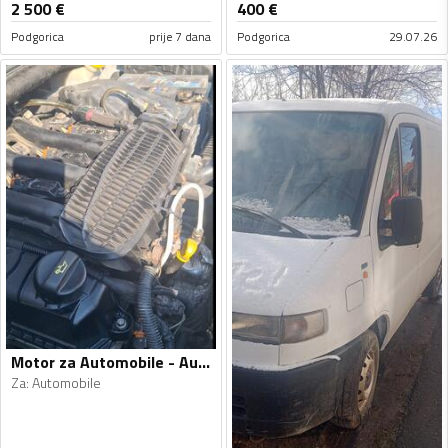
2 500
€
400
€
Podgorica
prije 7 dana
Podgorica
29.07.26
Motor za Automobile - Automobile - Univerzalno
Za
:
Automobile