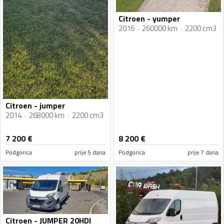
Citroen - yumper
2016
260000 km
2200 cm3
Citroen - jumper
2014
268000 km
2200 cm3
7 200
€
8 200
€
Podgorica
prije 5 dana
Podgorica
prije 7 dana
Citroen - JUMPER 20HDI