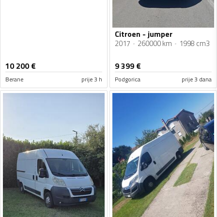
Citroen - jumper
2017
260000 km
1998 cm3
10 200
€
9 399
€
Berane
prije 3 h
Podgorica
prije 3 dana