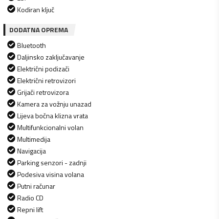
Kodiran ključ
DODATNA OPREMA
Bluetooth
Daljinsko zaključavanje
Električni podizači
Električni retrovizori
Grijači retrovizora
Kamera za vožnju unazad
Lijeva bočna klizna vrata
Multifunkcionalni volan
Multimedija
Navigacija
Parking senzori - zadnji
Podesiva visina volana
Putni računar
Radio CD
Repni lift