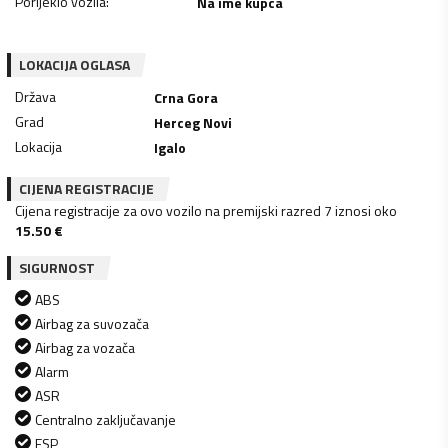
Porijeklo vozila
:
Na ime kupca
LOKACIJA OGLASA
Država
Crna Gora
Grad
Herceg Novi
Lokacija
Igalo
CIJENA REGISTRACIJE
Cijena registracije za ovo vozilo na premijski razred 7 iznosi oko
15.50
€
SIGURNOST
ABS
Airbag za suvozača
Airbag za vozača
Alarm
ASR
Centralno zaključavanje
ESP