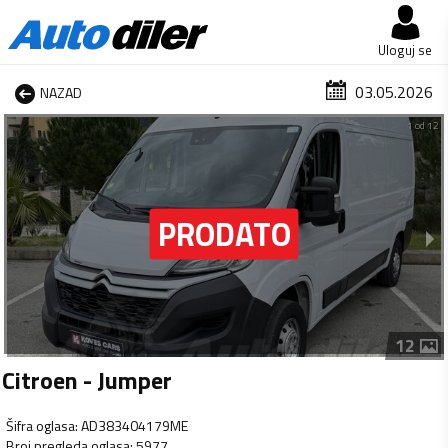
Uloguj se
03.05.2026
NAZAD
1 od 12
12
Citroen - Jumper
Šifra oglasa
:
AD383404179ME
Broj pregleda oglasa
:
5977