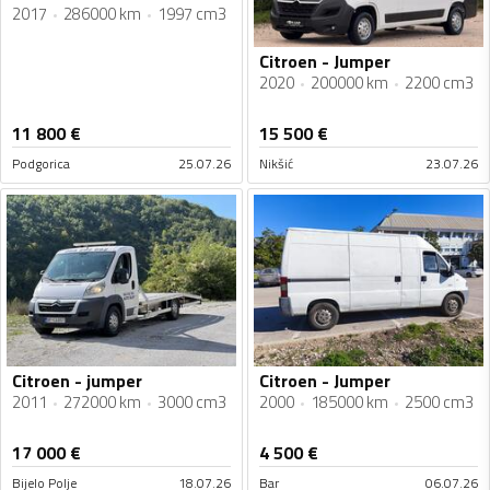
2017
286000 km
1997 cm3
Citroen - Jumper
2020
200000 km
2200 cm3
11 800
€
15 500
€
Podgorica
25.07.26
Nikšić
23.07.26
Citroen - jumper
Citroen - Jumper
2011
272000 km
3000 cm3
2000
185000 km
2500 cm3
17 000
€
4 500
€
Bijelo Polje
18.07.26
Bar
06.07.26