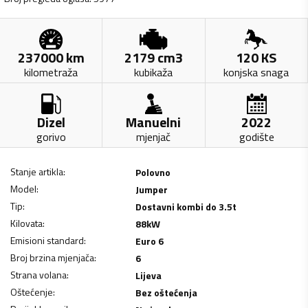
237000
km
2179
cm3
120
KS
kilometraža
kubikaža
konjska snaga
Dizel
Manuelni
2022
gorivo
mjenjač
godište
Stanje artikla
:
Polovno
Model
:
Jumper
Tip
:
Dostavni kombi do 3.5t
Kilovata
:
88
kW
Emisioni standard
:
Euro 6
Broj brzina mjenjača
:
6
Strana volana
:
Lijeva
Oštećenje
:
Bez oštećenja