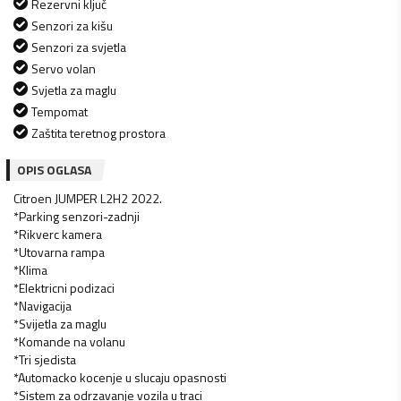
Rezervni ključ
Senzori za kišu
Senzori za svjetla
Servo volan
Svjetla za maglu
Tempomat
Zaštita teretnog prostora
OPIS OGLASA
Citroen JUMPER L2H2 2022.
*Parking senzori-zadnji
*Rikverc kamera
*Utovarna rampa
*Klima
*Elektricni podizaci
*Navigacija
*Svijetla za maglu
*Komande na volanu
*Tri sjedista
*Automacko kocenje u slucaju opasnosti
*Sistem za odrzavanje vozila u traci