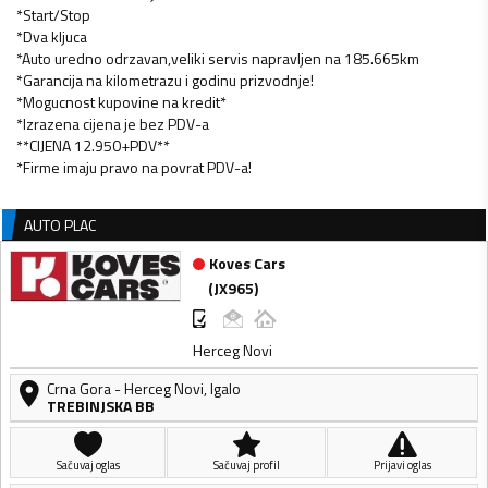
*Start/Stop
*Dva kljuca
*Auto uredno odrzavan,veliki servis napravljen na 185.665km
*Garancija na kilometrazu i godinu prizvodnje!
*Mogucnost kupovine na kredit*
*Izrazena cijena je bez PDV-a
**CIJENA 12.950+PDV**
AUTO PLAC
Koves Cars
(
JX965
)
Herceg Novi
Crna Gora
-
Herceg Novi
,
Igalo
TREBINJSKA BB
Sačuvaj oglas
Sačuvaj profil
Prijavi oglas