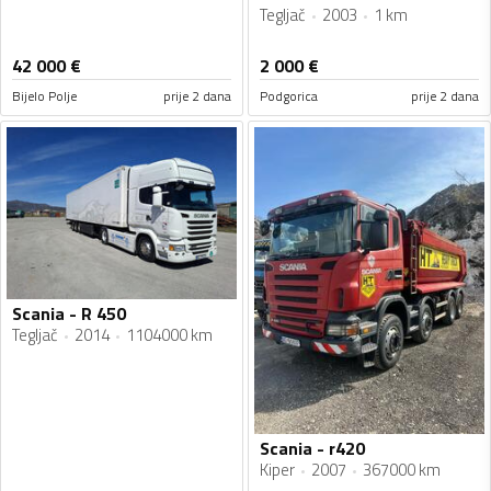
Tegljač
2003
1 km
42 000
€
2 000
€
Bijelo Polje
prije 2 dana
Podgorica
prije 2 dana
Scania - R 450
Tegljač
2014
1104000 km
Scania - r420
Kiper
2007
367000 km