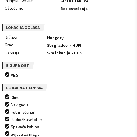
Porijeklo vozila
:
Strane tablice
Oštećenje
:
Bez oštećenja
LOKACIJA OGLASA
Država
Hungary
Grad
Svi gradovi - HUN
Lokacija
Sve lokacije - HUN
SIGURNOST
ABS
DODATNA OPREMA
Klima
Navigacija
Putni računar
Radio/Kasetofon
Spavaća kabina
Svjetla za maglu