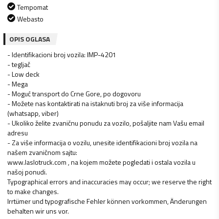
Tempomat
Webasto
OPIS OGLASA
- Identifikacioni broj vozila: IMP-4201
- tegljač
- Low deck
- Mega
- Moguć transport do Crne Gore, po dogovoru
- Možete nas kontaktirati na istaknuti broj za više informacija
(whatsapp, viber)
- Ukoliko želite zvaničnu ponudu za vozilo, pošaljite nam Vašu email
adresu
- Za više informacija o vozilu, unesite identifikacioni broj vozila na
našem zvaničnom sajtu:
www.laslotruck.com , na kojem možete pogledati i ostala vozila u
našoj ponudi.
Typographical errors and inaccuracies may occur; we reserve the right
to make changes.
Irrtümer und typografische Fehler können vorkommen, Änderungen
behalten wir uns vor.