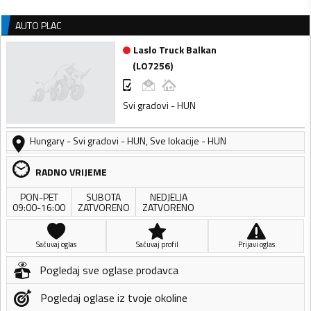
AUTO PLAC
Laslo Truck Balkan
(
LO7256
)
Svi gradovi - HUN
Hungary
-
Svi gradovi - HUN
,
Sve lokacije - HUN
RADNO VRIJEME
PON-PET
SUBOTA
NEDJELJA
09:00-16:00
ZATVORENO
ZATVORENO
Sačuvaj oglas
Sačuvaj profil
Prijavi oglas
Pogledaj sve oglase prodavca
Pogledaj oglase iz tvoje okoline