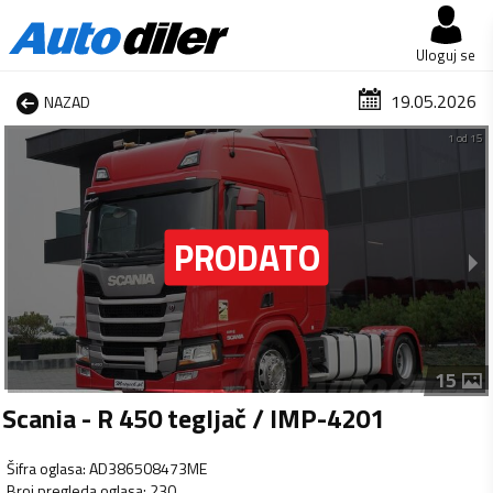
Uloguj se
19.05.2026
NAZAD
1 od 15
15
Scania - R 450 tegljač / IMP-4201
Šifra oglasa
:
AD386508473ME
Broj pregleda oglasa
:
230