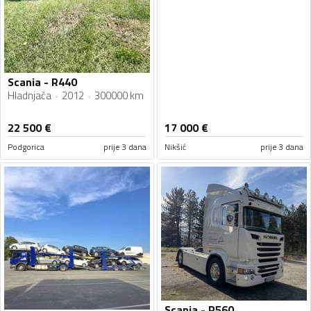
Scania - R440
Hladnjača
2012
300000 km
22 500
€
17 000
€
Podgorica
prije 3 dana
Nikšić
prije 3 dana
Scania - R560