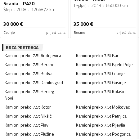
Scania - P420
Tegljač
2013
660000 km
Šlep
2008
1266872 km
30 000
€
35 000
€
Cetinje
prije 4 dana
Berane
prije 4 dana
BRZA PRETRAGA
Kamioni preko 7.5t
Andrijevica
Kamioni preko 7.5t
Bar
Kamioni preko 7.5t
Berane
Kamioni preko 7.5t
Bijelo Polje
Kamioni preko 7.5t
Budva
Kamioni preko 7.5t
Cetinje
Kamioni preko 7.5t
Danilovgrad
Kamioni preko 7.5t
Gusinje
Kamioni preko 7.5t
Herceg
Kamioni preko 7.5t
Kolašin
Novi
Kamioni preko 7.5t
Kotor
Kamioni preko 7.5t
Mojkovac
Kamioni preko 7.5t
Nikšić
Kamioni preko 7.5t
Petnjica
Kamioni preko 7.5t
Plav
Kamioni preko 7.5t
Pljevlja
Kamioni preko 7.5t
Plužine
Kamioni preko 7.5t
Podgorica