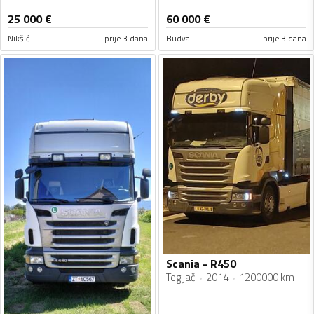
25 000
€
60 000
€
Nikšić
prije 3 dana
Budva
prije 3 dana
Scania - R450
Tegljač
2014
1200000 km