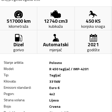
517000
km
12740
cm3
450
KS
kilometraža
kubikaža
konjska snaga
Dizel
Automatski
2021
gorivo
mjenjač
godište
Stanje artikla
:
Polovno
Model
:
R 450 tegljač / IMP-4201
Tip
:
Tegljač
Kilovata
:
331
kW
Emisioni standard
:
Euro 6
Pogon
:
4x2
Strana volana
:
Lijeva
Boja
:
Crvena