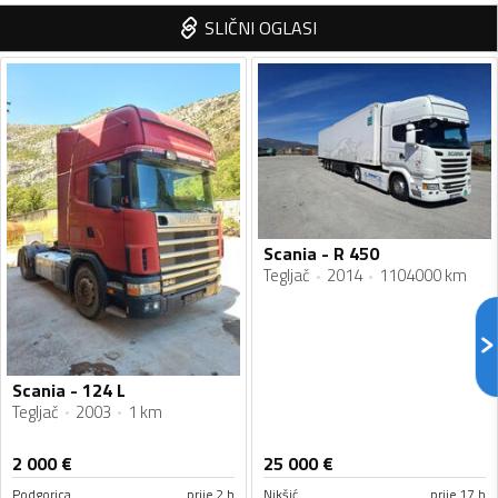
SLIČNI OGLASI
Scania - R 450
Tegljač
2014
1104000 km
Scania - 124 L
Tegljač
2003
1 km
2 000
€
25 000
€
Podgorica
prije 2 h
Nikšić
prije 17 h