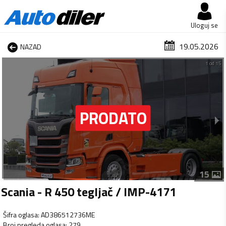
Uloguj se
19.05.2026
NAZAD
1 od 15
15
Scania - R 450 tegljač / IMP-4171
Šifra oglasa
:
AD386512736ME
Broj pregleda oglasa
:
279