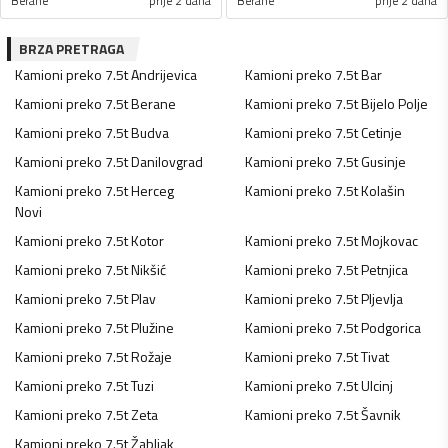
Berane
prije 2 dana
Berane
prije 2 dana
BRZA PRETRAGA
Kamioni preko 7.5t
Andrijevica
Kamioni preko 7.5t
Bar
Kamioni preko 7.5t
Berane
Kamioni preko 7.5t
Bijelo Polje
Kamioni preko 7.5t
Budva
Kamioni preko 7.5t
Cetinje
Kamioni preko 7.5t
Danilovgrad
Kamioni preko 7.5t
Gusinje
Kamioni preko 7.5t
Herceg
Kamioni preko 7.5t
Kolašin
Novi
Kamioni preko 7.5t
Kotor
Kamioni preko 7.5t
Mojkovac
Kamioni preko 7.5t
Nikšić
Kamioni preko 7.5t
Petnjica
Kamioni preko 7.5t
Plav
Kamioni preko 7.5t
Pljevlja
Kamioni preko 7.5t
Plužine
Kamioni preko 7.5t
Podgorica
Kamioni preko 7.5t
Rožaje
Kamioni preko 7.5t
Tivat
Kamioni preko 7.5t
Tuzi
Kamioni preko 7.5t
Ulcinj
Kamioni preko 7.5t
Zeta
Kamioni preko 7.5t
Šavnik
Kamioni preko 7.5t
Žabljak