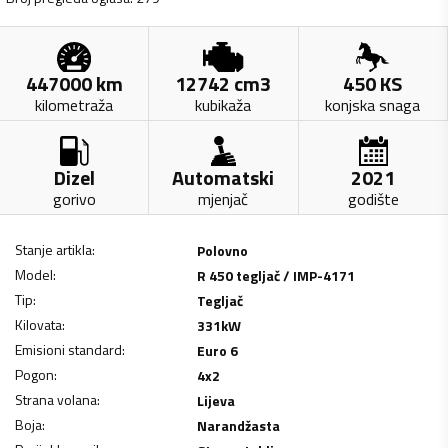
447000
km
12742
cm3
450
KS
kilometraža
kubikaža
konjska snaga
Dizel
Automatski
2021
gorivo
mjenjač
godište
Stanje artikla
:
Polovno
Model
:
R 450 tegljač / IMP-4171
Tip
:
Tegljač
Kilovata
:
331
kW
Emisioni standard
:
Euro 6
Pogon
:
4x2
Strana volana
:
Lijeva
Boja
:
Narandžasta