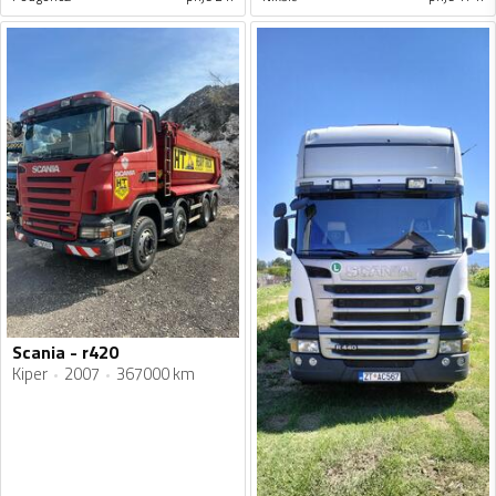
Scania - r420
Kiper
2007
367000 km