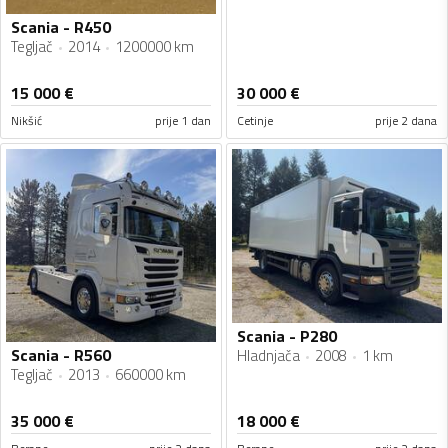
Scania - R450
Tegljač
2014
1200000 km
15 000
€
30 000
€
Nikšić
prije 1 dan
Cetinje
prije 2 dana
Scania - P280
Scania - R560
Hladnjača
2008
1 km
Tegljač
2013
660000 km
35 000
€
18 000
€