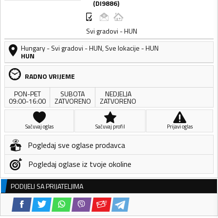
(
DI9886
)
Svi gradovi - HUN
Hungary
-
Svi gradovi - HUN
,
Sve lokacije - HUN
HUN
RADNO VRIJEME
PON-PET
SUBOTA
NEDJELJA
09:00-16:00
ZATVORENO
ZATVORENO
Sačuvaj oglas
Sačuvaj profil
Prijavi oglas
Pogledaj sve oglase prodavca
Pogledaj oglase iz tvoje okoline
PODIJELI SA PRIJATELJIMA