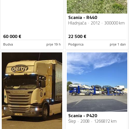
Scania - R440
Hladnjača
2012
300000 km
60 000
€
22 500
€
Budva
prije 19 h
Podgorica
prije 1 dan
Scania - P420
Šlep
2008
1266872 km