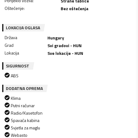
Porijeklo vozila
:
Strane tablice
Oštećenje
:
Bez oštećenja
LOKACIJA OGLASA
Država
Hungary
Grad
Svi gradovi - HUN
Lokacija
Sve lokacije - HUN
SIGURNOST
ABS
DODATNA OPREMA
Klima
Putni računar
Radio/Kasetofon
Spavaća kabina
Svjetla za maglu
Webasto