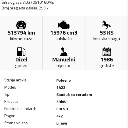
Šifra oglasa
:
AD370510160ME
Broj pregleda oglasa
:
2595
513794
km
15976
cm3
53
KS
kilometraža
kubikaža
konjska snaga
Dizel
Manuelni
1986
gorivo
mjenjač
godište
Stanje artikla
:
Polovno
Model
:
1422
Tip
:
Sanduk sa ceradom
Kilovata
:
39
kW
Emisioni standard
:
Euro 3
Pogon
:
4x2
Strana volana
:
Lijeva