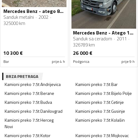
Mercedes Benz - atego 815
Sanduk metalni
2002
325000 km
Mercedes Benz - Atego 1229
Sanduk sa ceradom
2011
326789 km
10 300
€
26 000
€
Bar
prije 4 h
Podgorica
prije 9 h
BRZA PRETRAGA
Kamioni preko 7.5t
Andrijevica
Kamioni preko 7.5t
Bar
Kamioni preko 7.5t
Berane
Kamioni preko 7.5t
Bijelo Polje
Kamioni preko 7.5t
Budva
Kamioni preko 7.5t
Cetinje
Kamioni preko 7.5t
Danilovgrad
Kamioni preko 7.5t
Gusinje
Kamioni preko 7.5t
Herceg
Kamioni preko 7.5t
Kolašin
Novi
Kamioni preko 7.5t
Kotor
Kamioni preko 7.5t
Mojkovac