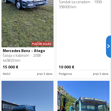
Sanduk sa ceradom
1999
358000 km
PLAĆEN OGLAS
Mercedes Benz - Atego
Šasija s kabinom
2008
445820 km
15 000
€
10 000
€
Nikšić
prije 3 dana
Podgorica
prije 3 dana