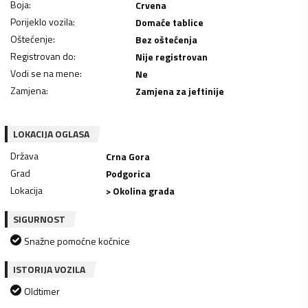
Boja
:
Crvena
Porijeklo vozila
:
Domaće tablice
Oštećenje
:
Bez oštećenja
Registrovan do
:
Nije registrovan
Vodi se na mene
:
Ne
Zamjena
:
Zamjena za jeftinije
LOKACIJA OGLASA
Država
Crna Gora
Grad
Podgorica
Lokacija
> Okolina grada
SIGURNOST
Snažne pomoćne kočnice
ISTORIJA VOZILA
Oldtimer