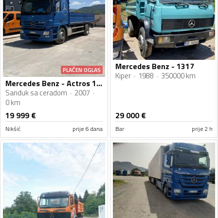
Mercedes Benz - 1317
PLAĆEN OGLAS
Kiper
1988
350000 km
Mercedes Benz - Actros 1836
Sanduk sa ceradom
2007
0 km
19 999
€
29 000
€
Nikšić
prije 6 dana
Bar
prije 2 h