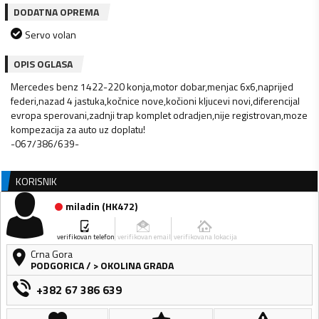
DODATNA OPREMA
Servo volan
OPIS OGLASA
Mercedes benz 1422-220 konja,motor dobar,menjac 6x6,naprijed
federi,nazad 4 jastuka,kočnice nove,kočioni kljucevi novi,diferencijal
evropa sperovani,zadnji trap komplet odradjen,nije registrovan,moze
kompezacija za auto uz doplatu!
-067/386/639-
KORISNIK
miladin
(
HK472
)
verifikovan telefon
verifikovan email
verifikovana lokacija
Crna Gora
PODGORICA
/
> OKOLINA GRADA
+382 67 386 639