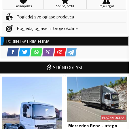
Sačuvaj oglas
Sačuvaj profil
Prijavi oglas
Pogledaj sve oglase prodavca
Pogledaj oglase iz tvoje okoline
PODIJELI SA PRIJATELJIMA
SLIČNI OGLASI
PLAĆEN OGLAS
Mercedes Benz - atego