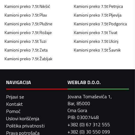
Kamioni preko 7.5t
Nikšić
Kamioni preko 7.5t
Petnjica
Kamioni preko 7.5t
Plav
Kamioni preko 7.5t
Pljevlja
Kamioni preko 7.5t
Plužine
Kamioni preko 7.5t
Podgorica
Kamioni preko 7.5t
Rožaje
Kamioni preko 7.5t
Tivat
Kamioni preko 7.5t
Tuzi
Kamioni preko 7.5t
Ulcinj
Kamioni preko 7.5t
Zeta
Kamioni preko 7.5t
Šavnik
Kamioni preko 7.5t
Žabljak
NAVIGACIJA
WEBLAB D.O.O.
Jovana Tomaševića 1,
Prijavi se
Bar, 85000
Kontakt
Crna Gora
Pomoć
PIB: 03007448
Uslovi korišćenja
+382 (0) 67 312 555
Politika privatnosti
+382 (0) 30 550 099
Prava potrošača