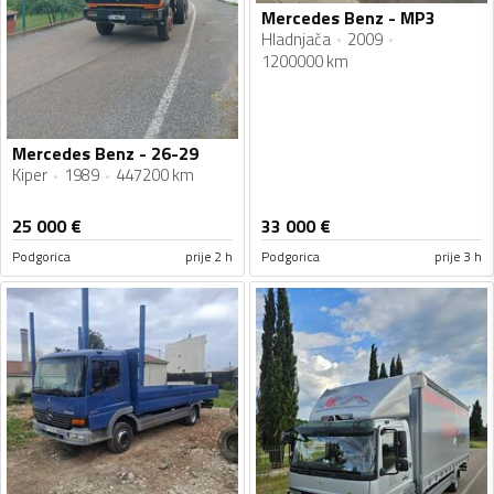
Mercedes Benz - MP3
Hladnjača
2009
1200000 km
Mercedes Benz - 26-29
Kiper
1989
447200 km
25 000
€
33 000
€
Podgorica
prije 2 h
Podgorica
prije 3 h