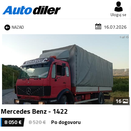
Uloguj se
16.07.2026
NAZAD
1 od 15
16
Mercedes Benz - 1422
8 050
€
8 520
€
Po dogovoru