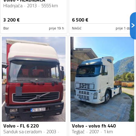
Hladnjača
2013
5555 km
3 200
€
6 500
€
Bar
prije 19 h
Nikšić
prije 1 dan
Volvo - FL 6 220
Volvo - volvo fh 440
Sanduk sa ceradom
2003
Tegljač
2007
1 km