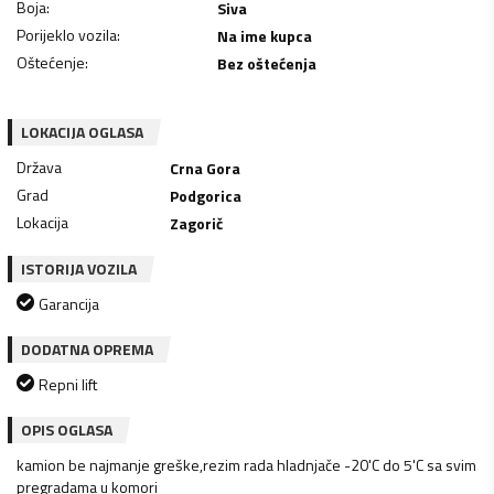
Boja
:
Siva
Porijeklo vozila
:
Na ime kupca
Oštećenje
:
Bez oštećenja
LOKACIJA OGLASA
Država
Crna Gora
Grad
Podgorica
Lokacija
Zagorič
ISTORIJA VOZILA
Garancija
DODATNA OPREMA
Repni lift
OPIS OGLASA
kamion be najmanje greške,rezim rada hladnjače -20'C do 5'C sa svim
pregradama u komori