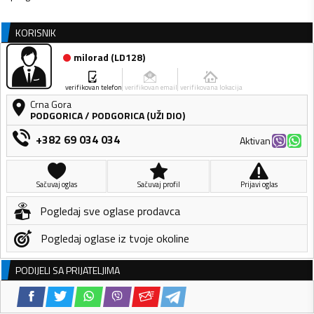
KORISNIK
milorad
(
LD128
)
verifikovan telefon
verifikovan email
verifikovana lokacija
Crna Gora
PODGORICA
/
PODGORICA (UŽI DIO)
+382 69 034 034
Aktivan
Sačuvaj oglas
Sačuvaj profil
Prijavi oglas
Pogledaj sve oglase prodavca
Pogledaj oglase iz tvoje okoline
PODIJELI SA PRIJATELJIMA