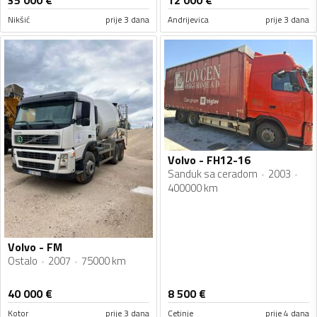
Nikšić
prije 3 dana
Andrijevica
prije 3 dana
Volvo - FH12-16
Sanduk sa ceradom
2003
400000 km
Volvo - FM
Ostalo
2007
75000 km
40 000
€
8 500
€
Kotor
prije 3 dana
Cetinje
prije 4 dana