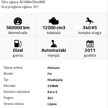
Šifra oglasa
:
AD388400448ME
Broj pregleda oglasa
:
397
560000
km
12000
cm3
340
KS
kilometraža
kubikaža
konjska snaga
Dizel
Automatski
2011
gorivo
mjenjač
godište
Stanje artikla
:
Polovno
Model
:
FH
Tip
:
Hladnjača
Kilovata
:
250
kW
Emisioni standard
:
Euro 5
Pogon
:
6x2
Strana volana
:
Lijeva