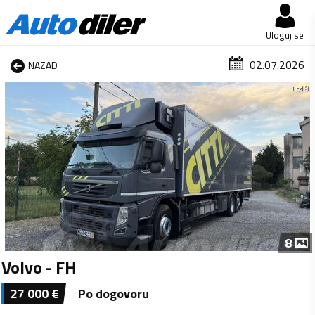
Uloguj se
02.07.2026
NAZAD
1 od 8
8
Volvo - FH
27 000
€
Po dogovoru