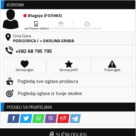
KORISNIK
Blagoje
(
FO5963
)
verifikovan telefon
verifikovan email
verifikovana lokacija
Crna Gora
PODGORICA
/
> OKOLINA GRADA
+382 68 795 795
Sačuvaj oglas
Sačuvaj profil
Prijavi oglas
Pogledaj sve oglase prodavca
Pogledaj oglase iz tvoje okoline
PODIJELI SA PRIJATELJIMA
SLIČNI OGLASI