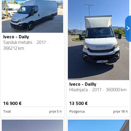
Iveco - Daily
Sanduk metalni
2017
366212 km
Iveco - Dailly
Hladnjača
2017
360000 km
16 900
€
13 500
€
Tivat
prije 5 h
Podgorica
prije 18 h