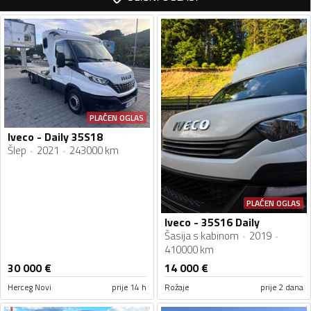
PLAĆEN OGLAS
Iveco - Daily 35S18
Šlep
2021
243000 km
PLAĆEN OGLAS
Iveco - 35S16 Daily
Šasija s kabinom
2019
410000 km
30 000
€
14 000
€
Herceg Novi
prije 14 h
Rožaje
prije 2 dana