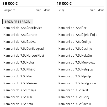
38 000
€
15 000
€
Podgorica
prije 3 dana
Ulcinj
prije 3 dana
BRZA PRETRAGA
Kamioni do 7.5t
Andrijevica
Kamioni do 7.5t
Bar
Kamioni do 7.5t
Berane
Kamioni do 7.5t
Bijelo Polje
Kamioni do 7.5t
Budva
Kamioni do 7.5t
Cetinje
Kamioni do 7.5t
Danilovgrad
Kamioni do 7.5t
Gusinje
Kamioni do 7.5t
Herceg Novi
Kamioni do 7.5t
Kolašin
Kamioni do 7.5t
Kotor
Kamioni do 7.5t
Mojkovac
Kamioni do 7.5t
Nikšić
Kamioni do 7.5t
Petnjica
Kamioni do 7.5t
Plav
Kamioni do 7.5t
Pljevlja
Kamioni do 7.5t
Plužine
Kamioni do 7.5t
Podgorica
Kamioni do 7.5t
Rožaje
Kamioni do 7.5t
Tivat
Kamioni do 7.5t
Tuzi
Kamioni do 7.5t
Ulcinj
Kamioni do 7.5t
Zeta
Kamioni do 7.5t
Šavnik