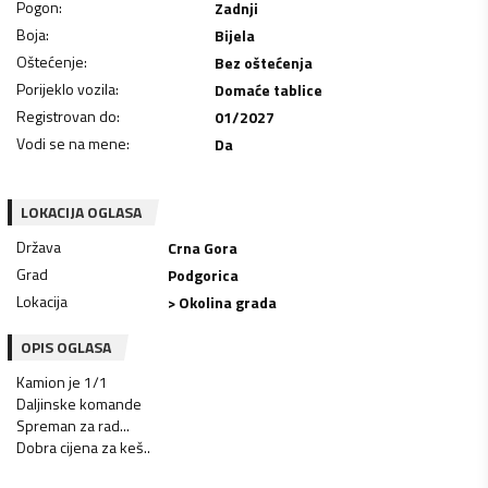
Pogon
:
Zadnji
Boja
:
Bijela
Oštećenje
:
Bez oštećenja
Porijeklo vozila
:
Domaće tablice
Registrovan do
:
01/2027
Vodi se na mene
:
Da
LOKACIJA OGLASA
Država
Crna Gora
Grad
Podgorica
Lokacija
> Okolina grada
OPIS OGLASA
Kamion je 1/1
Daljinske komande
Spreman za rad...
Dobra cijena za keš..