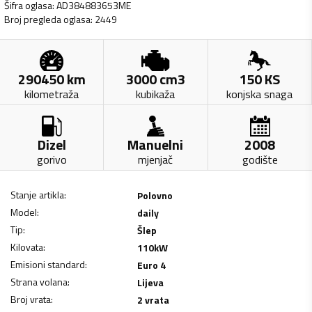
Šifra oglasa
:
AD384883653ME
Broj pregleda oglasa
:
2449
290450
km
3000
cm3
150
KS
kilometraža
kubikaža
konjska snaga
Dizel
Manuelni
2008
gorivo
mjenjač
godište
Stanje artikla
:
Polovno
Model
:
daily
Tip
:
Šlep
Kilovata
:
110
kW
Emisioni standard
:
Euro 4
Strana volana
:
Lijeva
Broj vrata
:
2 vrata