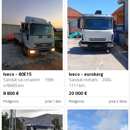
Iveco - 80E15
Iveco - eurokarg
Sanduk sa ceradom
1996
Sanduk metalni
2004
478665 km
1111 km
8 800
€
20 000
€
Podgorica
prije 1 dan
Podgorica
prije 2 dana