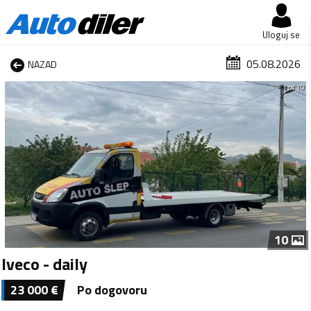
Uloguj se
05.08.2026
NAZAD
1 od 10
10
Iveco - daily
23 000
€
Po dogovoru