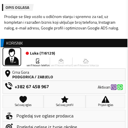
OPIS OGLASA
Prodaje se šlep vozilo u odličnom stanju i spremno za rad, uz
kompletan i razrađen biznis koji uključuje broj telefona, Instagram
KORISNIK
Luka
(
TI6129
)
verifikovan telefon
verifikovan email
verifikovana lokacija
Crna Gora
PODGORICA
/
ZABJELO
+382 67 458 967
Aktivan
Sačuvaj oglas
Sačuvaj profil
Prijavi oglas
Pogledaj sve oglase prodavca
Pogledaj oglase iz tvoje okoline