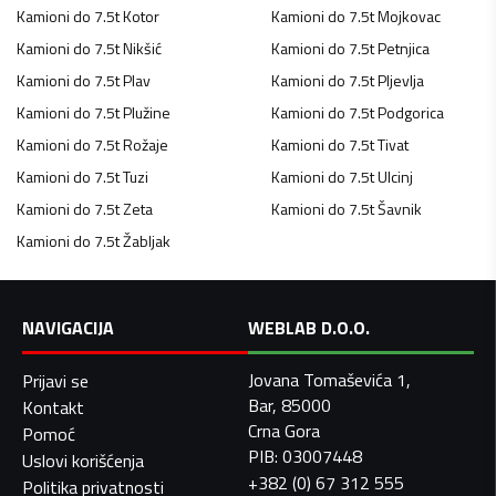
Kamioni do 7.5t
Kotor
Kamioni do 7.5t
Mojkovac
Kamioni do 7.5t
Nikšić
Kamioni do 7.5t
Petnjica
Kamioni do 7.5t
Plav
Kamioni do 7.5t
Pljevlja
Kamioni do 7.5t
Plužine
Kamioni do 7.5t
Podgorica
Kamioni do 7.5t
Rožaje
Kamioni do 7.5t
Tivat
Kamioni do 7.5t
Tuzi
Kamioni do 7.5t
Ulcinj
Kamioni do 7.5t
Zeta
Kamioni do 7.5t
Šavnik
Kamioni do 7.5t
Žabljak
NAVIGACIJA
WEBLAB D.O.O.
Jovana Tomaševića 1,
Prijavi se
Bar, 85000
Kontakt
Crna Gora
Pomoć
PIB: 03007448
Uslovi korišćenja
+382 (0) 67 312 555
Politika privatnosti