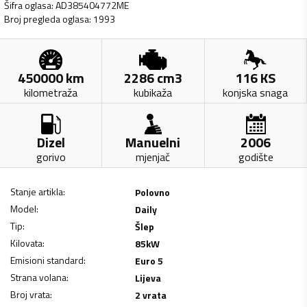
Šifra oglasa
:
AD385404772ME
Broj pregleda oglasa
:
1993
450000
km
2286
cm3
116
KS
kilometraža
kubikaža
konjska snaga
Dizel
Manuelni
2006
gorivo
mjenjač
godište
Stanje artikla
:
Polovno
Model
:
Daily
Tip
:
Šlep
Kilovata
:
85
kW
Emisioni standard
:
Euro 5
Strana volana
:
Lijeva
Broj vrata
:
2 vrata