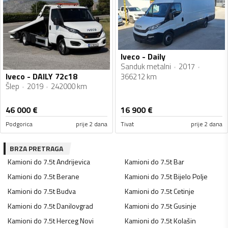
Iveco - Daily
Sanduk metalni
2017
Iveco - DAILY 72c18
366212 km
Šlep
2019
242000 km
46 000
€
16 900
€
Podgorica
prije 2 dana
Tivat
prije 2 dana
BRZA PRETRAGA
Kamioni do 7.5t
Andrijevica
Kamioni do 7.5t
Bar
Kamioni do 7.5t
Berane
Kamioni do 7.5t
Bijelo Polje
Kamioni do 7.5t
Budva
Kamioni do 7.5t
Cetinje
Kamioni do 7.5t
Danilovgrad
Kamioni do 7.5t
Gusinje
Kamioni do 7.5t
Herceg Novi
Kamioni do 7.5t
Kolašin