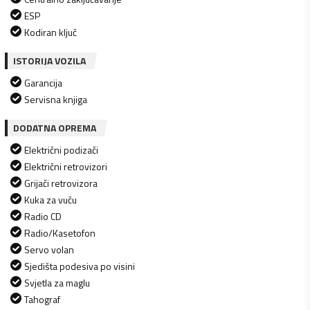
ESP
Kodiran ključ
ISTORIJA VOZILA
Garancija
Servisna knjiga
DODATNA OPREMA
Električni podizači
Električni retrovizori
Grijači retrovizora
Kuka za vuču
Radio CD
Radio/Kasetofon
Servo volan
Sjedišta podesiva po visini
Svjetla za maglu
Tahograf