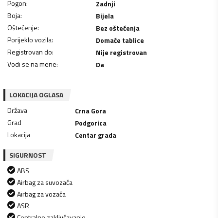
Pogon
:
Zadnji
Boja
:
Bijela
Oštećenje
:
Bez oštećenja
Porijeklo vozila
:
Domaće tablice
Registrovan do
:
Nije registrovan
Vodi se na mene
:
Da
LOKACIJA OGLASA
Država
Crna Gora
Grad
Podgorica
Lokacija
Centar grada
SIGURNOST
ABS
Airbag za suvozača
Airbag za vozača
ASR
Centralno zaključavanje