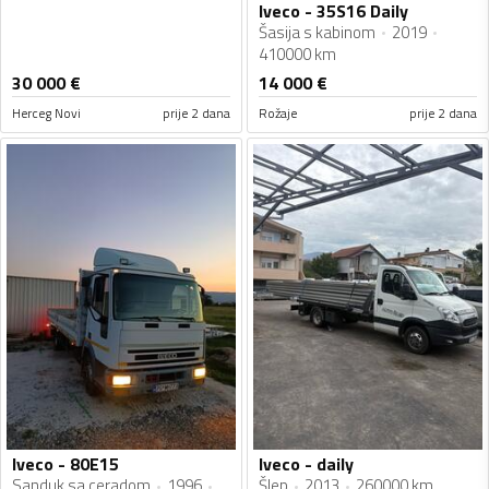
Iveco - 35S16 Daily
Šasija s kabinom
2019
410000 km
30 000
€
14 000
€
Herceg Novi
prije 2 dana
Rožaje
prije 2 dana
Iveco - 80E15
Iveco - daily
Sanduk sa ceradom
1996
Šlep
2013
260000 km