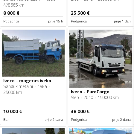
478665 km
8 800
€
25 500
€
Podgorica
prije 15 h
Podgorica
prije 1 dan
Iveco - magerus iveko
Sanduk metalni
1984
Iveco - EuroCargo
25000 km
Šlep
2010
150000 km
10 000
€
38 000
€
Bar
prije 2 dana
Podgorica
prije 2 dana