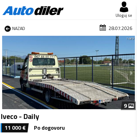
Uloguj se
28.07.2026
NAZAD
1 od 9
9
Iveco - Daily
11 000
€
Po dogovoru