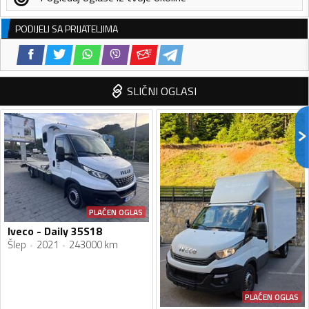
PODIJELI SA PRIJATELJIMA
SLIČNI OGLASI
PLAĆEN OGLAS
Iveco - Daily 35S18
Šlep
2021
243000 km
PLAĆEN OGLAS