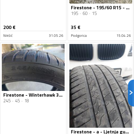
Firestone - 195/60 R15 - Univerzalna guma
195
60
15
200
€
35
€
Nikšić
31.05.26
Podgorica
15.04.26
Firestone - Winterhawk 3 - Zimska guma
245
45
18
Firestone - a - Ljetnja guma