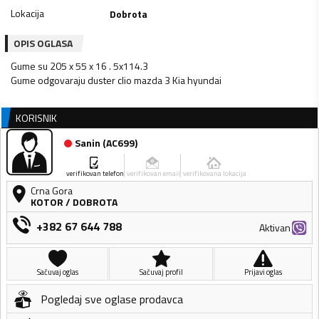
Lokacija
Dobrota
OPIS OGLASA
Gume su 205 x 55 x 16 . 5x114.3
KORISNIK
Sanin
(
AC699
)
verifikovan telefon
verifikovan email
verifikovana lokacija
Crna Gora
KOTOR
/
DOBROTA
+382 67 644 788
Aktivan
Sačuvaj oglas
Sačuvaj profil
Prijavi oglas
Pogledaj sve oglase prodavca