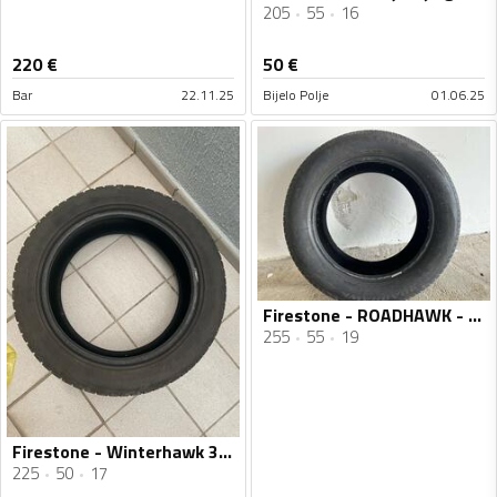
205
55
16
220
€
50
€
Bar
22.11.25
Bijelo Polje
01.06.25
Firestone - ROADHAWK - Ljetnja guma
255
55
19
Firestone - Winterhawk 3 - Univerzalna guma
225
50
17