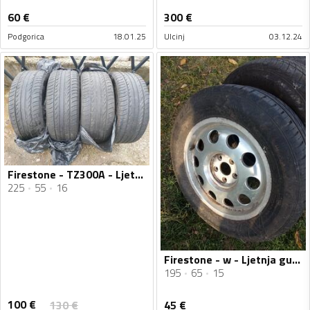
60
€
300
€
Podgorica
18.01.25
Ulcinj
03.12.24
Firestone - TZ300A - Ljetnja guma
225
55
16
Firestone - w - Ljetnja guma
195
65
15
100
€
130
€
45
€