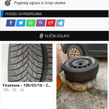
Pogledaj oglase iz tvoje okoline
PODIJELI SA PRIJATELJIMA
SLIČNI OGLASI
Firestone - 195/55/16 - Zimska guma
195
55
16