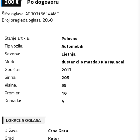
200
€
Po dogovoru
Šifra oglasa
:
AD303156144ME
Broj pregleda oglasa
:
2850
Stanje artikla
:
Polovno
Tip vozila
:
Automobili
Sezona
:
Ljetnja
Model
:
duster clio mazda3 Kia Hyundai
Godište
:
2017
Širina
:
205
Visina
:
55
Promjer
:
16
Komada
:
4
LOKACIJA OGLASA
Država
Crna Gora
Grad
Kotor