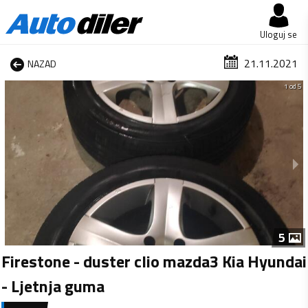
Uloguj se
21.11.2021
NAZAD
1 od 5
5
Firestone - duster clio mazda3 Kia Hyundai
- Ljetnja guma