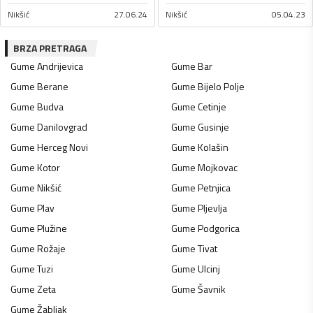
Nikšić
27.06.24
Nikšić
05.04.23
BRZA PRETRAGA
Gume
Andrijevica
Gume
Bar
Gume
Berane
Gume
Bijelo Polje
Gume
Budva
Gume
Cetinje
Gume
Danilovgrad
Gume
Gusinje
Gume
Herceg Novi
Gume
Kolašin
Gume
Kotor
Gume
Mojkovac
Gume
Nikšić
Gume
Petnjica
Gume
Plav
Gume
Pljevlja
Gume
Plužine
Gume
Podgorica
Gume
Rožaje
Gume
Tivat
Gume
Tuzi
Gume
Ulcinj
Gume
Zeta
Gume
Šavnik
Gume
Žabljak