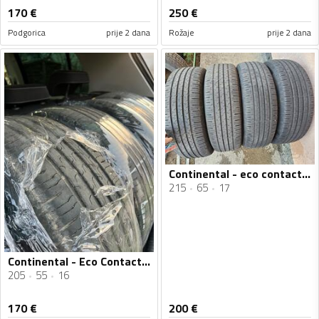
170
€
250
€
Podgorica
prije 2 dana
Rožaje
prije 2 dana
Continental - eco contact 6 - Ljetnja guma
215
65
17
Continental - Eco Contact 6 - Ljetnja guma
205
55
16
170
€
200
€