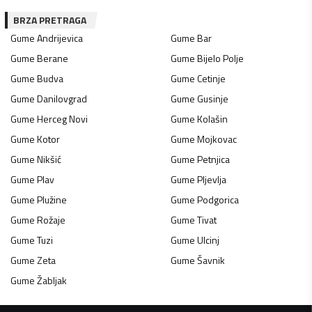
BRZA PRETRAGA
Gume
Andrijevica
Gume
Bar
Gume
Berane
Gume
Bijelo Polje
Gume
Budva
Gume
Cetinje
Gume
Danilovgrad
Gume
Gusinje
Gume
Herceg Novi
Gume
Kolašin
Gume
Kotor
Gume
Mojkovac
Gume
Nikšić
Gume
Petnjica
Gume
Plav
Gume
Pljevlja
Gume
Plužine
Gume
Podgorica
Gume
Rožaje
Gume
Tivat
Gume
Tuzi
Gume
Ulcinj
Gume
Zeta
Gume
Šavnik
Gume
Žabljak