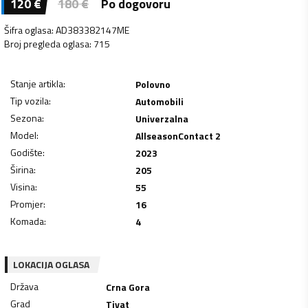
120
€
180
€
Po dogovoru
Šifra oglasa
:
AD383382147ME
Broj pregleda oglasa
:
715
Stanje artikla
:
Polovno
Tip vozila
:
Automobili
Sezona
:
Univerzalna
Model
:
AllseasonContact 2
Godište
:
2023
Širina
:
205
Visina
:
55
Promjer
:
16
Komada
:
4
LOKACIJA OGLASA
Država
Crna Gora
Grad
Tivat