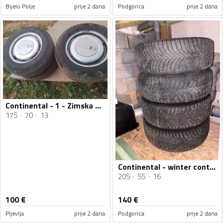
Bijelo Polje
prije 2 dana
Podgorica
prije 2 dana
Continental - 1 - Zimska guma
175
70
13
Continental - winter contact - Univerzalna guma
205
55
16
100
€
140
€
Pljevlja
prije 2 dana
Podgorica
prije 2 dana