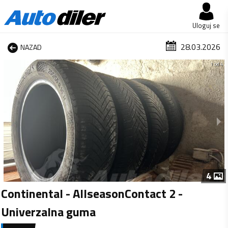
Uloguj se
28.03.2026
NAZAD
1 od 4
4
Continental - AllseasonContact 2 -
Univerzalna guma