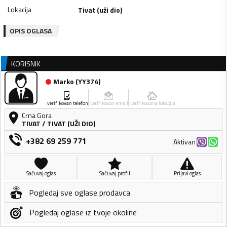
Lokacija
Tivat (uži dio)
OPIS OGLASA
KORISNIK
Marko
(
YY374
)
verifikovan telefon
verifikovan email
verifikovana lokacija
Crna Gora
TIVAT
/
TIVAT (UŽI DIO)
+382 69 259 771
Aktivan
Sačuvaj oglas
Sačuvaj profil
Prijavi oglas
Pogledaj sve oglase prodavca
Pogledaj oglase iz tvoje okoline