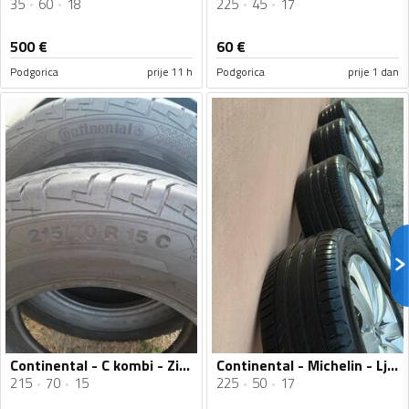
35
60
18
225
45
17
500
€
60
€
Podgorica
prije 11 h
Podgorica
prije 1 dan
Continental - C kombi - Zimska guma
Continental - Michelin - Ljetnja guma
215
70
15
225
50
17