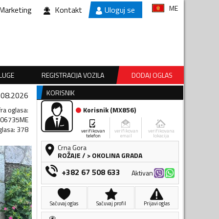
ME
Marketing
Kontakt
Uloguj se
SLUGE
REGISTRACIJA VOZILA
DODAJ OGLAS
KORISNIK
.08.2026
fra oglasa
:
Korisnik
(
MX856
)
506735ME
glasa
:
378
verifikovan
verifikovan
verifikovana
telefon
email
lokacija
Crna Gora
ROŽAJE
/
> OKOLINA GRADA
+382 67 508 633
Aktivan
Sačuvaj oglas
Sačuvaj profil
Prijavi oglas