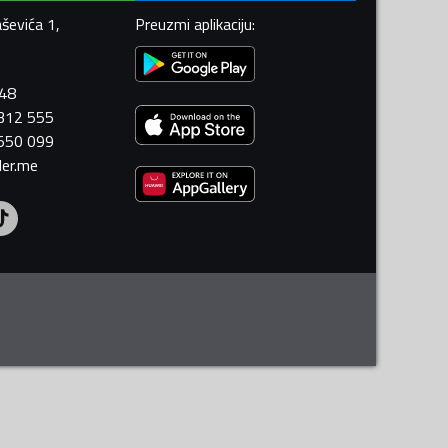
ševića 1,
Preuzmi aplikaciju
:
448
 312 555
 550 099
ler.me