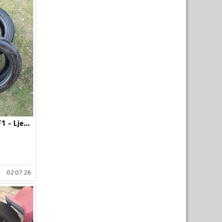
GoodYear - Eagle F1 - Ljetnja guma
02.07.26