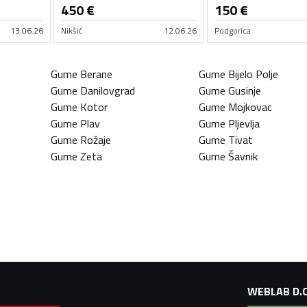
450
€
150
€
13.06.26
Nikšić
12.06.26
Podgorica
Gume
Berane
Gume
Bijelo Polje
Gume
Danilovgrad
Gume
Gusinje
Gume
Kotor
Gume
Mojkovac
Gume
Plav
Gume
Pljevlja
Gume
Rožaje
Gume
Tivat
Gume
Zeta
Gume
Šavnik
WEBLAB D.O