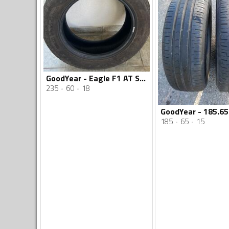
GoodYear - Eagle F1 AT SUV 4x4 M+S - Univerzalna guma
235
60
18
185
65
15