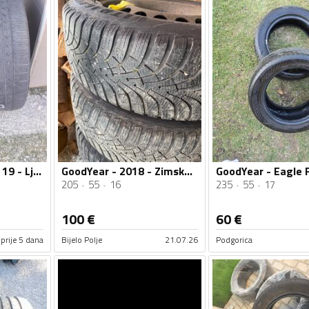
GoodYear - 225 55 19 - Ljetnja guma
GoodYear - 2018 - Zimska guma
205
55
16
235
55
17
100
€
60
€
prije 5 dana
Bijelo Polje
21.07.26
Podgorica