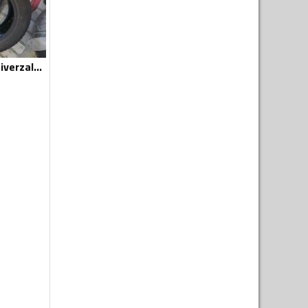
GoodYear - F1 - Univerzalna guma