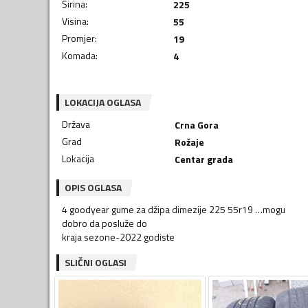
Širina
:
225
Visina
:
55
Promjer
:
19
Komada
:
4
LOKACIJA OGLASA
Država
Crna Gora
Grad
Rožaje
Lokacija
Centar grada
OPIS OGLASA
4 goodyear gume za džipa dimezije 225 55r19 …mogu
dobro da posluže do
SLIČNI OGLASI