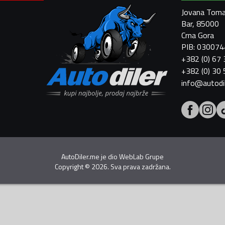
Jovana Toma
Bar, 85000
Crna Gora
PIB: 03007
+382 (0) 67
+382 (0) 30
info@autodi
AutoDiler.me je dio
WebLab Grupe
Copyright
©
2026. Sva prava zadržana.