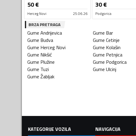
50
€
30
€
Herceg Novi
25.06.26
Podgorica
BRZA PRETRAGA
Gume
Andrijevica
Gume
Bar
Gume
Budva
Gume
Cetinje
Gume
Herceg Novi
Gume
Kolašin
Gume
Nikšić
Gume
Petnjica
Gume
Plužine
Gume
Podgorica
Gume
Tuzi
Gume
Ulcinj
Gume
Žabljak
KATEGORIJE VOZILA
NAVIGACIJA