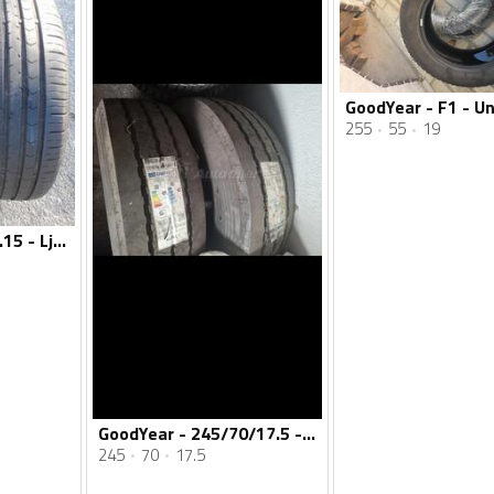
255
55
19
GoodYear - 185.65.15 - Ljetnja guma
GoodYear - 245/70/17.5 - Univerzalna guma
245
70
17.5