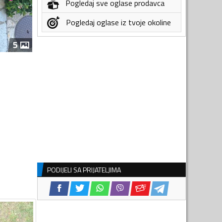
Pogledaj sve oglase prodavca
Pogledaj oglase iz tvoje okoline
5
PODIJELI SA PRIJATELJIMA