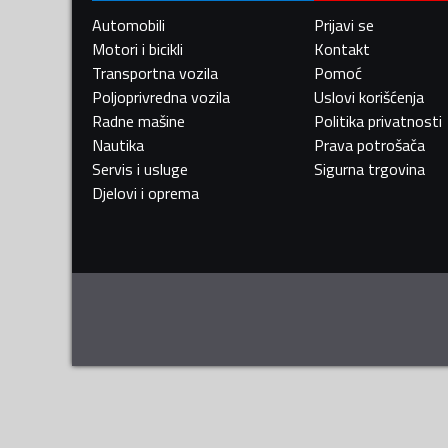
Automobili
Prijavi se
Motori i bicikli
Kontakt
Transportna vozila
Pomoć
Poljoprivredna vozila
Uslovi korišćenja
Radne mašine
Politika privatnosti
Nautika
Prava potrošača
Servis i usluge
Sigurna trgovina
Djelovi i oprema