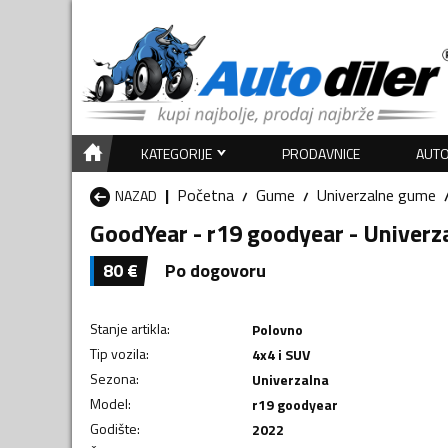
KATEGORIJE
PRODAVNICE
AUTO
Početna
Gume
Univerzalne gume
NAZAD
GoodYear - r19 goodyear - Univer
80
€
Po dogovoru
Stanje artikla
:
Polovno
Tip vozila
:
4x4 i SUV
Sezona
:
Univerzalna
Model
:
r19 goodyear
Godište
:
2022