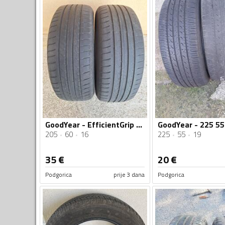
GoodYear - EfficientGrip - Ljetnja guma
205
60
16
225
55
19
35
€
20
€
Podgorica
prije 3 dana
Podgorica