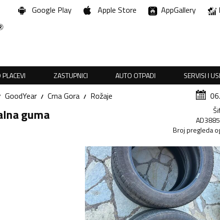
Google Play
Apple Store
AppGallery
 PLACEVI
ZASTUPNICI
AUTO OTPADI
SERVISI I U
GoodYear
Crna Gora
Rožaje
06
Ši
zalna guma
AD388
Broj pregleda o