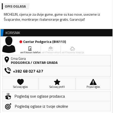
OPIS OGLASA
MICHELIN, cijena je za dvije gume, gume su kao nove, uvezene iz
Švajcarske, montiranje i balansiranje gratis. Garancija!!
KORISNIK
Centar Podgorica
(
BI6113
)
verifikovan telefon
verifikovan email
verifikovana lokacija
Crna Gora
PODGORICA
/
CENTAR GRADA
+382 68 027 437
Sačuvaj oglas
Sačuvaj profil
Prijavi oglas
Pogledaj sve oglase prodavca
Pogledaj oglase iz tvoje okoline