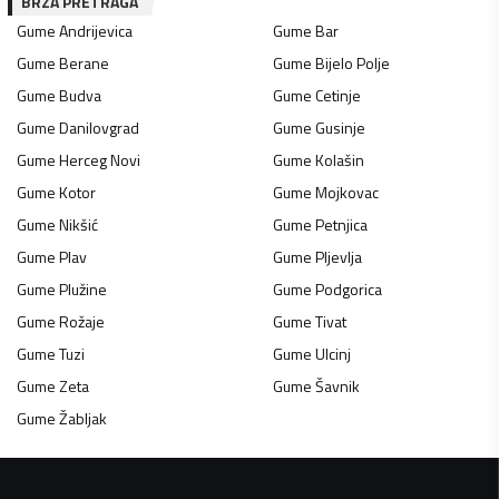
BRZA PRETRAGA
Gume
Andrijevica
Gume
Bar
Gume
Berane
Gume
Bijelo Polje
Gume
Budva
Gume
Cetinje
Gume
Danilovgrad
Gume
Gusinje
Gume
Herceg Novi
Gume
Kolašin
Gume
Kotor
Gume
Mojkovac
Gume
Nikšić
Gume
Petnjica
Gume
Plav
Gume
Pljevlja
Gume
Plužine
Gume
Podgorica
Gume
Rožaje
Gume
Tivat
Gume
Tuzi
Gume
Ulcinj
Gume
Zeta
Gume
Šavnik
Gume
Žabljak