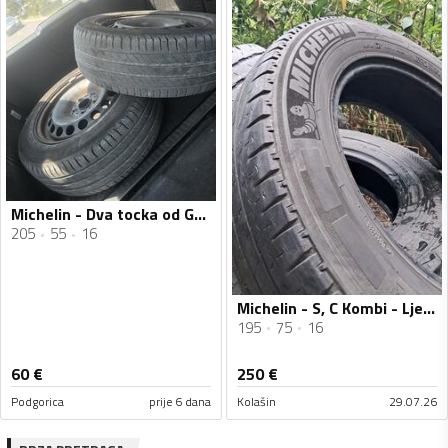
Michelin - Dva tocka od Golfa 5,6,7,seat,skoda - Ljetnja guma
205
55
16
Michelin - S, C Kombi - Ljetnja guma
195
75
16
60
€
250
€
Podgorica
prije 6 dana
Kolašin
29.07.26