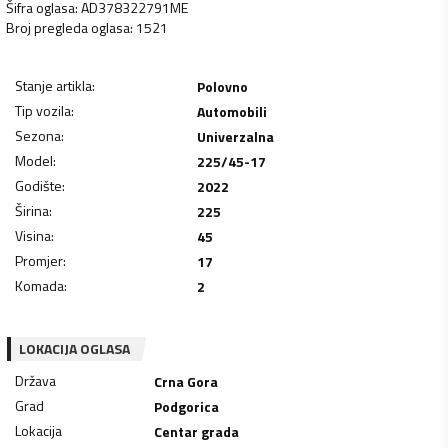
Šifra oglasa
:
AD378322791ME
Broj pregleda oglasa
:
1521
Stanje artikla
:
Polovno
Tip vozila
:
Automobili
Sezona
:
Univerzalna
Model
:
225/45-17
Godište
:
2022
Širina
:
225
Visina
:
45
Promjer
:
17
Komada
:
2
LOKACIJA OGLASA
Država
Crna Gora
Grad
Podgorica
Lokacija
Centar grada