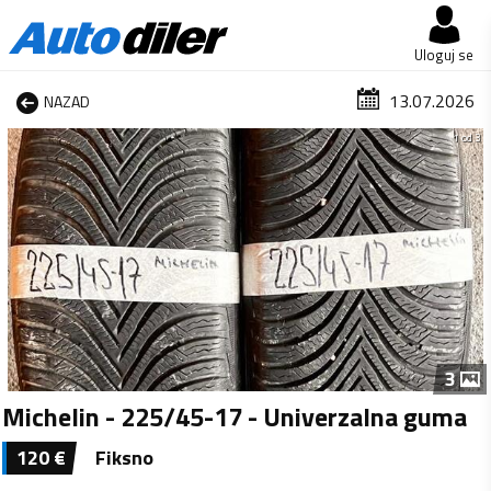
Uloguj se
13.07.2026
NAZAD
1 od 3
3
Michelin - 225/45-17 - Univerzalna guma
120
€
Fiksno