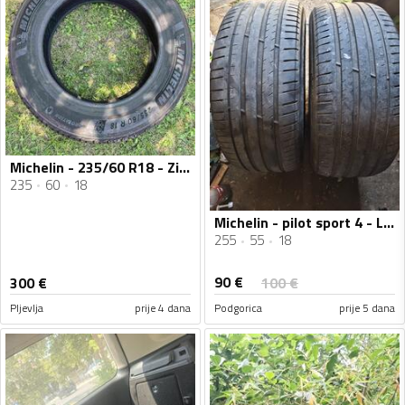
Michelin - 235/60 R18 - Zimska guma
235
60
18
Michelin - pilot sport 4 - Ljetnja guma
255
55
18
90
€
300
€
100
€
Pljevlja
prije 4 dana
Podgorica
prije 5 dana