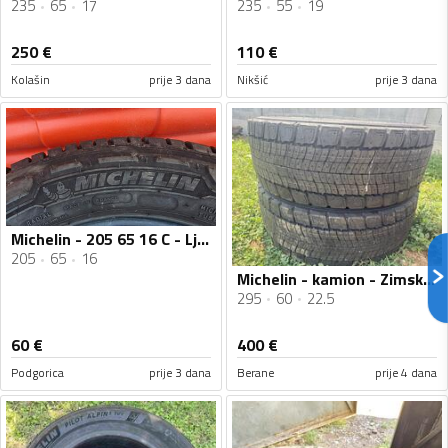
235
65
17
235
55
19
250
€
110
€
Kolašin
prije 3 dana
Nikšić
prije 3 dana
Michelin - 205 65 16 C - Ljetnja guma
205
65
16
Michelin - kamion - Zimska guma
295
60
22.5
60
€
400
€
Podgorica
prije 3 dana
Berane
prije 4 dana