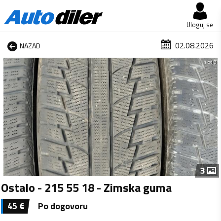
Uloguj se
02.08.2026
NAZAD
1 od 3
3
Ostalo - 215 55 18 - Zimska guma
45
€
Po dogovoru