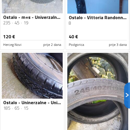
Ostalo - m+s - Univerzalna guma
Ostalo - Vittoria Randonneur 700x35 i Maxxis 700x42, unutrašnje Presta - guma
235
45
19
8
120
€
40
€
Herceg Novi
prije 2 dana
Podgorica
prije 3 dana
Ostalo - Uninerzalne - Univerzalna guma
185
65
15