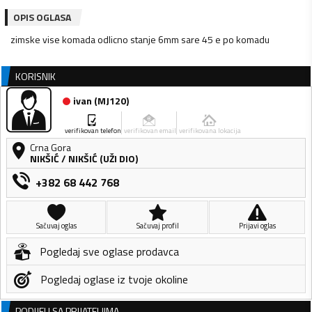
OPIS OGLASA
zimske vise komada odlicno stanje 6mm sare 45 e po komadu
KORISNIK
ivan
(
MJ120
)
verifikovan telefon
verifikovan email
verifikovana lokacija
Crna Gora
NIKŠIĆ
/
NIKŠIĆ (UŽI DIO)
+382 68 442 768
Sačuvaj oglas
Sačuvaj profil
Prijavi oglas
Pogledaj sve oglase prodavca
Pogledaj oglase iz tvoje okoline
PODIJELI SA PRIJATELJIMA