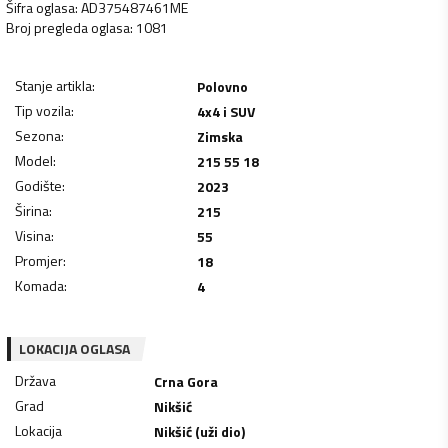
Šifra oglasa
:
AD375487461ME
Broj pregleda oglasa
:
1081
Stanje artikla
:
Polovno
Tip vozila
:
4x4 i SUV
Sezona
:
Zimska
Model
:
215 55 18
Godište
:
2023
Širina
:
215
Visina
:
55
Promjer
:
18
Komada
:
4
LOKACIJA OGLASA
Država
Crna Gora
Grad
Nikšić
Lokacija
Nikšić (uži dio)