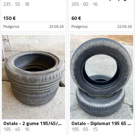
235
55
18
205
60
16
150
€
60
€
Podgorica
25.06.26
Podgorica
22.06.26
Ostalo - 2 gume 195/45/16 ljetnje - Ljetnja guma
Ostalo - Diplomat 195 65 15 - Ljetnja guma
195
45
16
195
65
15