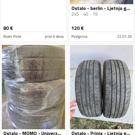
Ostalo - berlin - Ljetnja guma
245
40
19
80
€
120
€
Bijelo Polje
prije 6 dana
Podgorica
22.07.26
Ostalo - MOMO - Univerzalna guma
Ostalo - Prinix - Ljetnja guma