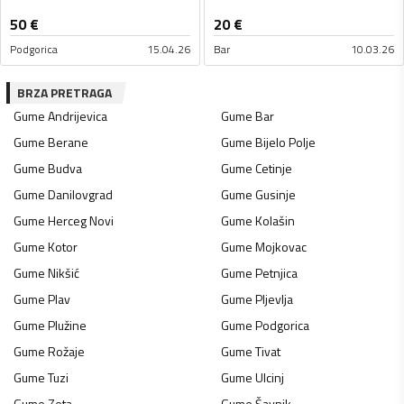
50
€
20
€
Podgorica
15.04.26
Bar
10.03.26
BRZA PRETRAGA
Gume
Andrijevica
Gume
Bar
Gume
Berane
Gume
Bijelo Polje
Gume
Budva
Gume
Cetinje
Gume
Danilovgrad
Gume
Gusinje
Gume
Herceg Novi
Gume
Kolašin
Gume
Kotor
Gume
Mojkovac
Gume
Nikšić
Gume
Petnjica
Gume
Plav
Gume
Pljevlja
Gume
Plužine
Gume
Podgorica
Gume
Rožaje
Gume
Tivat
Gume
Tuzi
Gume
Ulcinj
Gume
Zeta
Gume
Šavnik