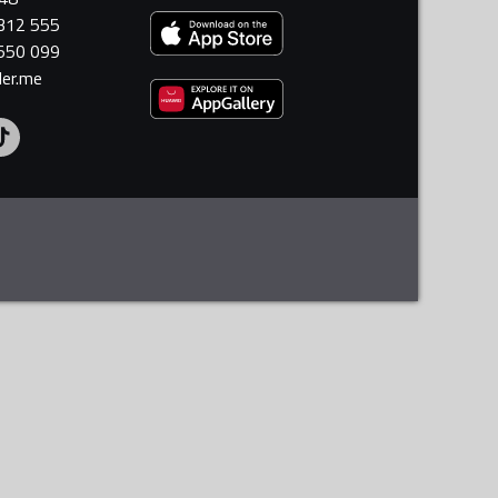
 312 555
 550 099
ler.me