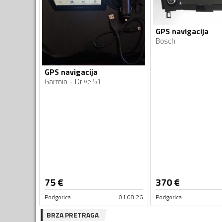
GPS navigacija
Bosch
GPS navigacija
Garmin
Drive 51
75
€
370
€
Podgorica
01.08.26
Podgorica
BRZA PRETRAGA