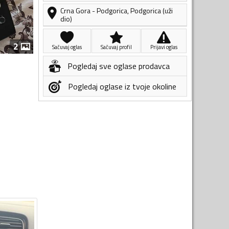
Crna Gora
-
Podgorica
,
Podgorica (uži
dio)
2
Sačuvaj oglas
Sačuvaj profil
Prijavi oglas
Pogledaj sve oglase prodavca
Pogledaj oglase iz tvoje okoline