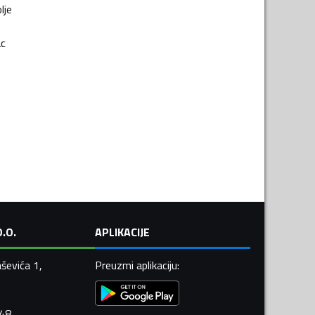
lje
c
.O.
APLIKACIJE
ševića 1,
Preuzmi aplikaciju
:
448