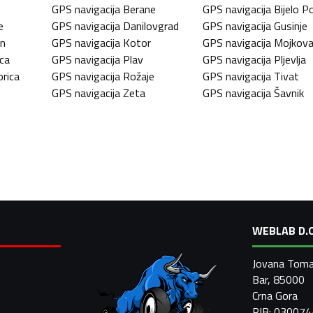
GPS navigacija
Berane
GPS navigacija
Bijelo Po
e
GPS navigacija
Danilovgrad
GPS navigacija
Gusinje
in
GPS navigacija
Kotor
GPS navigacija
Mojkova
ica
GPS navigacija
Plav
GPS navigacija
Pljevlja
rica
GPS navigacija
Rožaje
GPS navigacija
Tivat
GPS navigacija
Zeta
GPS navigacija
Šavnik
WEBLAB D.O
Jovana Toma
Bar, 85000
Crna Gora
PIB: 03007