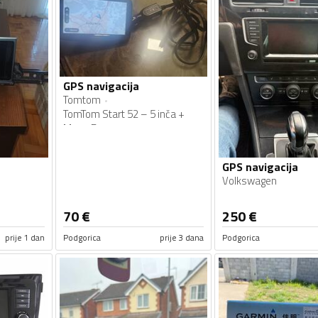
GPS navigacija
Tomtom
TomTom Start 52 – 5 inča +
Mapa Evrope
GPS navigacija
Volkswagen
70
€
250
€
prije 1 dan
Podgorica
prije 3 dana
Podgorica