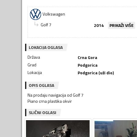
Volkswagen
Golf 7
2014
PRIKAŽI VIŠE
LOKACIJA OGLASA
Država
Crna Gora
Grad
Podgorica
Lokacija
Podgorica (uži dio)
OPIS OGLASA
Na prodaju navigacija od Golf 7
Piano crna plastika okvir
SLIČNI OGLASI