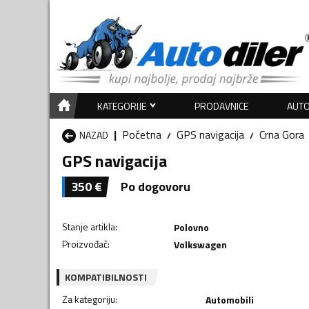
KATEGORIJE
PRODAVNICE
AUTO
Početna
GPS navigacija
Crna Gora
NAZAD
GPS navigacija
350
€
Po dogovoru
Stanje artikla
:
Polovno
Proizvođač
:
Volkswagen
KOMPATIBILNOSTI
Za kategoriju
:
Automobili