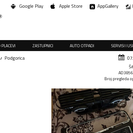
Google Play
Apple Store
AppGallery
 PLACEVI
ZASTUPNICI
AUTO OTPADI
SERVISI I U
Podgorica
07
Ši
AD385
Broj pregleda o