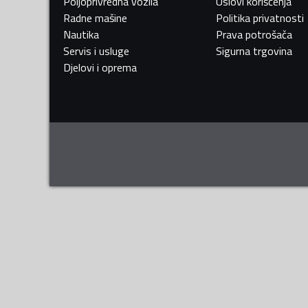
Poljoprivredna vozila
Uslovi korišćenja
Radne mašine
Politika privatnosti
Nautika
Prava potrošača
Servis i usluge
Sigurna trgovina
Djelovi i oprema