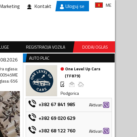
ME
Marketing
Kontakt
Uloguj se
SLUGE
REGISTRACIJA VOZILA
DODAJ OGLAS
AUTO PLAC
.08.2026
fra oglasa
:
One Level Up Cars
600545ME
(
TF879
)
glasa
:
656
Podgorica
+382 67 841 985
Aktivan
+382 69 020 629
+382 68 122 760
Aktivan