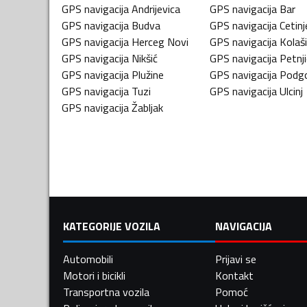
GPS navigacija
Andrijevica
GPS navigacija
Bar
GPS navigacija
Budva
GPS navigacija
Cetinj
GPS navigacija
Herceg Novi
GPS navigacija
Kolaš
GPS navigacija
Nikšić
GPS navigacija
Petnj
GPS navigacija
Plužine
GPS navigacija
Podgo
GPS navigacija
Tuzi
GPS navigacija
Ulcinj
GPS navigacija
Žabljak
KATEGORIJE VOZILA
NAVIGACIJA
Automobili
Prijavi se
Motori i bicikli
Kontakt
Transportna vozila
Pomoć