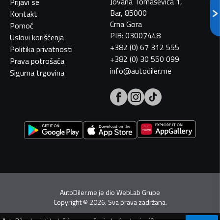
Jovana Tomaševića 1,
Prijavi se
Bar, 85000
Kontakt
Crna Gora
Pomoć
PIB: 03007448
Uslovi korišćenja
+382 (0) 67 312 555
Politika privatnosti
+382 (0) 30 550 099
Prava potrošača
info@autodiler.me
Sigurna trgovina
AutoDiler.me je dio
WebLab Grupe
Copyright
©
2026. Sva prava zadržana.