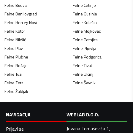
Felne
Budva
Felne
Cetinje
Felne
Danilovgrad
Felne
Gusinje
Felne
Herceg Novi
Felne
Kolašin
Felne
Kotor
Felne
Mojkovac
Felne
Nikšić
Felne
Petnjica
Felne
Plav
Felne
Pljevlja
Felne
Plužine
Felne
Podgorica
Felne
Rožaje
Felne
Tivat
Felne
Tuzi
Felne
Ulcinj
Felne
Zeta
Felne
Šavnik
Felne
Žabljak
NAVIGACIJA
WEBLAB D.O.O.
Jovana Tomaševića 1,
Prijavi se