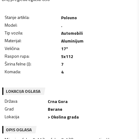
Stanje artikla
:
Polovno
Model
:
.
Tip vozila
:
Automobili
Materijal
:
Aluminijum
Veličina
:
17"
Raspon rupa
:
5x112
Širina felne (J)
:
7
Komada
:
4
LOKACIJA OGLASA
Država
Crna Gora
Grad
Berane
Lokacija
> Okolina grada
OPIS OGLASA