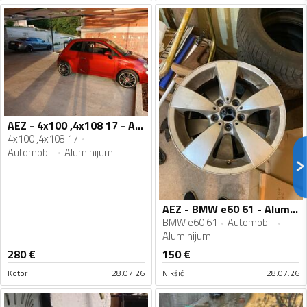
AEZ - 4x100 ,4x108 17 - Aluminijum felne
4x100 ,4x108 17
Automobili
Aluminijum
AEZ - BMW e60 61 - Aluminijum felne
BMW e60 61
Automobili
Aluminijum
280
€
150
€
Kotor
28.07.26
Nikšić
28.07.26