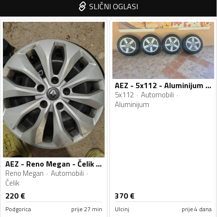
SLIČNI OGLASI
AEZ - 5x112 - Aluminijum felne
5x112
Automobili
Aluminijum
AEZ - Reno Megan - Čelik felne
Reno Megan
Automobili
Čelik
220
€
370
€
Podgorica
prije 27 min
Ulcinj
prije 4 dana