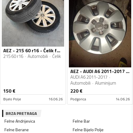
AEZ - 215 60 r16 - Čelik felne
215 60 r16
Automobili
Čelik
AEZ - AUDI A6 2011-2017 - Aluminijum felne
AUDI A6 2011-2017
Automobili
Aluminijum
150
€
220
€
Bijelo Polje
16.06.26
Podgorica
14.06.26
BRZA PRETRAGA
Felne
Andrijevica
Felne
Bar
Felne
Berane
Felne
Bijelo Polje