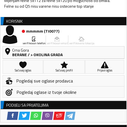
Mijenjam felne 5x112 za felne 5x120 po mogucnosti od bmwa.
Felne su od Q5 nisu varene nisu ostecene top stanje
KORISNIK
mmmmm
(
TI0077
)
verifikovan telefon
verifikovan email
verifikovana lokacija
Crna Gora
BERANE
/
> OKOLINA GRADA
Sačuvaj oglas
Sačuvaj profil
Prijavi oglas
Pogledaj sve oglase prodavca
Pogledaj oglase iz tvoje okoline
PODIJELI SA PRIJATELJIMA