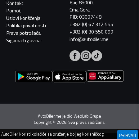
Bar, 85000
Kontakt
Crna Gora
Pomoć
PIB: 03007448
Uslovi korišćenja
+382 (0) 67 312 555
Politika privatnosti
+382 (0) 30 550 099
Prava potrošača
info@autodiler.me
Sigurna trgovina
AutoDiler.me je dio
WebLab Grupe
Copyright
©
2026. Sva prava zadržana.
AutoDiler
koristi kolačiće za pružanje boljeg korisničkog
PRIHVATI