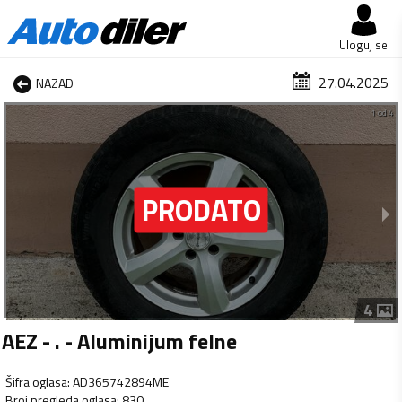
Uloguj se
27.04.2025
NAZAD
1 od 4
4
AEZ - . - Aluminijum felne
Šifra oglasa
:
AD365742894ME
Broj pregleda oglasa
:
830