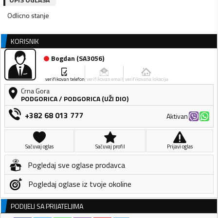
Odlicno stanje
KORISNIK
Bogdan
(
SA3056
)
verifikovan telefon
verifikovan email
verifikovana lokacija
Crna Gora
PODGORICA
/
PODGORICA (UŽI DIO)
+382 68 013 777
Aktivan
Sačuvaj oglas
Sačuvaj profil
Prijavi oglas
Pogledaj sve oglase prodavca
Pogledaj oglase iz tvoje okoline
PODIJELI SA PRIJATELJIMA