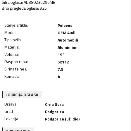
Šifra oglasa
:
AD380236256ME
Broj pregleda oglasa
:
925
Stanje artikla
:
Polovno
Model
:
OEM Audi
Tip vozila
:
Automobili
Materijal
:
Aluminijum
Veličina
:
19"
Raspon rupa
:
5x112
Širina felne (J)
:
7,5
Komada
:
4
LOKACIJA OGLASA
Država
Crna Gora
Grad
Podgorica
Lokacija
Podgorica (uži dio)
OPIS OGLASA