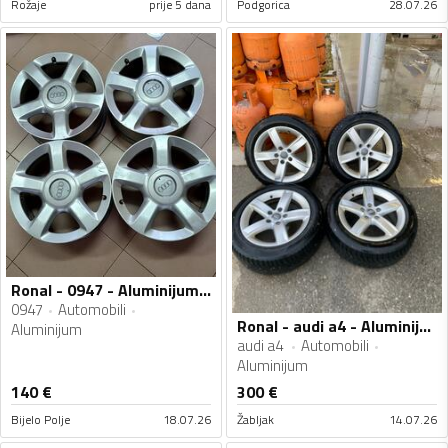
Rožaje
prije 5 dana
Podgorica
28.07.26
Ronal - 0947 - Aluminijum felne
0947
Automobili
Ronal - audi a4 - Aluminijum felne
Aluminijum
audi a4
Automobili
Aluminijum
140
€
300
€
Bijelo Polje
18.07.26
Žabljak
14.07.26