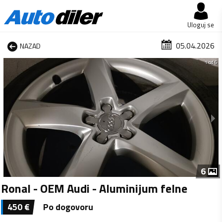
Uloguj se
05.04.2026
NAZAD
1 od 6
6
Ronal - OEM Audi - Aluminijum felne
450
€
Po dogovoru