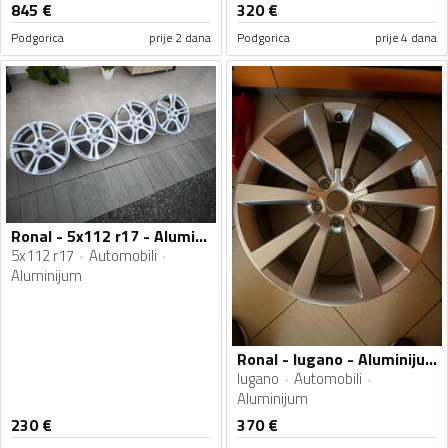
845
€
320
€
Podgorica
prije 2 dana
Podgorica
prije 4 dana
Ronal - 5x112 r17 - Aluminijum felne
5x112 r17
Automobili
Aluminijum
Ronal - lugano - Aluminijum felne
lugano
Automobili
Aluminijum
230
€
370
€