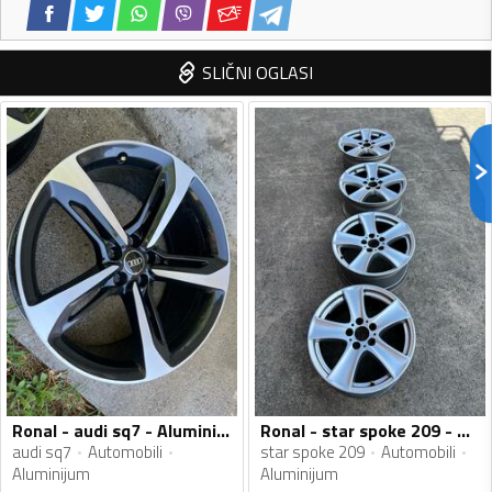
SLIČNI OGLASI
Ronal - audi sq7 - Aluminijum felne
Ronal - star spoke 209 - Aluminijum felne
audi sq7
Automobili
star spoke 209
Automobili
Aluminijum
Aluminijum