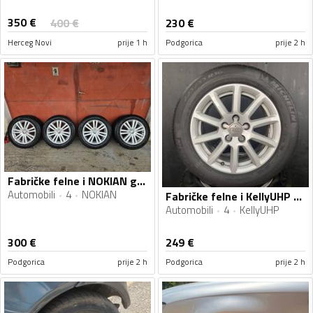
350
€
400
€
230
€
Herceg Novi
prije 1 h
Podgorica
prije 2 h
Fabričke felne i NOKIAN gume
Automobili
4
NOKIAN
Fabričke felne i KellyUHP gume
Automobili
4
KellyUHP
300
€
249
€
Podgorica
prije 2 h
Podgorica
prije 2 h