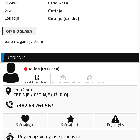
Država
Crna Gora
Grad
Cetinje
Lokacija
Cetinje (uži dio)
OPIS OGLASA
Šara na gumi je 7mm
KORISNIK
Milos
(
RO2734
)
verifikovan telefon
verifikovan email
verifikovana lokacija
Crna Gora
CETINJE
/
CETINJE (UŽI DIO)
+382 69 263 567
Sačuvaj oglas
Sačuvaj profil
Prijavi oglas
Pogledaj sve oglase prodavca