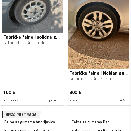
Fabričke felne i solidne gume
Automobili
4
solidne
Fabričke felne i Nokian gume
Automobili
4
Nokian
100
€
800
€
Podgorica
prije 3 h
Nikšić
prije 6 h
BRZA PRETRAGA
Felne sa gumama
Andrijevica
Felne sa gumama
Bar
Felne sa gumama
Berane
Felne sa gumama
Bijelo Polje