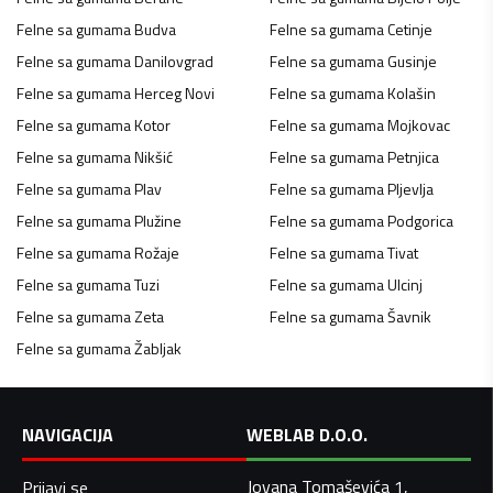
Felne sa gumama
Budva
Felne sa gumama
Cetinje
Felne sa gumama
Danilovgrad
Felne sa gumama
Gusinje
Felne sa gumama
Herceg Novi
Felne sa gumama
Kolašin
Felne sa gumama
Kotor
Felne sa gumama
Mojkovac
Felne sa gumama
Nikšić
Felne sa gumama
Petnjica
Felne sa gumama
Plav
Felne sa gumama
Pljevlja
Felne sa gumama
Plužine
Felne sa gumama
Podgorica
Felne sa gumama
Rožaje
Felne sa gumama
Tivat
Felne sa gumama
Tuzi
Felne sa gumama
Ulcinj
Felne sa gumama
Zeta
Felne sa gumama
Šavnik
Felne sa gumama
Žabljak
NAVIGACIJA
WEBLAB D.O.O.
Jovana Tomaševića 1,
Prijavi se