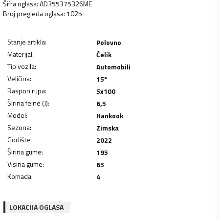
Šifra oglasa
:
AD355375326ME
Broj pregleda oglasa
:
1025
Stanje artikla
:
Polovno
Materijal
:
Čelik
Tip vozila
:
Automobili
Veličina
:
15"
Raspon rupa
:
5x100
Širina felne (J)
:
6,5
Model
:
Hankook
Sezona
:
Zimska
Godište
:
2022
Širina gume
:
195
Visina gume
:
65
Komada
:
4
LOKACIJA OGLASA