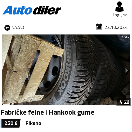
Uloguj se
22.10.2024
NAZAD
1 od 4
4
Fabričke felne i Hankook gume
250
€
Fiksno