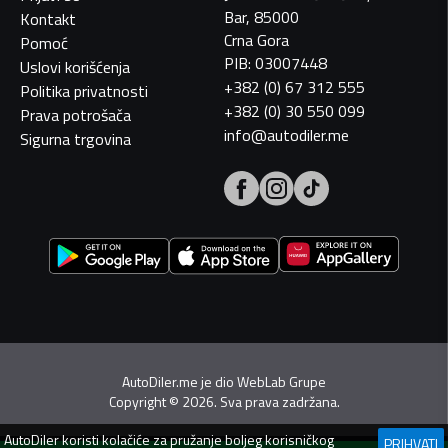
Bar, 85000
Kontakt
Crna Gora
Pomoć
PIB: 03007448
Uslovi korišćenja
+382 (0) 67 312 555
Politika privatnosti
+382 (0) 30 550 099
Prava potrošača
info@autodiler.me
Sigurna trgovina
AutoDiler.me je dio
WebLab Grupe
Copyright
©
2026. Sva prava zadržana.
AutoDiler
koristi kolačiće za pružanje boljeg korisničkog
PRIHVATI