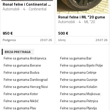
Ronal felne i Continental gume
Automobili
4
Continental
Ronal felne i ML "20 gume
Automobili
4
ML "20
850
€
500
€
Podgorica
23.07.26
Ulcinj
23.07.26
BRZA PRETRAGA
Felne sa gumama
Andrijevica
Felne sa gumama
Bar
Felne sa gumama
Berane
Felne sa gumama
Bijelo Polje
Felne sa gumama
Budva
Felne sa gumama
Cetinje
Felne sa gumama
Danilovgrad
Felne sa gumama
Gusinje
Felne sa gumama
Herceg Novi
Felne sa gumama
Kolašin
Felne sa gumama
Kotor
Felne sa gumama
Mojkovac
Felne sa gumama
Nikšić
Felne sa gumama
Petnjica
Felne sa gumama
Plav
Felne sa gumama
Pljevlja