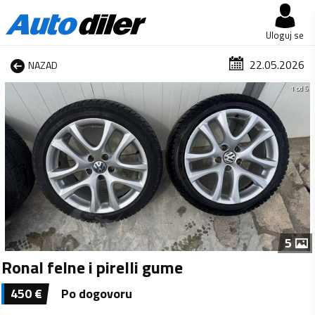
Uloguj se
22.05.2026
NAZAD
1 od 5
5
Ronal felne i pirelli gume
450
€
Po dogovoru