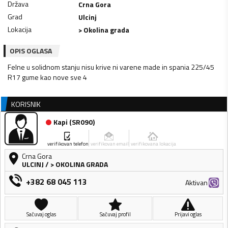
Država
Crna Gora
Grad
Ulcinj
Lokacija
> Okolina grada
OPIS OGLASA
Felne u solidnom stanju nisu krive ni varene made in spania 225/45
R17 gume kao nove sve 4
KORISNIK
Kapi
(
SR090
)
verifikovan telefon
verifikovan email
verifikovana lokacija
Crna Gora
ULCINJ
/
> OKOLINA GRADA
+382 68 045 113
Aktivan
Sačuvaj oglas
Sačuvaj profil
Prijavi oglas