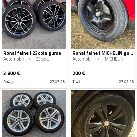
Ronal felne i 23cola gume
Ronal felne i MICHELIN gume
Automobili
4
23cola
Automobili
4
MICHELIN
3 800
€
200
€
Rožaje
27.07.26
Tivat
27.07.26