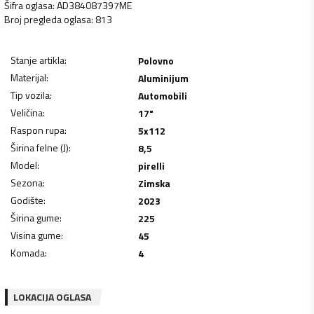
Šifra oglasa
:
AD384087397ME
Broj pregleda oglasa
:
813
Stanje artikla
:
Polovno
Materijal
:
Aluminijum
Tip vozila
:
Automobili
Veličina
:
17"
Raspon rupa
:
5x112
Širina felne (J)
:
8,5
Model
:
pirelli
Sezona
:
Zimska
Godište
:
2023
Širina gume
:
225
Visina gume
:
45
Komada
:
4
LOKACIJA OGLASA