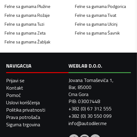
Felne sa gumama
Plužine
Felne sa gumama
Podgorica
Felne sa gumama
Rožaje
Felne sa gumama
Tivat
Felne sa gumama
Tuzi
Felne sa gumama
Ulcinj
Felne sa gumama
Zeta
Felne sa gumama
Šavnik
Felne sa gumama
Žabljak
NAVIGACIJA
WEBLAB D.O.O.
Jovana Tomaševića 1,
Prijavi se
Bar, 85000
Kontakt
Crna Gora
Pomoć
PIB: 03007448
Uslovi korišćenja
+382 (0) 67 312 555
Politika privatnosti
+382 (0) 30 550 099
Prava potrošača
info@autodiler.me
Sigurna trgovina