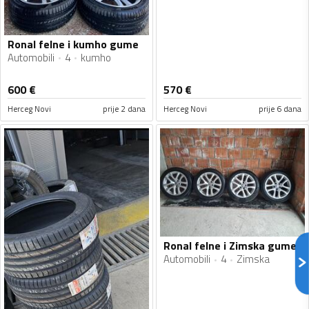
Ronal felne i kumho gume
Automobili
4
kumho
600
€
570
€
Herceg Novi
prije 2 dana
Herceg Novi
prije 6 dana
Ronal felne i Zimska gume
Automobili
4
Zimska