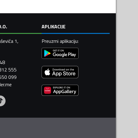
.O.
APLIKACIJE
ševića 1,
Preuzmi aplikaciju
:
448
 312 555
 550 099
ler.me