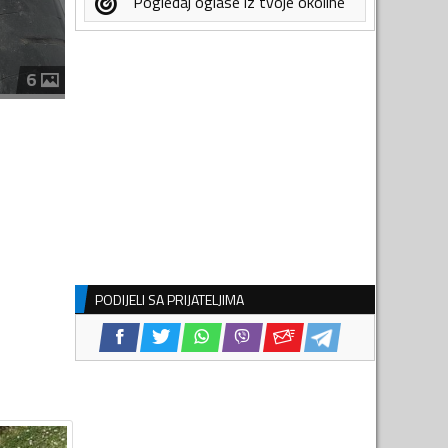
Pogledaj oglase iz tvoje okoline
6
PODIJELI SA PRIJATELJIMA