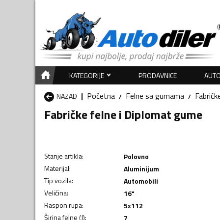
KATEGORIJE
PRODAVNICE
AUTO
Početna
Felne sa gumama
Fabričk
NAZAD
Fabričke felne i Diplomat gume
Stanje artikla
:
Polovno
Materijal
:
Aluminijum
Tip vozila
:
Automobili
Veličina
:
16"
Raspon rupa
:
5x112
Širina felne (J)
:
7