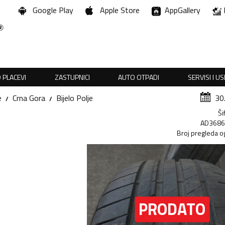
Google Play
Apple Store
AppGallery
 PLACEVI
ZASTUPNICI
AUTO OTPADI
SERVISI I U
e
Crna Gora
Bijelo Polje
30
Ši
AD368
Broj pregleda o