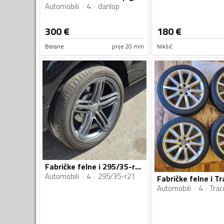
Automobili
4
danlop
300
€
180
€
Berane
prije 20 min
Nikšić
Fabričke felne i 295/35-r21 gume
Automobili
4
295/35-r21
Automobili
4
Tra