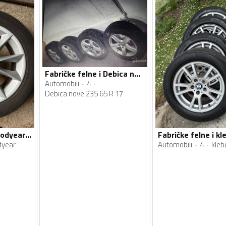
Fabričke felne i Debica nove 235 65 R 17 zimske gume
Automobili
4
Debica nove 235 65 R 17
zimske
Fabričke felne i goodyear gume
dyear
Automobili
4
kleb