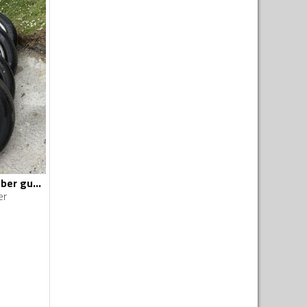
Fabričke felne i kleber gume
er