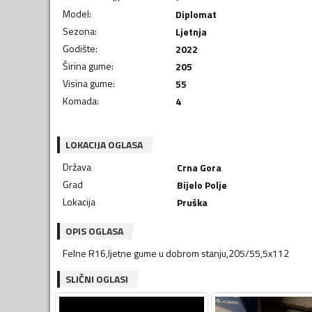
Model
:
Diplomat
Sezona
:
Ljetnja
Godište
:
2022
Širina gume
:
205
Visina gume
:
55
Komada
:
4
LOKACIJA OGLASA
Država
Crna Gora
Grad
Bijelo Polje
Lokacija
Pruška
OPIS OGLASA
Felne R16,ljetne gume u dobrom stanju,205/55,5x112
SLIČNI OGLASI