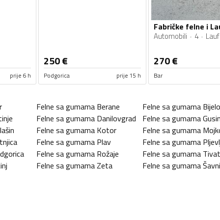
Automobili
4
Lauf
250
€
270
€
prije 6 h
Podgorica
prije 15 h
Bar
r
Felne sa gumama
Berane
Felne sa gumama
Bijel
tinje
Felne sa gumama
Danilovgrad
Felne sa gumama
Gusin
lašin
Felne sa gumama
Kotor
Felne sa gumama
Mojk
tnjica
Felne sa gumama
Plav
Felne sa gumama
Pljevl
dgorica
Felne sa gumama
Rožaje
Felne sa gumama
Tiva
inj
Felne sa gumama
Zeta
Felne sa gumama
Šavn