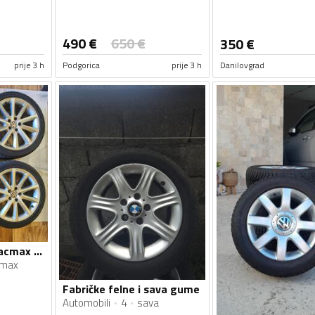
490
€
650
€
350
€
prije 3 h
Podgorica
prije 3 h
Danilovgrad
Fabričke felne i Tracmax gume
cmax
Fabričke felne i sava gume
Automobili
4
sava