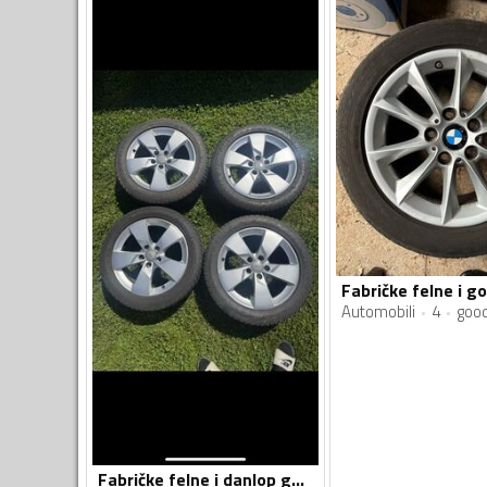
Automobili
4
goo
Fabričke felne i danlop gume