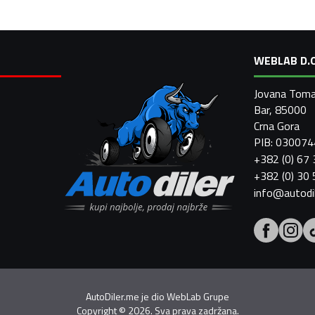
WEBLAB D.O
Jovana Toma
Bar, 85000
Crna Gora
PIB: 03007
+382 (0) 67
+382 (0) 30
info@autodi
AutoDiler.me je dio
WebLab Grupe
Copyright
©
2026. Sva prava zadržana.