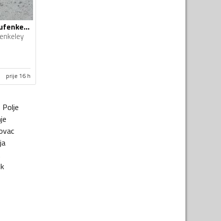
Fabričke felne i Laufenkeley gume
enkeley
prije 16 h
o Polje
je
ovac
ja
t
ik