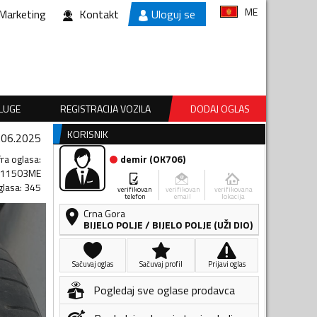
ME
Marketing
Kontakt
Uloguj se
SLUGE
REGISTRACIJA VOZILA
DODAJ OGLAS
KORISNIK
.06.2025
fra oglasa
:
demir
(
OK706
)
611503ME
glasa
:
345
verifikovan
verifikovan
verifikovana
telefon
email
lokacija
Crna Gora
BIJELO POLJE
/
BIJELO POLJE (UŽI DIO)
Sačuvaj oglas
Sačuvaj profil
Prijavi oglas
Pogledaj sve oglase prodavca