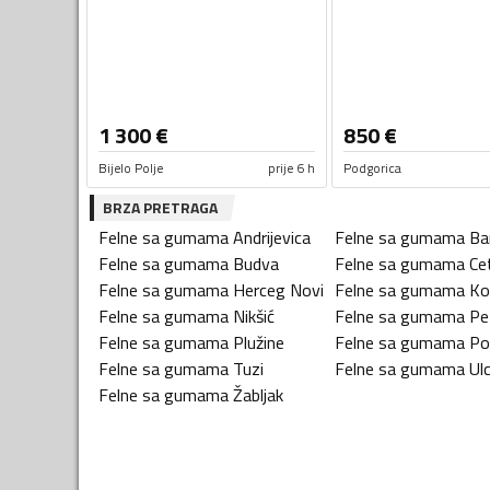
1 300
€
850
€
Bijelo Polje
prije 6 h
Podgorica
BRZA PRETRAGA
Felne sa gumama
Andrijevica
Felne sa gumama
Ba
Felne sa gumama
Budva
Felne sa gumama
Ce
Felne sa gumama
Herceg Novi
Felne sa gumama
Ko
Felne sa gumama
Nikšić
Felne sa gumama
Pe
Felne sa gumama
Plužine
Felne sa gumama
Po
Felne sa gumama
Tuzi
Felne sa gumama
Ulc
Felne sa gumama
Žabljak