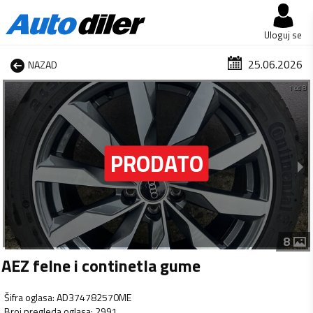
Uloguj se
25.06.2026
NAZAD
1 od 8
8
AEZ felne i continetla gume
Šifra oglasa
:
AD374782570ME
Broj pregleda oglasa
:
2991