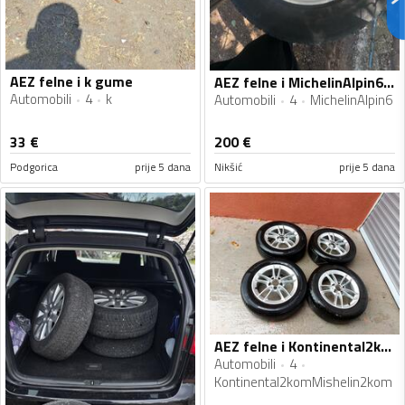
AEZ felne i k gume
AEZ felne i MichelinAlpin6 gume
Automobili
4
k
Automobili
4
MichelinAlpin6
33
€
200
€
Podgorica
prije 5 dana
Nikšić
prije 5 dana
AEZ felne i Kontinental2komMishelin2kom gume
Automobili
4
Kontinental2komMishelin2kom