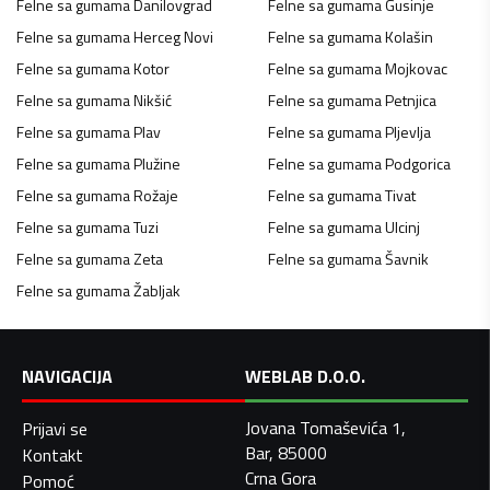
Felne sa gumama
Danilovgrad
Felne sa gumama
Gusinje
Felne sa gumama
Herceg Novi
Felne sa gumama
Kolašin
Felne sa gumama
Kotor
Felne sa gumama
Mojkovac
Felne sa gumama
Nikšić
Felne sa gumama
Petnjica
Felne sa gumama
Plav
Felne sa gumama
Pljevlja
Felne sa gumama
Plužine
Felne sa gumama
Podgorica
Felne sa gumama
Rožaje
Felne sa gumama
Tivat
Felne sa gumama
Tuzi
Felne sa gumama
Ulcinj
Felne sa gumama
Zeta
Felne sa gumama
Šavnik
Felne sa gumama
Žabljak
NAVIGACIJA
WEBLAB D.O.O.
Jovana Tomaševića 1,
Prijavi se
Bar, 85000
Kontakt
Crna Gora
Pomoć