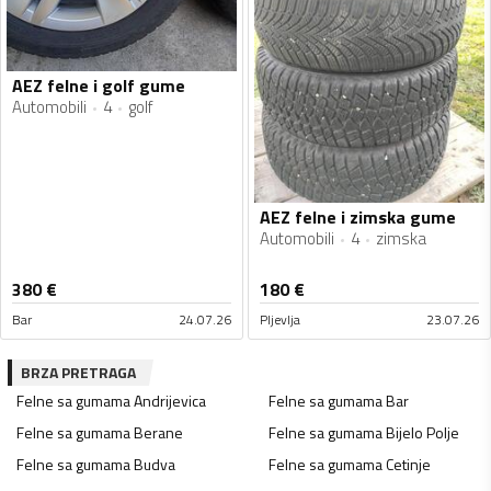
AEZ felne i golf gume
Automobili
4
golf
AEZ felne i zimska gume
Automobili
4
zimska
380
€
180
€
Bar
24.07.26
Pljevlja
23.07.26
BRZA PRETRAGA
Felne sa gumama
Andrijevica
Felne sa gumama
Bar
Felne sa gumama
Berane
Felne sa gumama
Bijelo Polje
Felne sa gumama
Budva
Felne sa gumama
Cetinje