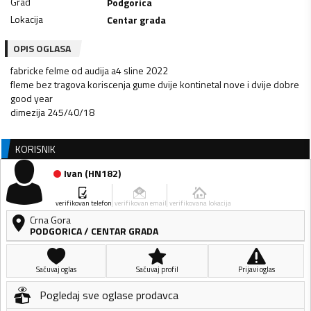
Grad
Podgorica
Lokacija
Centar grada
OPIS OGLASA
fabricke felme od audija a4 sline 2022
fleme bez tragova koriscenja gume dvije kontinetal nove i dvije dobre
good year
dimezija 245/40/18
KORISNIK
Ivan
(
HN182
)
verifikovan telefon
verifikovan email
verifikovana lokacija
Crna Gora
PODGORICA
/
CENTAR GRADA
Sačuvaj oglas
Sačuvaj profil
Prijavi oglas
Pogledaj sve oglase prodavca