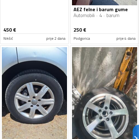
AEZ felne i barum gume
Automobili
4
barum
450
€
250
€
Nikšić
prije 2 dana
Podgorica
prije 4 dana