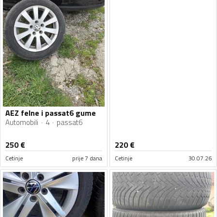
AEZ felne i passat6 gume
Automobili
4
passat6
250
€
220
€
Cetinje
prije 7 dana
Cetinje
30.07.26