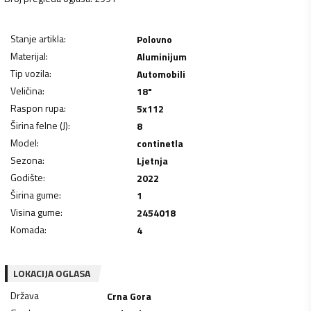
Stanje artikla
:
Polovno
Materijal
:
Aluminijum
Tip vozila
:
Automobili
Veličina
:
18"
Raspon rupa
:
5x112
Širina felne (J)
:
8
Model
:
continetla
Sezona
:
Ljetnja
Godište
:
2022
Širina gume
:
1
Visina gume
:
2454018
Komada
:
4
LOKACIJA OGLASA
Država
Crna Gora