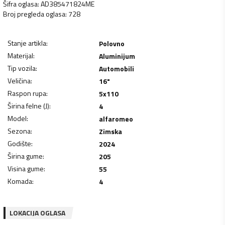
Šifra oglasa
:
AD385471824ME
Broj pregleda oglasa
:
728
Stanje artikla
:
Polovno
Materijal
:
Aluminijum
Tip vozila
:
Automobili
Veličina
:
16"
Raspon rupa
:
5x110
Širina felne (J)
:
4
Model
:
alfaromeo
Sezona
:
Zimska
Godište
:
2024
Širina gume
:
205
Visina gume
:
55
Komada
:
4
LOKACIJA OGLASA