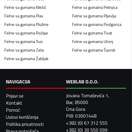
Felne sa gumama
Nikšić
Felne sa gumama
Petnjica
Felne sa gumama
Plav
Felne sa gumama
Pljevlja
Felne sa gumama
Plužine
Felne sa gumama
Podgorica
Felne sa gumama
Rožaje
Felne sa gumama
Tivat
Felne sa gumama
Tuzi
Felne sa gumama
Ulcinj
Felne sa gumama
Zeta
Felne sa gumama
Šavnik
Felne sa gumama
Žabljak
NAVIGACIJA
WEBLAB D.O.O.
Jovana Tomaševića 1,
Prijavi se
Bar, 85000
Kontakt
Crna Gora
Pomoć
PIB: 03007448
Uslovi korišćenja
+382 (0) 67 312 555
Politika privatnosti
+382 (0) 30 550 099
Prava potrošača