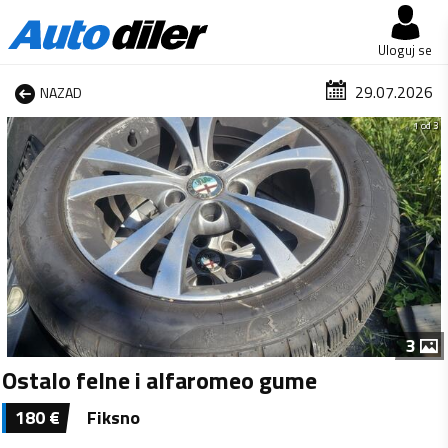
Uloguj se
29.07.2026
NAZAD
1 od 3
3
Ostalo felne i alfaromeo gume
180
€
Fiksno