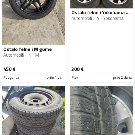
Ostalo felne i Yokohama gume
Automobili
4
Yokohama
Ostalo felne i M gume
Automobili
4
M
450
€
300
€
Podgorica
prije 1 dan
Plav
prije 2 dana