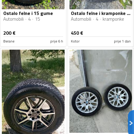
Ostalo felne i 15 gume
Ostalo felne i kramponke gume
Automobili
4
15
Automobili
4
kramponke
200
€
450
€
Berane
prije 6 h
Kotor
prije 1 dan