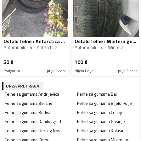
Ostalo felne i Antarctica gume
Ostalo felne i Wintera gume
Automobili
4
Antarctica
Automobili
4
Wintera
50
€
100
€
Podgorica
prije 2 dana
Bijelo Polje
prije 2 dana
BRZA PRETRAGA
Felne sa gumama
Andrijevica
Felne sa gumama
Bar
Felne sa gumama
Berane
Felne sa gumama
Bijelo Polje
Felne sa gumama
Budva
Felne sa gumama
Cetinje
Felne sa gumama
Danilovgrad
Felne sa gumama
Gusinje
Felne sa gumama
Herceg Novi
Felne sa gumama
Kolašin
Felne sa gumama
Kotor
Felne sa gumama
Mojkovac