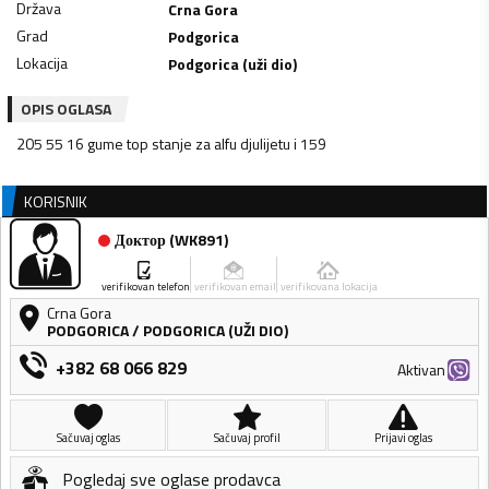
Država
Crna Gora
Grad
Podgorica
Lokacija
Podgorica (uži dio)
OPIS OGLASA
205 55 16 gume top stanje za alfu djulijetu i 159
KORISNIK
Доктор
(
WK891
)
verifikovan telefon
verifikovan email
verifikovana lokacija
Crna Gora
PODGORICA
/
PODGORICA (UŽI DIO)
+382 68 066 829
Aktivan
Sačuvaj oglas
Sačuvaj profil
Prijavi oglas
Pogledaj sve oglase prodavca