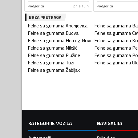
Podgorica
prije 13 h
Podgorica
BRZA PRETRAGA
Felne sa gumama
Andrijevica
Felne sa gumama
Ba
Felne sa gumama
Budva
Felne sa gumama
Ce
Felne sa gumama
Herceg Novi
Felne sa gumama
Ko
Felne sa gumama
Nikšić
Felne sa gumama
Pe
Felne sa gumama
Plužine
Felne sa gumama
Po
Felne sa gumama
Tuzi
Felne sa gumama
Ulc
Felne sa gumama
Žabljak
KATEGORIJE VOZILA
NAVIGACIJA
Automobili
Prijavi se