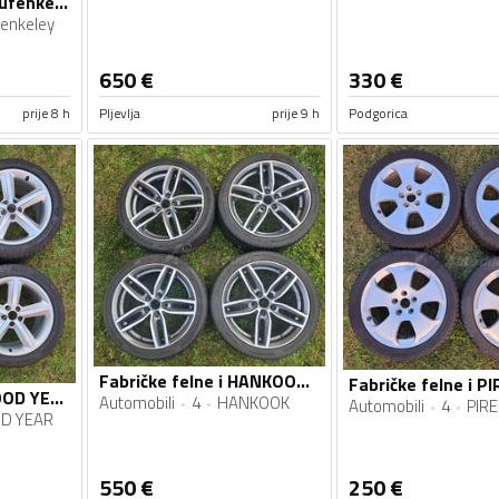
Fabričke felne i Laufenkeley gume
enkeley
650
€
330
€
prije 8 h
Pljevlja
prije 9 h
Podgorica
Fabričke felne i HANKOOK gume
Fabričke felne i GOOD YEAR gume
Automobili
4
HANKOOK
Automobili
4
PIRE
D YEAR
550
€
250
€