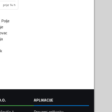
prije 14 h
o Polje
je
ovac
ja
t
ik
.O.
APLIKACIJE
ševića 1,
Preuzmi aplikaciju
: