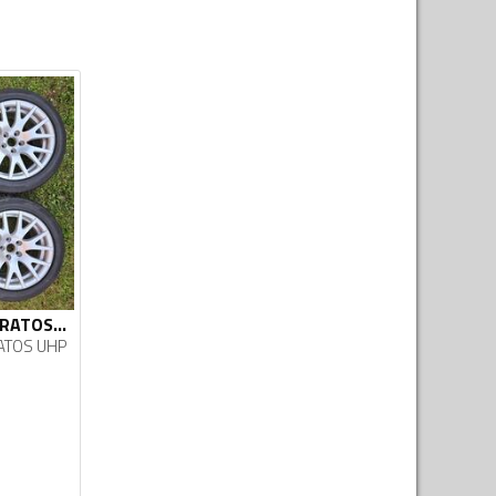
Fabričke felne i STRATOS UHP gume
ATOS UHP