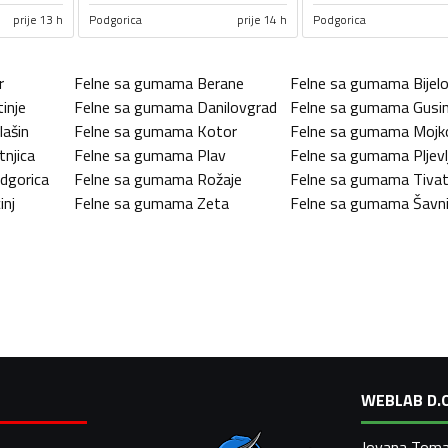
prije 13 h
Podgorica
prije 14 h
Podgorica
r
Felne sa gumama
Berane
Felne sa gumama
Bijel
tinje
Felne sa gumama
Danilovgrad
Felne sa gumama
Gusin
lašin
Felne sa gumama
Kotor
Felne sa gumama
Mojk
tnjica
Felne sa gumama
Plav
Felne sa gumama
Pljevl
dgorica
Felne sa gumama
Rožaje
Felne sa gumama
Tiva
inj
Felne sa gumama
Zeta
Felne sa gumama
Šavn
WEBLAB D.O
Jovana Toma