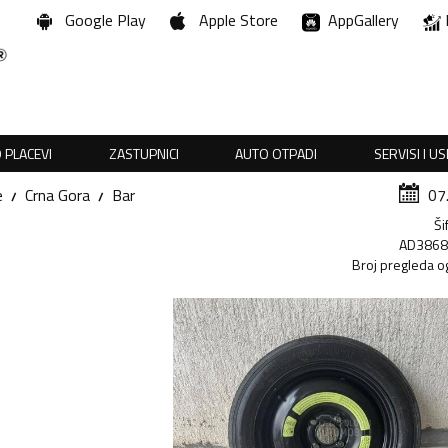
Google Play
Apple Store
AppGallery
 PLACEVI
ZASTUPNICI
AUTO OTPADI
SERVISI I U
e
Crna Gora
Bar
07
Ši
AD386
Broj pregleda o