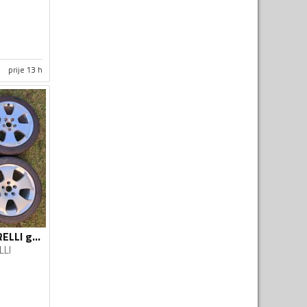
prije 13 h
Fabričke felne i PIRELLI gume
LLI