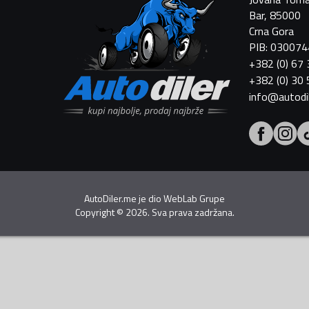
Bar, 85000
Crna Gora
PIB: 03007
+382 (0) 67
+382 (0) 30
info@autodi
AutoDiler.me je dio
WebLab Grupe
Copyright
©
2026. Sva prava zadržana.