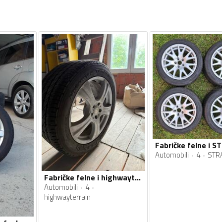
Automobili
4
STR
Fabričke felne i highwayterrain gume
Automobili
4
highwayterrain