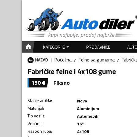
KATEGORIJE
PRODAVNICE
AUTO
Početna
Felne sa gumama
Fabričk
NAZAD
Fabričke felne i 4x108 gume
150
€
Fiksno
Stanje artikla
:
Novo
Materijal
:
Aluminijum
Tip vozila
:
Automobili
Veličina
:
16"
Raspon rupa
:
4x108