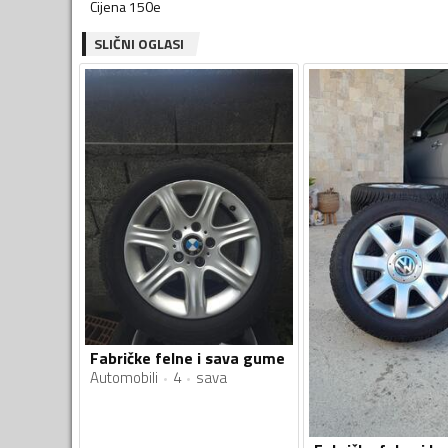
Cijena 150e
SLIČNI OGLASI
Fabričke felne i sava gume
Automobili
4
sava