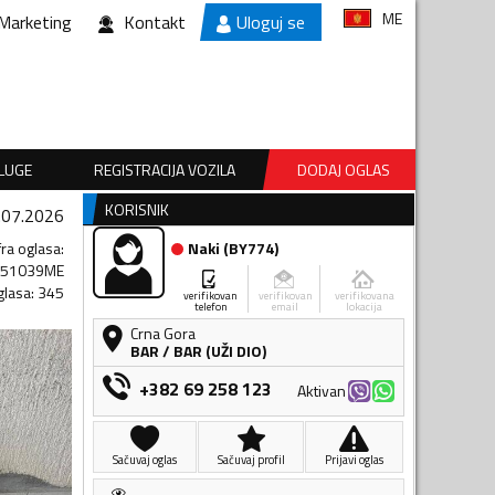
ME
Marketing
Kontakt
Uloguj se
SLUGE
REGISTRACIJA VOZILA
DODAJ OGLAS
KORISNIK
.07.2026
fra oglasa
:
Naki
(
BY774
)
851039ME
glasa
:
345
verifikovan
verifikovan
verifikovana
telefon
email
lokacija
Crna Gora
BAR
/
BAR (UŽI DIO)
+382 69 258 123
Aktivan
Sačuvaj oglas
Sačuvaj profil
Prijavi oglas