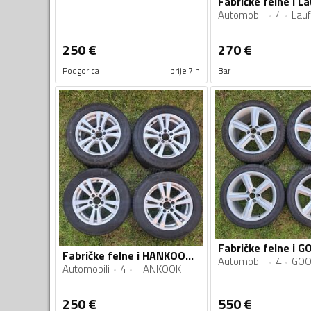
Automobili
4
Lauf
250
€
270
€
Podgorica
prije 7 h
Bar
Fabričke felne i HANKOOK gume
Automobili
4
GOO
Automobili
4
HANKOOK
250
€
550
€