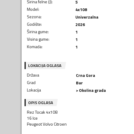
Širina felne (J)
:
5
Model
:
4x108
Sezona
:
Univerzalna
Godište
:
2026
Širina gume
:
1
Visina gume
:
1
Komada
:
1
LOKACIJA OGLASA
Država
Crna Gora
Grad
Bar
Lokacija
> Okolina grada
OPIS OGLASA
Rez Tocak 4x108
16 Ice
Peugeot Volvo Citroen