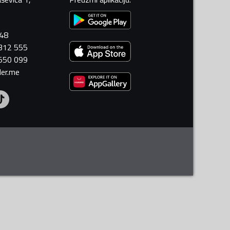
448
 312 555
 550 099
ler.me