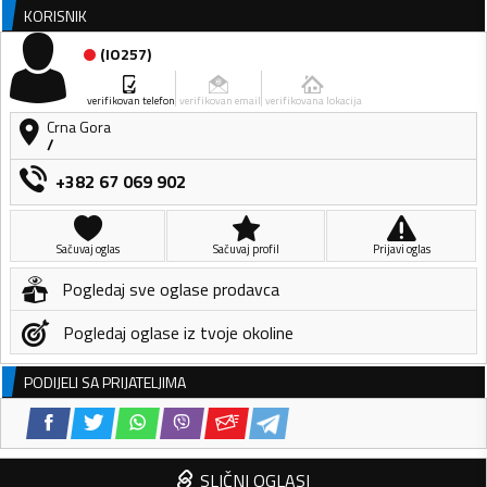
KORISNIK
(
IO257
)
verifikovan telefon
verifikovan email
verifikovana lokacija
Crna Gora
/
+382 67 069 902
Sačuvaj oglas
Sačuvaj profil
Prijavi oglas
Pogledaj sve oglase prodavca
Pogledaj oglase iz tvoje okoline
PODIJELI SA PRIJATELJIMA
SLIČNI OGLASI