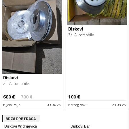
Diskovi
Za
:
Automobile
Diskovi
Za
:
Automobile
680
€
700
€
100
€
Bijelo Polje
09.04.25
Herceg Novi
23.03.25
BRZA PRETRAGA
Diskovi
Andrijevica
Diskovi
Bar