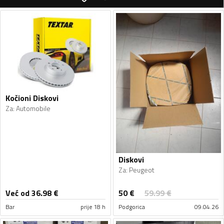
Kočioni Diskovi
Za
:
Automobile
Diskovi
Za
:
Peugeot
50
€
Već od 36.98
€
59.99
€
Bar
prije 18 h
Podgorica
09.04.26