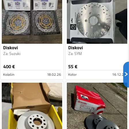
Diskovi
Diskovi
Za
:
Suzuki
Za
:
SYM
400
€
55
€
Kolašin
18.02.26
Kotor
16.12.25