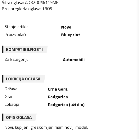
Šifra oglasa
:
AD320056119ME
Broj pregleda oglasa
:
1905
Stanje artikla
:
Novo
Proizvođač
:
Blueprint
KOMPATIBILNOSTI
Za kategoriju
:
Automobili
LOKACIJA OGLASA
Država
Crna Gora
Grad
Podgorica
Lokacija
Podgorica (uži dio)
OPIS OGLASA
Novi, kupljeni greskom jer imam noviji model.