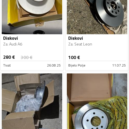
Diskovi
Diskovi
Za
:
Audi A6
Za
:
Seat Leon
280
€
300
€
100
€
Tivat
26.08.25
Bijelo Polje
11.07.25