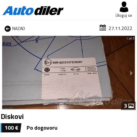
Uloguj se
27.11.2022
NAZAD
1 od 3
3
Diskovi
100
€
Po dogovoru