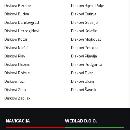
Diskovi
Berane
Diskovi
Bijelo Polje
Diskovi
Budva
Diskovi
Cetinje
Diskovi
Danilovgrad
Diskovi
Gusinje
Diskovi
Herceg Novi
Diskovi
Kolašin
Diskovi
Kotor
Diskovi
Mojkovac
Diskovi
Nikšić
Diskovi
Petnjica
Diskovi
Plav
Diskovi
Pljevlja
Diskovi
Plužine
Diskovi
Podgorica
Diskovi
Rožaje
Diskovi
Tivat
Diskovi
Tuzi
Diskovi
Ulcinj
Diskovi
Zeta
Diskovi
Šavnik
Diskovi
Žabljak
NAVIGACIJA
WEBLAB D.O.O.