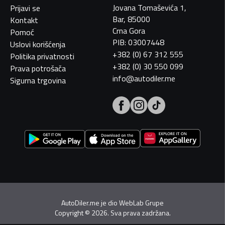
Jovana Tomaševića 1,
Prijavi se
Bar, 85000
Kontakt
Crna Gora
Pomoć
PIB: 03007448
Uslovi korišćenja
+382 (0) 67 312 555
Politika privatnosti
+382 (0) 30 550 099
Prava potrošača
info@autodiler.me
Sigurna trgovina
AutoDiler.me je dio
WebLab Grupe
Copyright
©
2026. Sva prava zadržana.