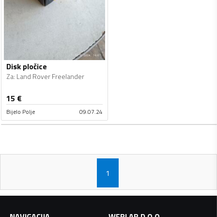
Disk pločice
Za
:
Land Rover Freelander
15
€
Bijelo Polje
09.07.24
1
NAVIGACIJA
WEBLAB D.O.O.