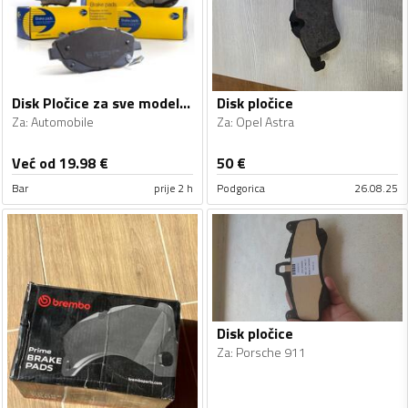
Disk Pločice za sve modele automobila
Disk pločice
Za
:
Automobile
Za
:
Opel Astra
Već od 19.98
€
50
€
Bar
prije 2 h
Podgorica
26.08.25
Disk pločice
Za
:
Porsche 911