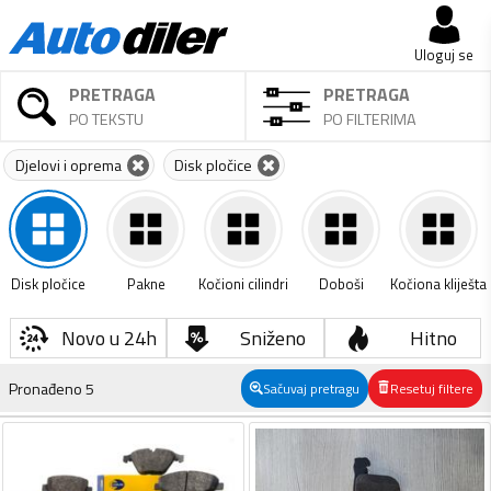
Uloguj se
PRETRAGA
PRETRAGA
PO TEKSTU
PO FILTERIMA
Djelovi i oprema
Disk pločice
Disk pločice
Pakne
Kočioni cilindri
Doboši
Kočiona kliješta
Novo u 24h
Sniženo
Hitno
Pronađeno
5
Sačuvaj pretragu
Resetuj filtere