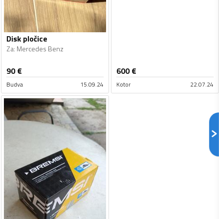
Disk pločice
Za
:
Mercedes Benz
90
€
600
€
Budva
15.09.24
Kotor
22.07.24