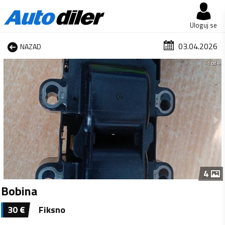
Uloguj se
03.04.2026
NAZAD
1 od 4
4
Bobina
30
€
Fiksno