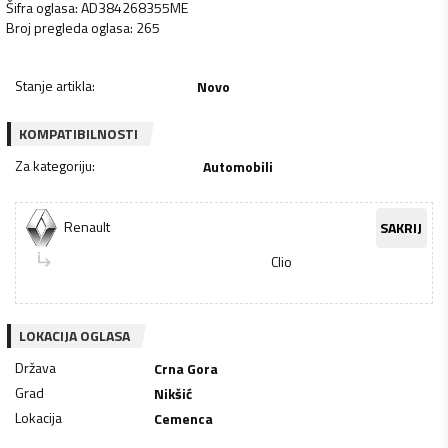
Šifra oglasa
:
AD384268355ME
Broj pregleda oglasa
:
265
Stanje artikla
:
Novo
KOMPATIBILNOSTI
Za kategoriju
:
Automobili
Renault
SAKRIJ
Clio
LOKACIJA OGLASA
Država
Crna Gora
Grad
Nikšić
Lokacija
Cemenca