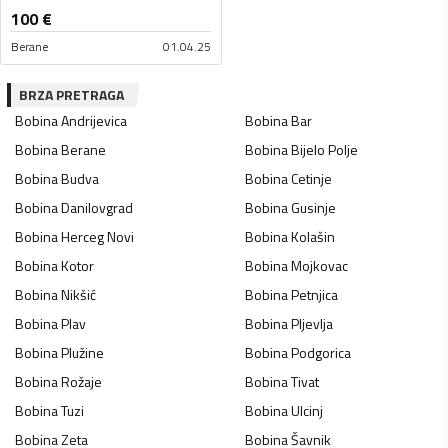
100
€
Berane
01.04.25
BRZA PRETRAGA
Bobina
Andrijevica
Bobina
Bar
Bobina
Berane
Bobina
Bijelo Polje
Bobina
Budva
Bobina
Cetinje
Bobina
Danilovgrad
Bobina
Gusinje
Bobina
Herceg Novi
Bobina
Kolašin
Bobina
Kotor
Bobina
Mojkovac
Bobina
Nikšić
Bobina
Petnjica
Bobina
Plav
Bobina
Pljevlja
Bobina
Plužine
Bobina
Podgorica
Bobina
Rožaje
Bobina
Tivat
Bobina
Tuzi
Bobina
Ulcinj
Bobina
Zeta
Bobina
Šavnik