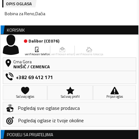
OPIS OGLASA
Bobina za Reno,Dačia
KORISNIK
Dalibor
(
CE076
)
verifikovan telefon
verifikovan email
verifikovana lokacija
Crna Gora
NIKŠIĆ
/
CEMENCA
+382 69 412 171
Sačuvaj oglas
Sačuvaj profil
Prijavi oglas
Pogledaj sve oglase prodavca
Pogledaj oglase iz tvoje okoline
PODIJELI SA PRIJATELJIMA