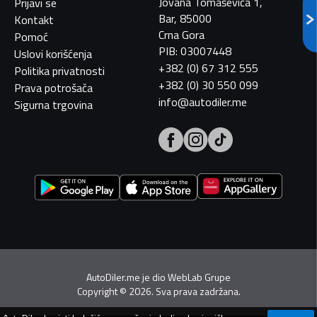
Jovana Tomaševića 1,
Prijavi se
Bar, 85000
Kontakt
Crna Gora
Pomoć
PIB: 03007448
Uslovi korišćenja
+382 (0) 67 312 555
Politika privatnosti
+382 (0) 30 550 099
Prava potrošača
info@autodiler.me
Sigurna trgovina
AutoDiler.me je dio
WebLab Grupe
Copyright
©
2026. Sva prava zadržana.