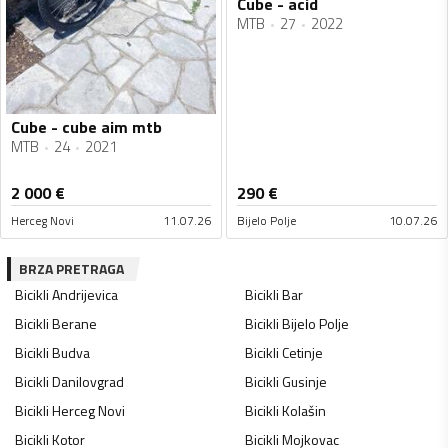
Cube - acid
MTB
27
2022
Cube - cube aim mtb
MTB
24
2021
2 000
€
290
€
Herceg Novi
11.07.26
Bijelo Polje
10.07.26
BRZA PRETRAGA
Bicikli
Andrijevica
Bicikli
Bar
Bicikli
Berane
Bicikli
Bijelo Polje
Bicikli
Budva
Bicikli
Cetinje
Bicikli
Danilovgrad
Bicikli
Gusinje
Bicikli
Herceg Novi
Bicikli
Kolašin
Bicikli
Kotor
Bicikli
Mojkovac