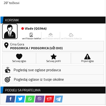
28” točkovi
KORISNIK
Vlado
(
QG944
)
verifikovan telefon
verifikovan email
verifikovana lokacija
Crna Gora
PODGORICA
/
PODGORICA (UŽI DIO)
Sačuvaj oglas
Sačuvaj profil
Prijavi oglas
Pogledaj sve oglase prodavca
Pogledaj oglase iz tvoje okoline
PODIJELI SA PRIJATELJIMA