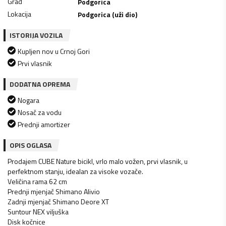
Grad
Podgorica
Lokacija
Podgorica (uži dio)
ISTORIJA VOZILA
Kupljen nov u Crnoj Gori
Prvi vlasnik
DODATNA OPREMA
Nogara
Nosač za vodu
Prednji amortizer
OPIS OGLASA
Prodajem CUBE Nature bicikl, vrlo malo vožen, prvi vlasnik, u
perfektnom stanju, idealan za visoke vozače.
Veliĉina rama 62 cm
Prednji mjenjač Shimano Alivio
Zadnji mjenjač Shimano Deore XT
Suntour NEX viljuška
Disk kočnice