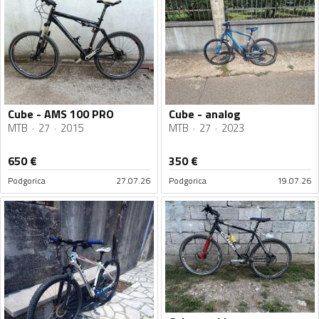
Cube - AMS 100 PRO
Cube - analog
MTB
27
2015
MTB
27
2023
650
€
350
€
Podgorica
27.07.26
Podgorica
19.07.26