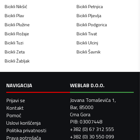
Bicikli
Nikšić
Bicikli
Petnjica
Bicikli
Plav
Bicikli
Pljevlja
Bicikli
Plužine
Bicikli
Podgorica
Bicikli
Rožaje
Bicikli
Tivat
Bicikli
Tuzi
Bicikli
Ulcinj
Bicikli
Zeta
Bicikli
Šavnik
Bicikli
Žabljak
NAVIGACIJA
WEBLAB D.O.O.
Jovana Tomaševića 1,
Prijavi se
Bar, 85000
Kontakt
Crna Gora
Pomoć
PIB: 03007448
Uslovi korišćenja
+382 (0) 67 312 555
Politika privatnosti
+382 (0) 30 550 099
Prava potrošača