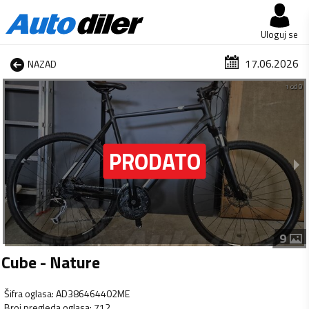
Uloguj se
17.06.2026
NAZAD
1 od 9
9
Cube - Nature
Šifra oglasa
:
AD386464402ME
Broj pregleda oglasa
:
712