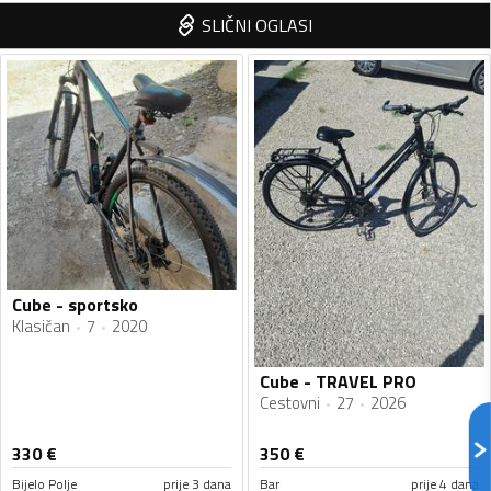
SLIČNI OGLASI
Cube - sportsko
Klasičan
7
2020
Cube - TRAVEL PRO
Cestovni
27
2026
330
€
350
€
Bijelo Polje
prije 3 dana
Bar
prije 4 dana