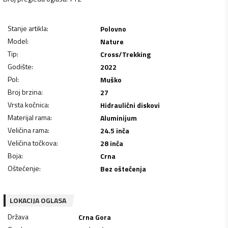
Stanje artikla
:
Polovno
Model
:
Nature
Tip
:
Cross/Trekking
Godište
:
2022
Pol
:
Muško
Broj brzina
:
27
Vrsta kočnica
:
Hidraulični diskovi
Materijal rama
:
Aluminijum
Veličina rama
:
24.5 inča
Veličina točkova
:
28 inča
Boja
:
Crna
Oštećenje
:
Bez oštećenja
LOKACIJA OGLASA
Država
Crna Gora