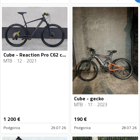
Cube - Reaction Pro C62 carbon 29
MTB
12
2021
Cube - gecko
MTB
17
2023
1 200
€
190
€
Podgorica
29.07.26
Podgorica
28.07.26