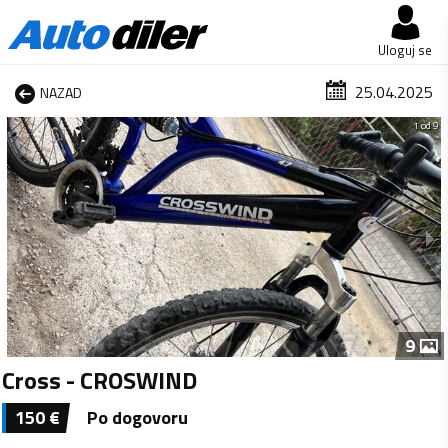
Uloguj se
25.04.2025
NAZAD
1 od 9
9
Cross - CROSWIND
150
€
Po dogovoru