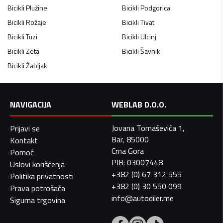
Bicikli
Plužine
Bicikli
Podgorica
Bicikli
Rožaje
Bicikli
Tivat
Bicikli
Tuzi
Bicikli
Ulcinj
Bicikli
Zeta
Bicikli
Šavnik
Bicikli
Žabljak
NAVIGACIJA
WEBLAB D.O.O.
Jovana Tomaševića 1,
Prijavi se
Bar, 85000
Kontakt
Crna Gora
Pomoć
PIB: 03007448
Uslovi korišćenja
+382 (0) 67 312 555
Politika privatnosti
+382 (0) 30 550 099
Prava potrošača
info@autodiler.me
Sigurna trgovina