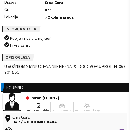
Država
Crna Gora
Grad
Bar
Lokacija
> Okolina grada
ISTORIJA VOZILA
Kupljen nov u Crnoj Gori
Prvi vlasnik
OPIS OGLASA
U VOŽNJOM STANJU CIJENA NIJE FIKSNA PO DOGOVORU. BROJ TEL 069
901 550
KORISNIK
Imran
(
CE8817
)
verifikovan telefon
verifikovan email
verifikovana lokacija
Crna Gora
BAR
/
> OKOLINA GRADA