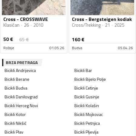
Cross - CROSSWAVE
Cross - Bergsteigen kodiak
Klasičan
26
2010
Cross/Trekking
21
2025
50
€
65
€
160
€
Rožaje
01.05.26
Budva
05.04.26
BRZA PRETRAGA
Bicikli
Andrijevica
Bicikli
Bar
Bicikli
Berane
Bicikli
Bijelo Polje
Bicikli
Budva
Bicikli
Cetinje
Bicikli
Danilovgrad
Bicikli
Gusinje
Bicikli
Herceg Novi
Bicikli
Kolašin
Bicikli
Kotor
Bicikli
Mojkovac
Bicikli
Nikšić
Bicikli
Petnjica
Bicikli
Plav
Bicikli
Pljevlja