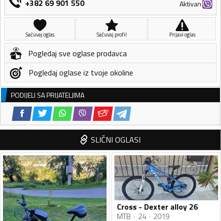
+382 69 901 550
Aktivan
Sačuvaj oglas
Sačuvaj profil
Prijavi oglas
Pogledaj sve oglase prodavca
Pogledaj oglase iz tvoje okoline
PODIJELI SA PRIJATELJIMA
SLIČNI OGLASI
Cross - Dexter alloy 26
MTB
24
2019