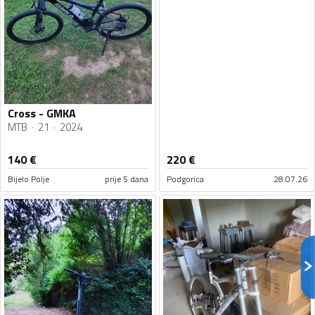
Cross - GMKA
MTB
21
2024
140
€
220
€
Bijelo Polje
prije 5 dana
Podgorica
28.07.26