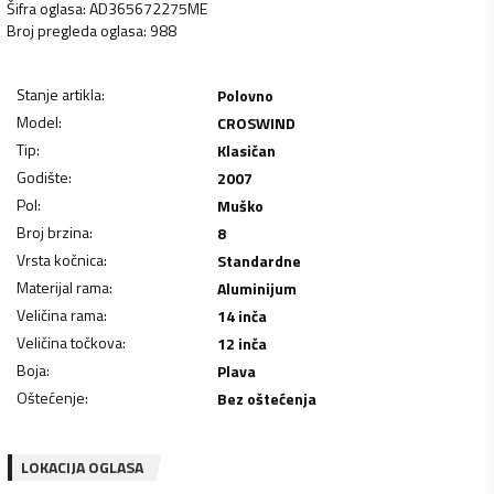
Šifra oglasa
:
AD365672275ME
Broj pregleda oglasa
:
988
Stanje artikla
:
Polovno
Model
:
CROSWIND
Tip
:
Klasičan
Godište
:
2007
Pol
:
Muško
Broj brzina
:
8
Vrsta kočnica
:
Standardne
Materijal rama
:
Aluminijum
Veličina rama
:
14 inča
Veličina točkova
:
12 inča
Boja
:
Plava
Oštećenje
:
Bez oštećenja
LOKACIJA OGLASA