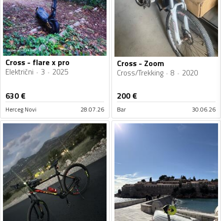
Cross - flare x pro
Cross - Zoom
Električni
3
2025
Cross/Trekking
8
2020
630
€
200
€
Herceg Novi
28.07.26
Bar
30.06.26