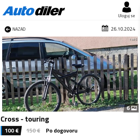
Uloguj se
26.10.2024
NAZAD
1 od 6
6
Cross - touring
100
€
150
€
Po dogovoru