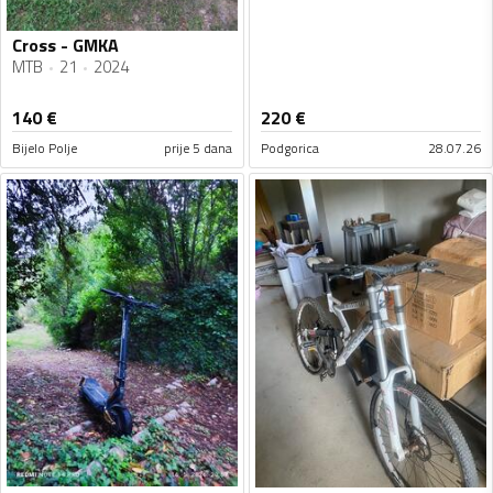
Cross - GMKA
MTB
21
2024
140
€
220
€
Bijelo Polje
prije 5 dana
Podgorica
28.07.26