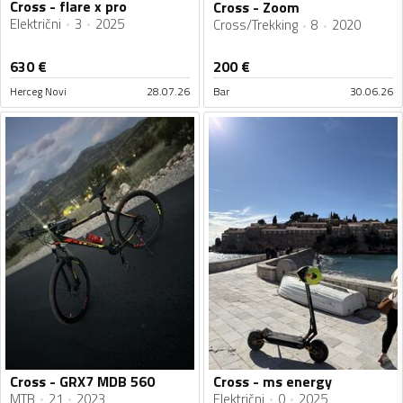
Cross - flare x pro
Cross - Zoom
Električni
3
2025
Cross/Trekking
8
2020
630
€
200
€
Herceg Novi
28.07.26
Bar
30.06.26
Cross - GRX7 MDB 560
Cross - ms energy
MTB
21
2023
Električni
0
2025