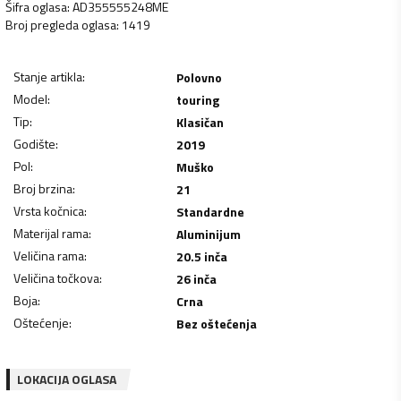
Šifra oglasa
:
AD355555248ME
Broj pregleda oglasa
:
1419
Stanje artikla
:
Polovno
Model
:
touring
Tip
:
Klasičan
Godište
:
2019
Pol
:
Muško
Broj brzina
:
21
Vrsta kočnica
:
Standardne
Materijal rama
:
Aluminijum
Veličina rama
:
20.5 inča
Veličina točkova
:
26 inča
Boja
:
Crna
Oštećenje
:
Bez oštećenja
LOKACIJA OGLASA