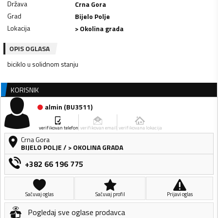
Država
Crna Gora
Grad
Bijelo Polje
Lokacija
> Okolina grada
OPIS OGLASA
KORISNIK
almin
(
BU3511
)
verifikovan telefon
verifikovan email
verifikovana lokacija
Crna Gora
BIJELO POLJE
/
> OKOLINA GRADA
+382 66 196 775
Sačuvaj oglas
Sačuvaj profil
Prijavi oglas
Pogledaj sve oglase prodavca