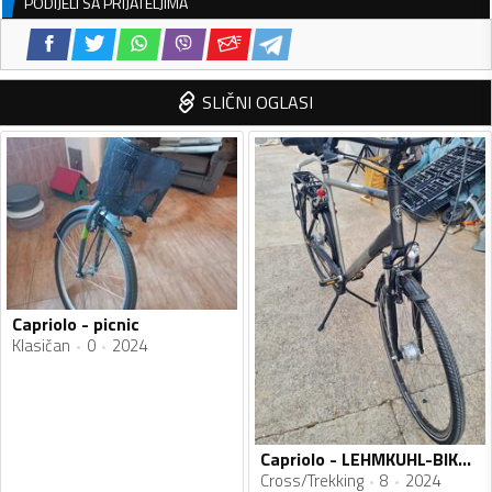
PODIJELI SA PRIJATELJIMA
SLIČNI OGLASI
Capriolo - picnic
Klasičan
0
2024
Capriolo - LEHMKUHL-BIKES,DE
Cross/Trekking
8
2024