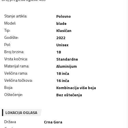
Stanje artikla
:
Polovno
Model
:
blade
Tip
:
Klasičan
Godište
:
2022
Pol
:
Unisex
Broj brzina
:
18
Vrsta kočnica
:
Standardne
Materijal rama
:
Aluminijum
Veličina rama
:
18 inča
Veličina točkova
:
16 inča
Boja
:
Kombinacija više boja
Oštećenje
:
Bez oštećenja
LOKACIJA OGLASA
Država
Crna Gora