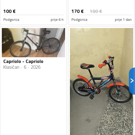
170
€
100
€
180
€
Podgorica
prije 6 h
Podgorica
prije 1 dan
Capriolo - Capriolo
Klasičan
6
2026