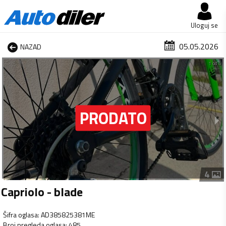
Uloguj se
05.05.2026
NAZAD
1 od 4
4
Capriolo - blade
Šifra oglasa
:
AD385825381ME
Broj pregleda oglasa
:
485