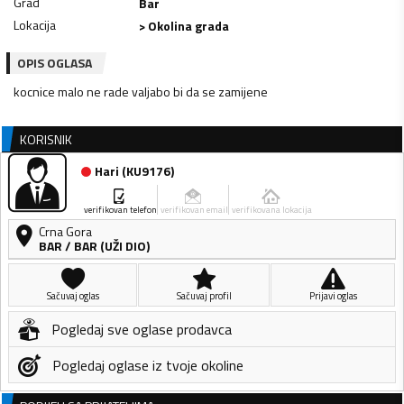
Grad
Bar
Lokacija
> Okolina grada
OPIS OGLASA
kocnice malo ne rade valjabo bi da se zamijene
KORISNIK
Hari
(
KU9176
)
verifikovan telefon
verifikovan email
verifikovana lokacija
Crna Gora
BAR
/
BAR (UŽI DIO)
Sačuvaj oglas
Sačuvaj profil
Prijavi oglas
Pogledaj sve oglase prodavca
Pogledaj oglase iz tvoje okoline