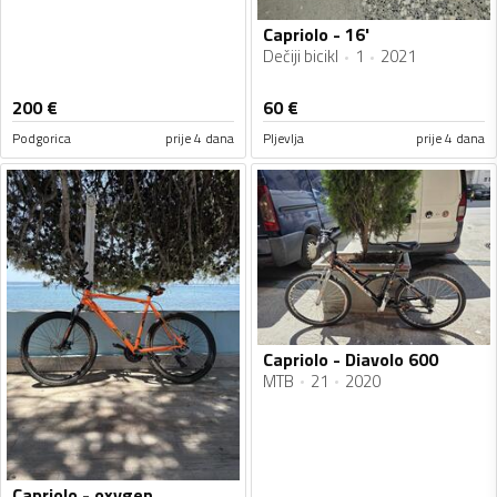
Capriolo - 16'
Dečiji bicikl
1
2021
200
€
60
€
Podgorica
prije 4 dana
Pljevlja
prije 4 dana
Capriolo - Diavolo 600
MTB
21
2020
Capriolo - oxygen