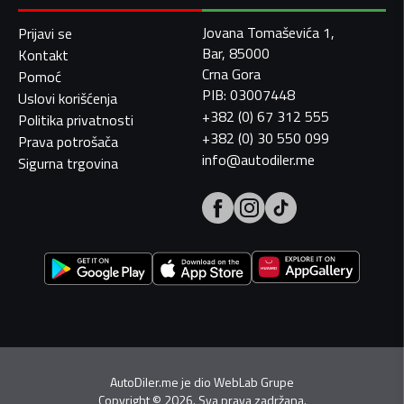
Jovana Tomaševića 1,
Prijavi se
Bar, 85000
Kontakt
Crna Gora
Pomoć
PIB: 03007448
Uslovi korišćenja
+382 (0) 67 312 555
Politika privatnosti
+382 (0) 30 550 099
Prava potrošača
info@autodiler.me
Sigurna trgovina
AutoDiler.me je dio
WebLab Grupe
Copyright
©
2026. Sva prava zadržana.