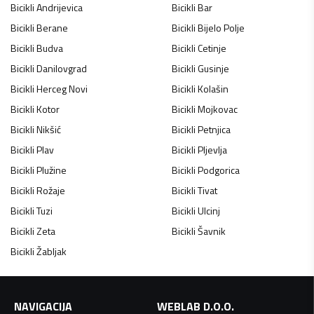
Bicikli
Andrijevica
Bicikli
Bar
Bicikli
Berane
Bicikli
Bijelo Polje
Bicikli
Budva
Bicikli
Cetinje
Bicikli
Danilovgrad
Bicikli
Gusinje
Bicikli
Herceg Novi
Bicikli
Kolašin
Bicikli
Kotor
Bicikli
Mojkovac
Bicikli
Nikšić
Bicikli
Petnjica
Bicikli
Plav
Bicikli
Pljevlja
Bicikli
Plužine
Bicikli
Podgorica
Bicikli
Rožaje
Bicikli
Tivat
Bicikli
Tuzi
Bicikli
Ulcinj
Bicikli
Zeta
Bicikli
Šavnik
Bicikli
Žabljak
NAVIGACIJA
WEBLAB D.O.O.