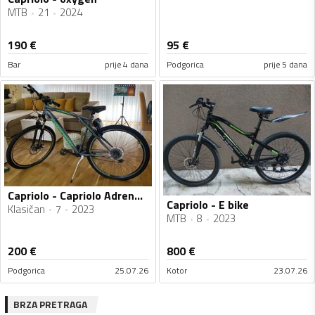
MTB
21
2024
190
€
95
€
Bar
prije 4 dana
Podgorica
prije 5 dana
Capriolo - Capriolo Adrenalin 29x2.1
Capriolo - E bike
Klasičan
7
2023
MTB
8
2023
200
€
800
€
Podgorica
25.07.26
Kotor
23.07.26
BRZA PRETRAGA