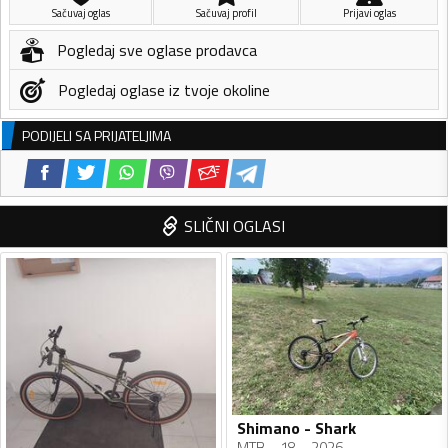
Sačuvaj oglas
Sačuvaj profil
Prijavi oglas
Pogledaj sve oglase prodavca
Pogledaj oglase iz tvoje okoline
PODIJELI SA PRIJATELJIMA
SLIČNI OGLASI
Shimano - Shark
MTB
18
2026