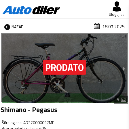
Uloguj se
18.07.2025
NAZAD
1 od 5
5
Shimano - Pegasus
Šifra oglasa
:
AD370000097ME
Broj pregleda oglasa
:
406