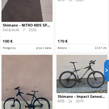
Shimano - NITRO KIDS SPORT
Dečiji bicikl
7
2026
100
€
170
€
Podgorica
prije 2 dana
Berane
22.07.26
Shimano - Impact Genesis 7005 pro
MTB
24
2015