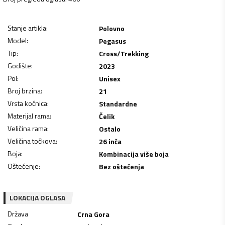
Stanje artikla
:
Polovno
Model
:
Pegasus
Tip
:
Cross/Trekking
Godište
:
2023
Pol
:
Unisex
Broj brzina
:
21
Vrsta kočnica
:
Standardne
Materijal rama
:
Čelik
Veličina rama
:
Ostalo
Veličina točkova
:
26 inča
Boja
:
Kombinacija više boja
Oštećenje
:
Bez oštećenja
LOKACIJA OGLASA
Država
Crna Gora