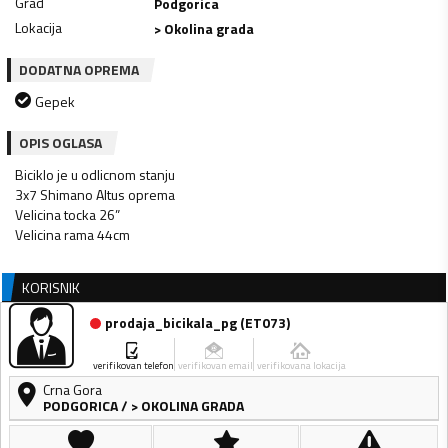
Grad
Podgorica
Lokacija
> Okolina grada
DODATNA OPREMA
Gepek
OPIS OGLASA
Biciklo je u odlicnom stanju
3x7 Shimano Altus oprema
Velicina tocka 26”
Velicina rama 44cm
KORISNIK
prodaja_bicikala_pg
(
ET073
)
verifikovan telefon
verifikovan email
verifikovana lokacija
Crna Gora
PODGORICA
/
> OKOLINA GRADA