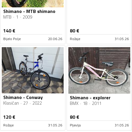
Shimano - MTB shimano
MTB
1
2009
140
€
80
€
Bijelo Polje
20.06.26
Rožaje
31.05.26
Shimano - Conway
Shimano - explorer
Klasičan
27
2022
BMX
18
2011
120
€
80
€
Rožaje
31.05.26
Pljevlja
31.05.26