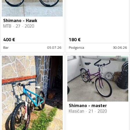
Shimano - Hawk
MTB
27
2020
400
€
180
€
Bar
05.07.26
Podgorica
30.06.26
Shimano - master
Klasičan
21
2020