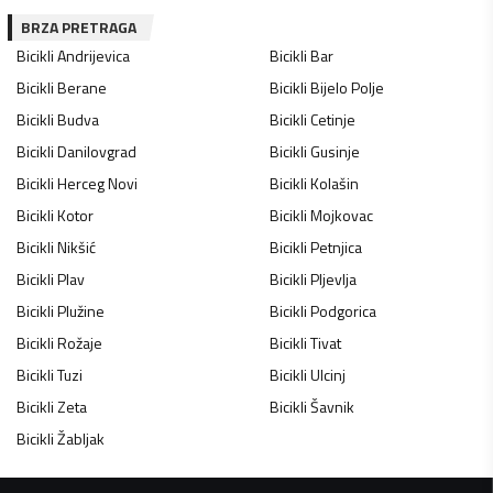
BRZA PRETRAGA
Bicikli
Andrijevica
Bicikli
Bar
Bicikli
Berane
Bicikli
Bijelo Polje
Bicikli
Budva
Bicikli
Cetinje
Bicikli
Danilovgrad
Bicikli
Gusinje
Bicikli
Herceg Novi
Bicikli
Kolašin
Bicikli
Kotor
Bicikli
Mojkovac
Bicikli
Nikšić
Bicikli
Petnjica
Bicikli
Plav
Bicikli
Pljevlja
Bicikli
Plužine
Bicikli
Podgorica
Bicikli
Rožaje
Bicikli
Tivat
Bicikli
Tuzi
Bicikli
Ulcinj
Bicikli
Zeta
Bicikli
Šavnik
Bicikli
Žabljak