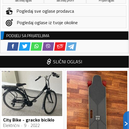
Sačuvaj oglas
Sačuvaj profil
Prijavi oglas
Pogledaj sve oglase prodavca
Pogledaj oglase iz tvoje okoline
PODIJELI SA PRIJATELJIMA
SLIČNI OGLASI
City Bike - gracko biciklo
Električni
9
2022