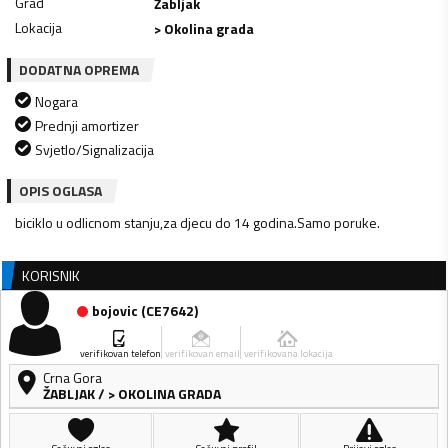
Grad
Žabljak
Lokacija
> Okolina grada
DODATNA OPREMA
Nogara
Prednji amortizer
Svjetlo/Signalizacija
OPIS OGLASA
biciklo u odlicnom stanju,za djecu do 14 godina.Samo poruke.
KORISNIK
bojovic
(
CE7642
)
verifikovan telefon
verifikovan email
verifikovana lokacija
Crna Gora
ŽABLJAK
/
> OKOLINA GRADA