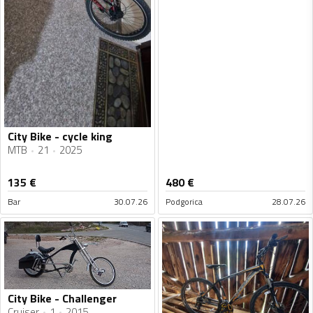
City Bike - cycle king
MTB
21
2025
135
€
480
€
Bar
30.07.26
Podgorica
28.07.26
City Bike - Challenger
Cruiser
1
2015