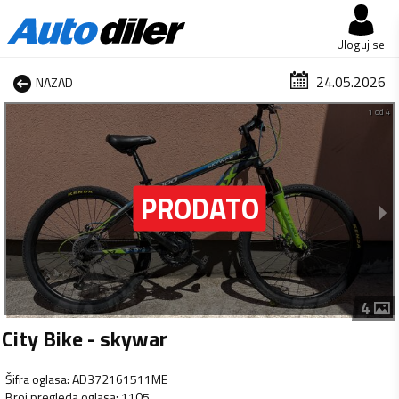
Uloguj se
24.05.2026
NAZAD
1 od 4
4
City Bike - skywar
Šifra oglasa
:
AD372161511ME
Broj pregleda oglasa
:
1105