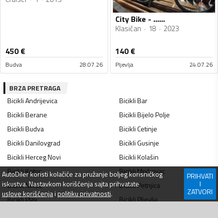
City Bike - ......
Klasičan
18
2023
450
€
140
€
Budva
28.07.26
Pljevlja
24.07.26
BRZA PRETRAGA
Bicikli
Andrijevica
Bicikli
Bar
Bicikli
Berane
Bicikli
Bijelo Polje
Bicikli
Budva
Bicikli
Cetinje
Bicikli
Danilovgrad
Bicikli
Gusinje
Bicikli
Herceg Novi
Bicikli
Kolašin
Bicikli
Kotor
Bicikli
Mojkovac
AutoDiler
koristi kolačiće za pružanje boljeg korisničkog
PRIHVATI
iskustva. Nastavkom korišćenja sajta prihvatate
I
Bicikli
Nikšić
Bicikli
Petnjica
ZATVORI
uslove korišćenja
i
politiku privatnosti
.
Bicikli
Plav
Bicikli
Pljevlja
Bicikli
Plužine
Bicikli
Podgorica