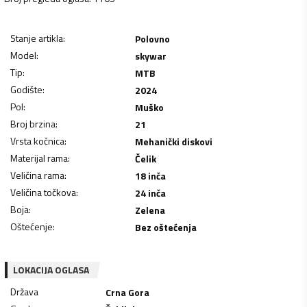
Stanje artikla
:
Polovno
Model
:
skywar
Tip
:
MTB
Godište
:
2024
Pol
:
Muško
Broj brzina
:
21
Vrsta kočnica
:
Mehanički diskovi
Materijal rama
:
Čelik
Veličina rama
:
18 inča
Veličina točkova
:
24 inča
Boja
:
Zelena
Oštećenje
:
Bez oštećenja
LOKACIJA OGLASA
Država
Crna Gora