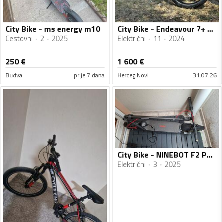
City Bike - ms energy m10
City Bike - Endeavour 7+ Move
Cestovni
2
2025
Električni
11
2024
250
€
1 600
€
Budva
prije 7 dana
Herceg Novi
31.07.26
City Bike - NINEBOT F2 PRO E II
Električni
3
2025