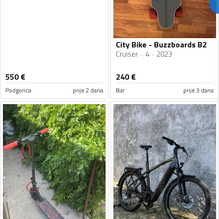
City Bike - Buzzboards B2
Cruiser
4
2023
550
€
240
€
Podgorica
prije 2 dana
Bar
prije 3 dana