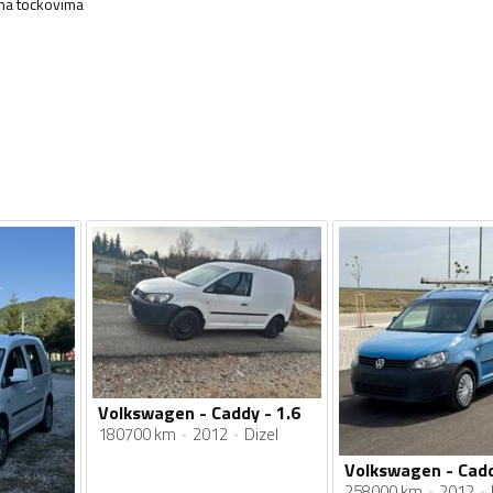
 na tockovima
Volkswagen - Caddy - 1.6
180700 km
2012
Dizel
258000 km
2012