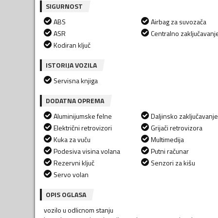
SIGURNOST
ABS
Airbag za suvozača
ASR
Centralno zaključavanj
Kodiran ključ
ISTORIJA VOZILA
Servisna knjiga
DODATNA OPREMA
Aluminijumske felne
Daljinsko zaključavanje
Električni retrovizori
Grijači retrovizora
Kuka za vuču
Multimedija
Podesiva visina volana
Putni računar
Rezervni ključ
Senzori za kišu
Servo volan
OPIS OGLASA
vozilo u odlicnom stanju