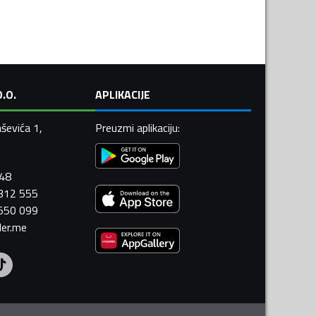
.O.
APLIKACIJE
ševića 1,
Preuzmi aplikaciju
:
448
 312 555
 550 099
ler.me