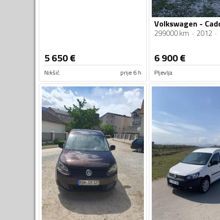
299000 km
2012
5 650
€
6 900
€
Nikšić
prije 6 h
Pljevlja