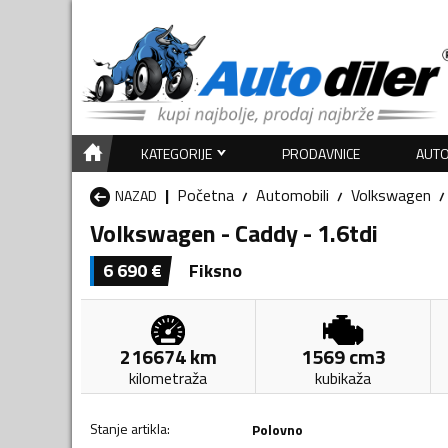
KATEGORIJE
PRODAVNICE
AUTO
Početna
Automobili
Volkswagen
NAZAD
Volkswagen - Caddy - 1.6tdi
6 690
€
Fiksno
216674
km
1569
cm3
kilometraža
kubikaža
Stanje artikla
:
Polovno