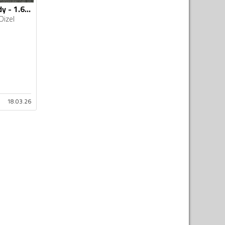
Volkswagen - Caddy - 1.6 tdi
Dizel
18.03.26