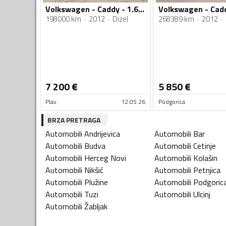
Volkswagen - Caddy - 1.6 TDI
Volkswagen - Cad
198000 km
2012
Dizel
268389 km
2012
7 200
€
5 850
€
Plav
12.05.26
Podgorica
BRZA PRETRAGA
Automobili
Andrijevica
Automobili
Bar
Automobili
Budva
Automobili
Cetinje
Automobili
Herceg Novi
Automobili
Kolašin
Automobili
Nikšić
Automobili
Petnjica
Automobili
Plužine
Automobili
Podgoric
Automobili
Tuzi
Automobili
Ulcinj
Automobili
Žabljak