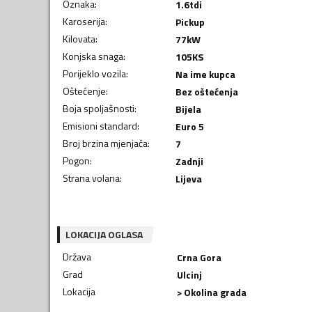
Oznaka
:
1.6tdi
Karoserija
:
Pickup
Kilovata
:
77
kW
Konjska snaga
:
105
KS
Porijeklo vozila
:
Na ime kupca
Oštećenje
:
Bez oštećenja
Boja spoljašnosti
:
Bijela
Emisioni standard
:
Euro 5
Broj brzina mjenjača
:
7
Pogon
:
Zadnji
Strana volana
:
Lijeva
LOKACIJA OGLASA
Država
Crna Gora
Grad
Ulcinj
Lokacija
> Okolina grada