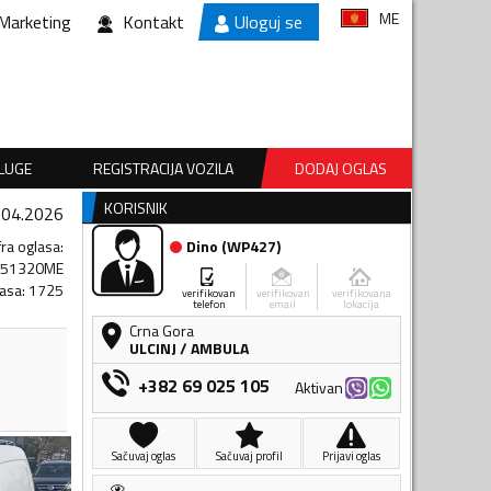
ME
Marketing
Kontakt
Uloguj se
SLUGE
REGISTRACIJA VOZILA
DODAJ OGLAS
KORISNIK
.04.2026
fra oglasa
:
Dino
(
WP427
)
151320ME
lasa
:
1725
verifikovan
verifikovan
verifikovana
telefon
email
lokacija
Crna Gora
ULCINJ
/
AMBULA
+382 69 025 105
Aktivan
Sačuvaj oglas
Sačuvaj profil
Prijavi oglas