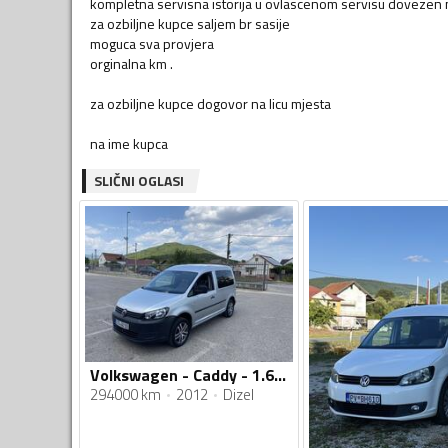
kompletna servisna istorija u ovlascenom servisu dovezen
za ozbiljne kupce saljem br sasije
moguca sva provjera
orginalna km .
za ozbiljne kupce dogovor na licu mjesta
SLIČNI OGLASI
Volkswagen - Caddy - 1.6 TDI
294000 km
2012
Dizel