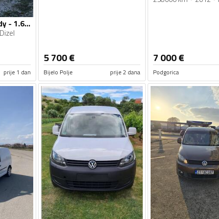
Volkswagen - Caddy - 1.6TDI
Dizel
5 700
€
7 000
€
prije 1 dan
Bijelo Polje
prije 2 dana
Podgorica