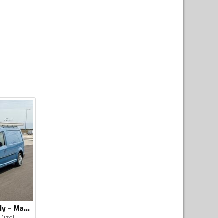
Volkswagen - Caddy - Maxi 1.6TDI
Dizel