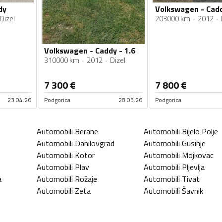
dy
Dizel
203000 km
2012
Volkswagen - Caddy - 1.6
310000 km
2012
Dizel
7 300
€
7 800
€
23.04.26
Podgorica
28.03.26
Podgorica
Automobili
Berane
Automobili
Bijelo Polje
Automobili
Danilovgrad
Automobili
Gusinje
Automobili
Kotor
Automobili
Mojkovac
Automobili
Plav
Automobili
Pljevlja
a
Automobili
Rožaje
Automobili
Tivat
Automobili
Zeta
Automobili
Šavnik