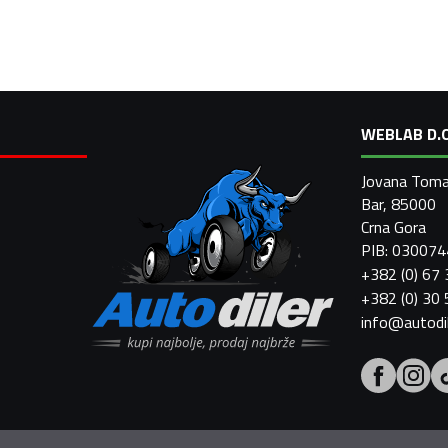
WEBLAB D.O
Jovana Toma
Bar, 85000
Crna Gora
PIB: 03007
+382 (0) 67
+382 (0) 30
info@autodi