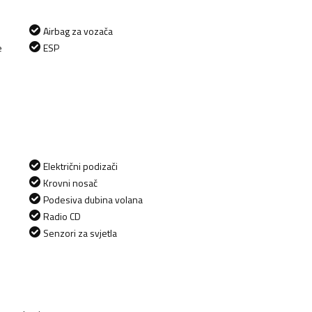
Airbag za vozača
e
ESP
Električni podizači
Krovni nosač
Podesiva dubina volana
Radio CD
Senzori za svjetla