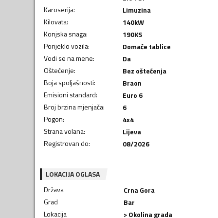
Karoserija
:
Limuzina
Kilovata
:
140
kW
Konjska snaga
:
190
KS
Porijeklo vozila
:
Domaće tablice
Vodi se na mene
:
Da
Oštećenje
:
Bez oštećenja
Boja spoljašnosti
:
Braon
Emisioni standard
:
Euro 6
Broj brzina mjenjača
:
6
Pogon
:
4x4
Strana volana
:
Lijeva
Registrovan do
:
08/2026
LOKACIJA OGLASA
Država
Crna Gora
Grad
Bar
Lokacija
> Okolina grada