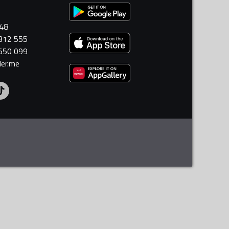
448
 312 555
 550 099
ler.me