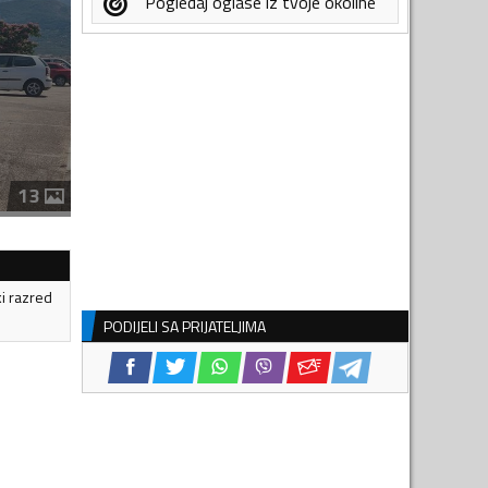
Pogledaj oglase iz tvoje okoline
13
ki razred
PODIJELI SA PRIJATELJIMA