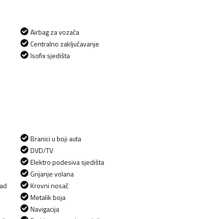
Airbag za vozača
Centralno zaključavanje
Isofix sjedišta
Branici u boji auta
DVD/TV
Elektro podesiva sjedišta
Grijanje volana
zad
Krovni nosač
Metalik boja
Navigacija