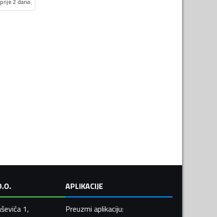
prije 2 dana
.O.
APLIKACIJE
ševića 1,
Preuzmi aplikaciju
: