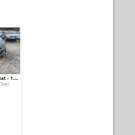
Volkswagen - Passat - 1.6 tdi 88 kw
Dizel