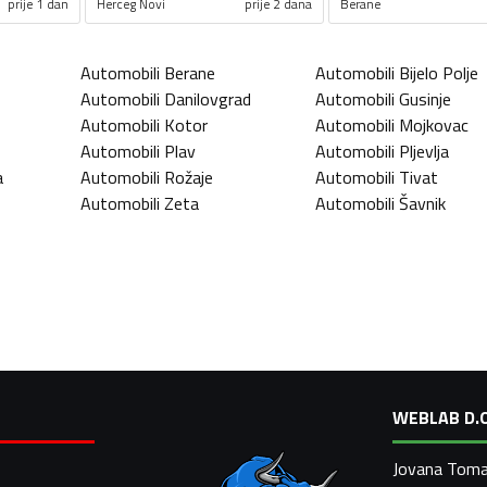
prije 1 dan
Herceg Novi
prije 2 dana
Berane
Automobili
Berane
Automobili
Bijelo Polje
Automobili
Danilovgrad
Automobili
Gusinje
Automobili
Kotor
Automobili
Mojkovac
Automobili
Plav
Automobili
Pljevlja
a
Automobili
Rožaje
Automobili
Tivat
Automobili
Zeta
Automobili
Šavnik
WEBLAB D.O
Jovana Toma