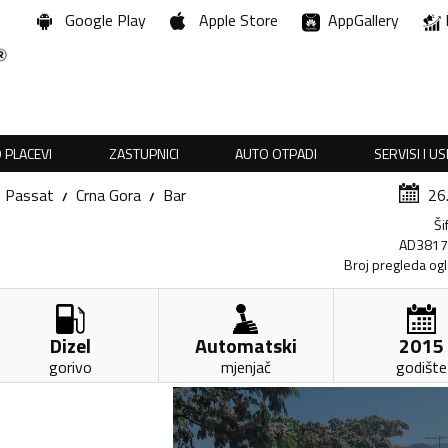
Google Play
Apple Store
AppGallery
 PLACEVI
ZASTUPNICI
AUTO OTPADI
SERVISI I U
Passat
Crna Gora
Bar
26
Ši
AD381
Broj pregleda og
Dizel
Automatski
2015
gorivo
mjenjač
godište