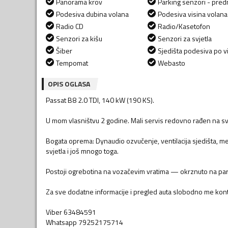
Panorama krov
Parking senzori - predn
Podesiva dubina volana
Podesiva visina volana
Radio CD
Radio/Kasetofon
Senzori za kišu
Senzori za svjetla
Šiber
Sjedišta podesiva po vi
Tempomat
Webasto
OPIS OGLASA
Passat B8 2.0 TDI, 140 kW (190 KS).
U mom vlasništvu 2 godine. Mali servis redovno rađen na sv
Bogata oprema: Dynaudio ozvučenje, ventilacija sjedišta, me
svjetla i još mnogo toga.
Postoji ogrebotina na vozačevim vratima — okrznuto na park
Za sve dodatne informacije i pregled auta slobodno me konta
Viber 63484591
Whatsapp 79252175714