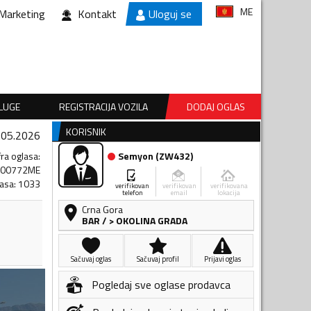
ME
Marketing
Kontakt
Uloguj se
SLUGE
REGISTRACIJA VOZILA
DODAJ OGLAS
KORISNIK
.05.2026
fra oglasa
:
Semyon
(
ZW432
)
700772ME
lasa
:
1033
verifikovan
verifikovan
verifikovana
telefon
email
lokacija
Crna Gora
BAR
/
> OKOLINA GRADA
Sačuvaj oglas
Sačuvaj profil
Prijavi oglas
Pogledaj sve oglase prodavca