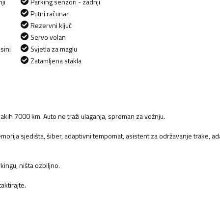
ji
Parking senzori - zadnji
Putni računar
Rezervni ključ
Servo volan
sini
Svjetla za maglu
Zatamljena stakla
akih 7000 km. Auto ne traži ulaganja, spreman za vožnju.
morija sjedišta, šiber, adaptivni tempomat, asistent za održavanje trake, a
ingu, ništa ozbiljno.
ktirajte.