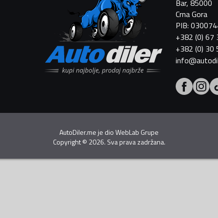
Bar, 85000
Crna Gora
PIB: 03007
+382 (0) 67
+382 (0) 30
info@autodi
AutoDiler.me je dio
WebLab Grupe
Copyright
©
2026. Sva prava zadržana.