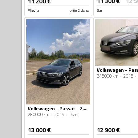
11 300
€
12 5
11 200
€
Pljevlja
prije 2 dana
Bar
Volkswagen - Pass
245000 km
2015
Volkswagen - Passat - 2.0 140kw
280000 km
2015
Dizel
13 000
€
12 900
€