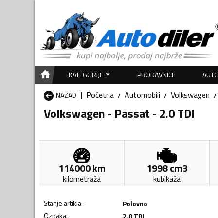
KATEGORIJE
PRODAVNICE
AUTO
Početna
Automobili
Volkswagen
NAZAD
Volkswagen - Passat - 2.0 TDI
114000
km
1998
cm3
kilometraža
kubikaža
Stanje artikla
:
Polovno
Oznaka
:
2.0 TDI