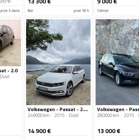
00
€
13 300
€
9 000
€
prije 3 dana
Bar
prije 18 h
Cetinje
at - 2.0
Dizel
Volkswagen - Passat - 2.0 140kw 4motion
249000 km
2015
Dizel
280000 km
2015
14 900
€
13 000
€