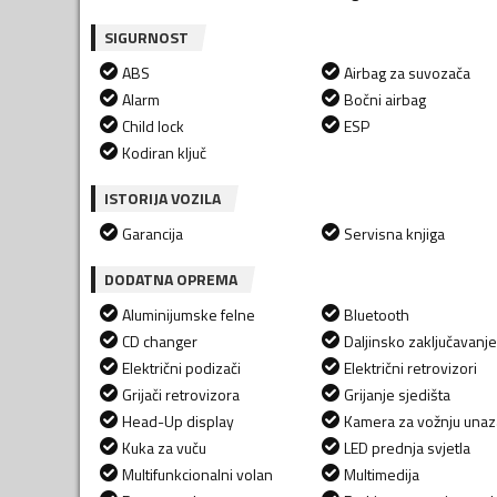
SIGURNOST
ABS
Airbag za suvozača
Alarm
Bočni airbag
Child lock
ESP
Kodiran ključ
ISTORIJA VOZILA
Garancija
Servisna knjiga
DODATNA OPREMA
Aluminijumske felne
Bluetooth
CD changer
Daljinsko zaključavanje
Električni podizači
Električni retrovizori
Grijači retrovizora
Grijanje sjedišta
Head-Up display
Kamera za vožnju una
Kuka za vuču
LED prednja svjetla
Multifunkcionalni volan
Multimedija