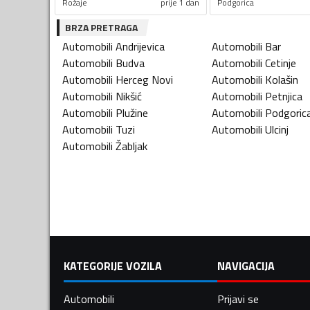
Rožaje
prije 1 dan
Podgorica
BRZA PRETRAGA
Automobili
Andrijevica
Automobili
Bar
Automobili
Budva
Automobili
Cetinje
Automobili
Herceg Novi
Automobili
Kolašin
Automobili
Nikšić
Automobili
Petnjica
Automobili
Plužine
Automobili
Podgoric
Automobili
Tuzi
Automobili
Ulcinj
Automobili
Žabljak
KATEGORIJE VOZILA
NAVIGACIJA
Automobili
Prijavi se