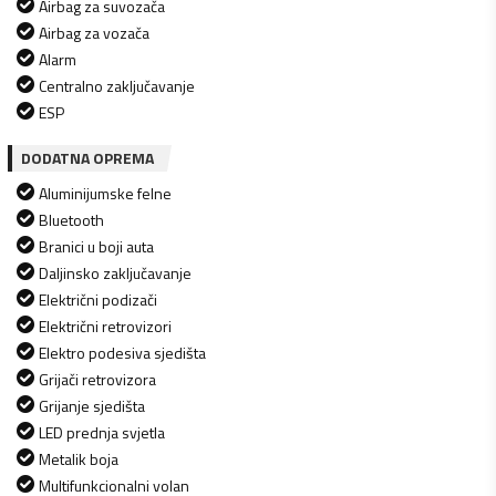
Airbag za suvozača
Airbag za vozača
Alarm
Centralno zaključavanje
ESP
DODATNA OPREMA
Aluminijumske felne
Bluetooth
Branici u boji auta
Daljinsko zaključavanje
Električni podizači
Električni retrovizori
Elektro podesiva sjedišta
Grijači retrovizora
Grijanje sjedišta
LED prednja svjetla
Metalik boja
Multifunkcionalni volan