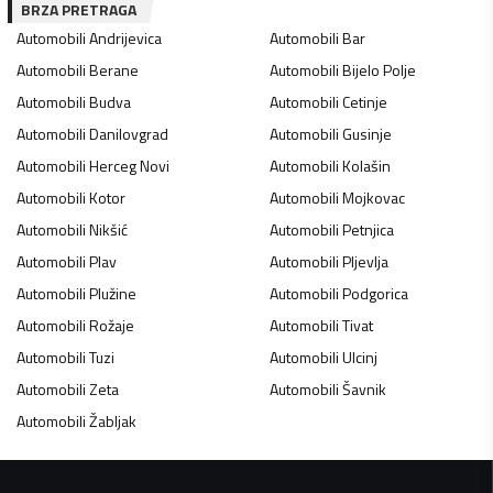
BRZA PRETRAGA
Automobili
Andrijevica
Automobili
Bar
Automobili
Berane
Automobili
Bijelo Polje
Automobili
Budva
Automobili
Cetinje
Automobili
Danilovgrad
Automobili
Gusinje
Automobili
Herceg Novi
Automobili
Kolašin
Automobili
Kotor
Automobili
Mojkovac
Automobili
Nikšić
Automobili
Petnjica
Automobili
Plav
Automobili
Pljevlja
Automobili
Plužine
Automobili
Podgorica
Automobili
Rožaje
Automobili
Tivat
Automobili
Tuzi
Automobili
Ulcinj
Automobili
Zeta
Automobili
Šavnik
Automobili
Žabljak