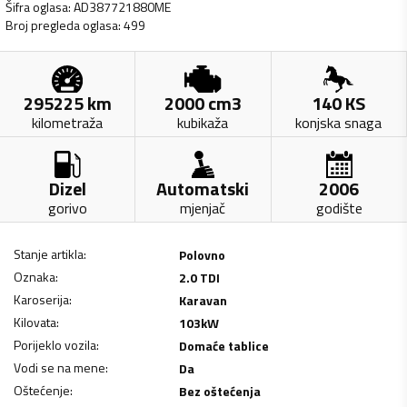
Šifra oglasa
:
AD387721880ME
Broj pregleda oglasa
:
499
295225
km
2000
cm3
140
KS
kilometraža
kubikaža
konjska snaga
Dizel
Automatski
2006
gorivo
mjenjač
godište
Stanje artikla
:
Polovno
Oznaka
:
2.0 TDI
Karoserija
:
Karavan
Kilovata
:
103
kW
Porijeklo vozila
:
Domaće tablice
Vodi se na mene
:
Da
Oštećenje
:
Bez oštećenja