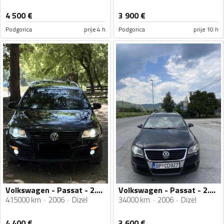
4 500
€
3 900
€
Podgorica
prije 4 h
Podgorica
prije 10 h
Volkswagen - Passat - 2.0 16v
Volkswagen - Passat - 2.0 103
415000 km
2006
Dizel
34000 km
2006
Dizel
4 400
€
3 600
€