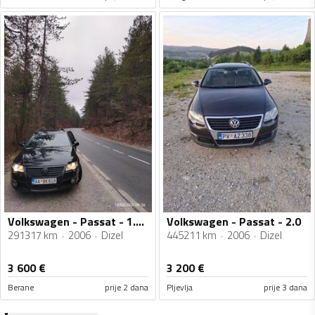
Volkswagen - Passat - 1.9 TDI
Volkswagen - Passat - 2.0
291317 km
2006
Dizel
445211 km
2006
Dizel
3 600
€
3 200
€
Berane
prije 2 dana
Pljevlja
prije 3 dana