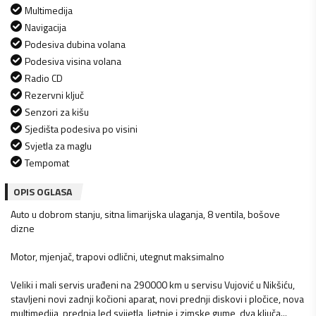
Multimedija
Navigacija
Podesiva dubina volana
Podesiva visina volana
Radio CD
Rezervni ključ
Senzori za kišu
Sjedišta podesiva po visini
Svjetla za maglu
Tempomat
OPIS OGLASA
Auto u dobrom stanju, sitna limarijska ulaganja, 8 ventila, bošove
dizne
Motor, mjenjač, trapovi odlični, utegnut maksimalno
Veliki i mali servis urađeni na 290000 km u servisu Vujović u Nikšiću,
stavljeni novi zadnji kočioni aparat, novi prednji diskovi i pločice, nova
multimedija, prednja led svijetla, ljetnje i zimske gume, dva ključa...