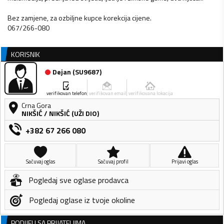
Bez zamjene, za ozbiljne kupce korekcija cijene.
KORISNIK
Dejan
(
SU9687
)
verifikovan telefon
verifikovan email
verifikovana lokacija
Crna Gora
NIKŠIĆ
/
NIKŠIĆ (UŽI DIO)
+382 67 266 080
Sačuvaj oglas
Sačuvaj profil
Prijavi oglas
Pogledaj sve oglase prodavca
Pogledaj oglase iz tvoje okoline
PODIJELI SA PRIJATELJIMA