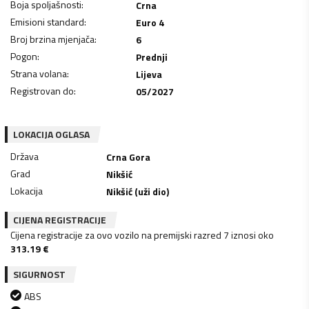
Boja spoljašnosti
:
Crna
Emisioni standard
:
Euro 4
Broj brzina mjenjača
:
6
Pogon
:
Prednji
Strana volana
:
Lijeva
Registrovan do
:
05/2027
LOKACIJA OGLASA
Država
Crna Gora
Grad
Nikšić
Lokacija
Nikšić (uži dio)
CIJENA REGISTRACIJE
Cijena registracije za ovo vozilo na premijski razred 7 iznosi oko
313.19
€
SIGURNOST
ABS