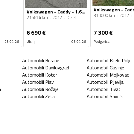
Volkswagen - Cadd
Volkswagen - Caddy - 1.6tdi
310000 km
2012
216674 km
2012
Dizel
6 690
€
7 300
€
23.04.26
Ulcinj
05.04.26
Podgorica
Automobili
Berane
Automobili
Bijelo Polje
Automobili
Danilovgrad
Automobili
Gusinje
Automobili
Kotor
Automobili
Mojkovac
Automobili
Plav
Automobili
Pljevlja
a
Automobili
Rožaje
Automobili
Tivat
Automobili
Zeta
Automobili
Šavnik