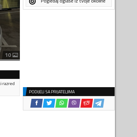
Pogledaj oglase iz tvoje okoline
10
ki razred
PODIJELI SA PRIJATELJIMA