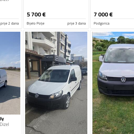
5 700
€
7 000
€
prije 2 dana
Bijelo Polje
prije 3 dana
Podgorica
dy
Dizel