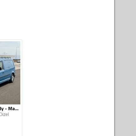
Volkswagen - Caddy - Maxi 1.6TDI
Dizel