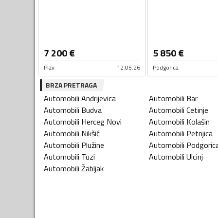
7 200
€
5 850
€
Plav
12.05.26
Podgorica
BRZA PRETRAGA
Automobili
Andrijevica
Automobili
Bar
Automobili
Budva
Automobili
Cetinje
Automobili
Herceg Novi
Automobili
Kolašin
Automobili
Nikšić
Automobili
Petnjica
Automobili
Plužine
Automobili
Podgoric
Automobili
Tuzi
Automobili
Ulcinj
Automobili
Žabljak