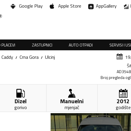
Google Play
Apple Store
AppGallery
 PLACEVI
ZASTUPNICI
AUTO OTPADI
SERVISI I U
Caddy
Crna Gora
Ulcinj
19
Ši
AD354
Broj pregleda og
Dizel
Manuelni
2012
gorivo
mjenjač
godište