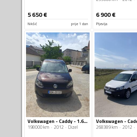
5 650
€
6 900
€
Nikšić
prije 1 dan
Pljevlja
Volkswagen - Caddy - 1.6 TDI
Volkswagen - Cad
198000 km
2012
Dizel
268389 km
2012