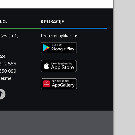
.O.
APLIKACIJE
ševića 1,
Preuzmi aplikaciju
:
448
 312 555
 550 099
ler.me