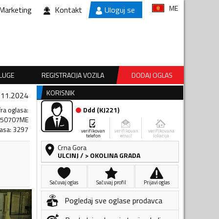
ME
Marketing
Kontakt
Uloguj se
SLUGE
REGISTRACIJA VOZILA
DODAJ OGLAS
KORISNIK
.11.2024
fra oglasa
:
Ddd
(
KJ221
)
850707ME
lasa
:
3297
verifikovan
verifikovan
verifikovana
telefon
email
lokacija
Crna Gora
ULCINJ
/
> OKOLINA GRADA
Sačuvaj oglas
Sačuvaj profil
Prijavi oglas
Pogledaj sve oglase prodavca