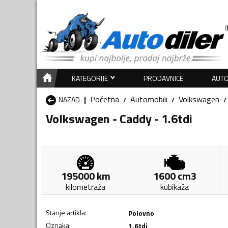
KATEGORIJE
PRODAVNICE
AUTO
Početna
Automobili
Volkswagen
NAZAD
Volkswagen - Caddy - 1.6tdi
195000
km
1600
cm3
kilometraža
kubikaža
Stanje artikla
:
Polovno
Oznaka
:
1.6tdi