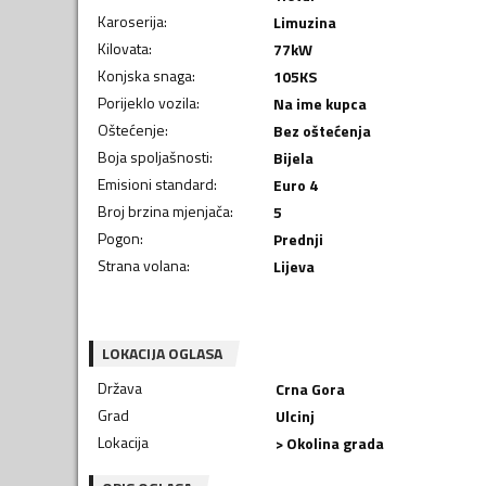
Karoserija
:
Limuzina
Kilovata
:
77
kW
Konjska snaga
:
105
KS
Porijeklo vozila
:
Na ime kupca
Oštećenje
:
Bez oštećenja
Boja spoljašnosti
:
Bijela
Emisioni standard
:
Euro 4
Broj brzina mjenjača
:
5
Pogon
:
Prednji
Strana volana
:
Lijeva
LOKACIJA OGLASA
Država
Crna Gora
Grad
Ulcinj
Lokacija
> Okolina grada