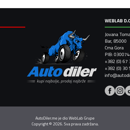
WEBLAB D.O
Jovana Toma
Bar, 85000
Crna Gora
PIB: 03007
+382 (0) 67
+382 (0) 30
info@autodi
AutoDiler.me je dio
WebLab Grupe
Copyright
©
2026. Sva prava zadržana.