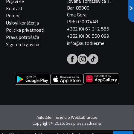
Jovana Tomaševića 1,
Prijavi se
Bar, 85000
Kontakt
Crna Gora
Pomoć
PIB: 03007448
Uslovi korišćenja
+382 (0) 67 312 555
Politika privatnosti
+382 (0) 30 550 099
Prava potrošača
info@autodiler.me
Sigurna trgovina
AutoDiler.me je dio
WebLab Grupe
Copyright
©
2026. Sva prava zadržana.