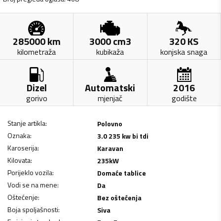
285000
km
3000
cm3
320
KS
kilometraža
kubikaža
konjska snaga
Dizel
Automatski
2016
gorivo
mjenjač
godište
Stanje artikla
:
Polovno
Oznaka
:
3.0 235 kw bi tdi
Karoserija
:
Karavan
Kilovata
:
235
kW
Porijeklo vozila
:
Domaće tablice
Vodi se na mene
:
Da
Oštećenje
:
Bez oštećenja
Boja spoljašnosti
:
Siva