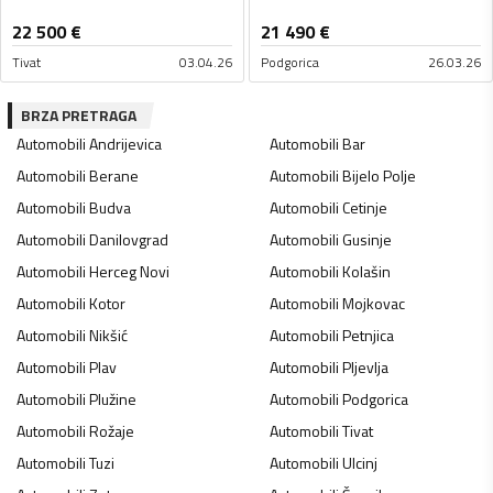
22 500
€
21 490
€
Tivat
03.04.26
Podgorica
26.03.26
BRZA PRETRAGA
Automobili
Andrijevica
Automobili
Bar
Automobili
Berane
Automobili
Bijelo Polje
Automobili
Budva
Automobili
Cetinje
Automobili
Danilovgrad
Automobili
Gusinje
Automobili
Herceg Novi
Automobili
Kolašin
Automobili
Kotor
Automobili
Mojkovac
Automobili
Nikšić
Automobili
Petnjica
Automobili
Plav
Automobili
Pljevlja
Automobili
Plužine
Automobili
Podgorica
Automobili
Rožaje
Automobili
Tivat
Automobili
Tuzi
Automobili
Ulcinj