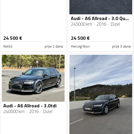
Audi - A6 Allroad - 3.0 Quatro
245000 km
2016
Dizel
24 500
€
24 500
€
Nikšić
prije 2 dana
Herceg Novi
prije 3 dana
Audi - A6 Allroad - 3.0tdi
240000 km
2016
Dizel