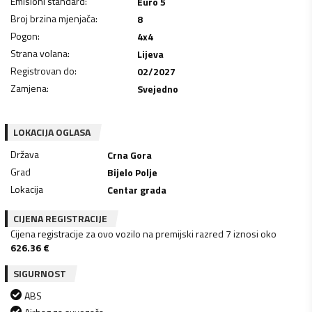
Emisioni standard
:
Euro 5
Broj brzina mjenjača
:
8
Pogon
:
4x4
Strana volana
:
Lijeva
Registrovan do
:
02/2027
Zamjena
:
Svejedno
LOKACIJA OGLASA
Država
Crna Gora
Grad
Bijelo Polje
Lokacija
Centar grada
CIJENA REGISTRACIJE
Cijena registracije za ovo vozilo na premijski razred 7 iznosi oko
626.36
€
SIGURNOST
ABS