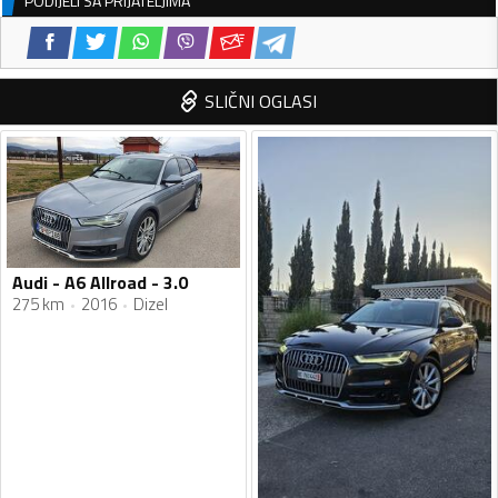
PODIJELI SA PRIJATELJIMA
SLIČNI OGLASI
Audi - A6 Allroad - 3.0
275 km
2016
Dizel