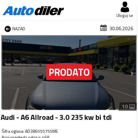
Uloguj se
30.06.2026
NAZAD
1 od 10
10
Audi - A6 Allroad - 3.0 235 kw bi tdi
Šifra oglasa
:
AD386555755ME
Broj pregleda oglasa
:
468