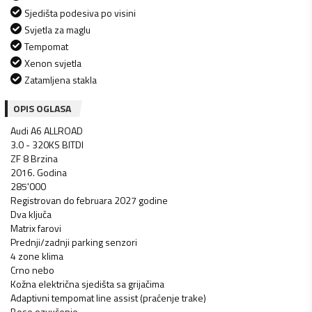
Sjedišta podesiva po visini
Svjetla za maglu
Tempomat
Xenon svjetla
Zatamljena stakla
OPIS OGLASA
Audi A6 ALLROAD
3.0 - 320KS BITDI
ZF 8 Brzina
2016. Godina
285'000
Registrovan do februara 2027 godine
Dva ključa
Matrix farovi
Prednji/zadnji parking senzori
4 zone klima
Crno nebo
Kožna električna sjedišta sa grijačima
Adaptivni tempomat line assist (praćenje trake)
Bose ozvučenje