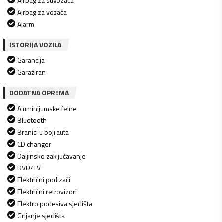
Airbag za suvozača
Airbag za vozača
Alarm
ISTORIJA VOZILA
Garancija
Garažiran
DODATNA OPREMA
Aluminijumske felne
Bluetooth
Branici u boji auta
CD changer
Daljinsko zaključavanje
DVD/TV
Električni podizači
Električni retrovizori
Elektro podesiva sjedišta
Grijanje sjedišta