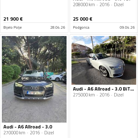
208000 km
2016
Dizel
21 900
€
25 000
€
Bijelo Polje
28.04.26
Podgorica
09.04.26
Audi - A6 Allroad - 3.0 BiTDI quattro
275000 km
2016
Dizel
Audi - A6 Allroad - 3.0
270000 km
2016
Dizel