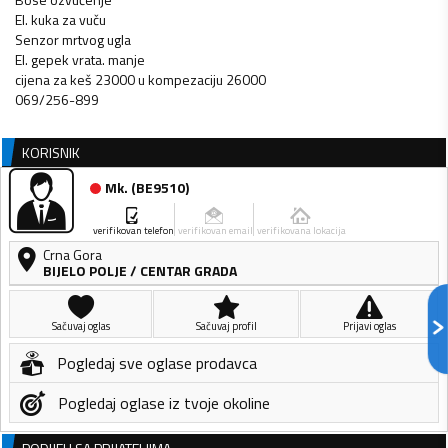
El. kuka za vuču
Senzor mrtvog ugla
El. gepek vrata. manje
cijena za keš 23000 u kompezaciju 26000
069/256-899
KORISNIK
Mk.
(
BE9510
)
verifikovan telefon
verifikovan email
verifikovana lokacija
Crna Gora
BIJELO POLJE
/
CENTAR GRADA
Sačuvaj oglas
Sačuvaj profil
Prijavi oglas
Pogledaj sve oglase prodavca
Pogledaj oglase iz tvoje okoline