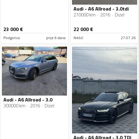
Audi - A6 Allroad - 3.0tdi
270000 km
2016
Dizel
23 000
€
22 000
€
Podgorica
prije 6 dana
Nikšić
27.07.26
Audi - A6 Allroad - 3.0
300000 km
2016
Dizel
Audi - A6 Allroad - 3.0 TDI