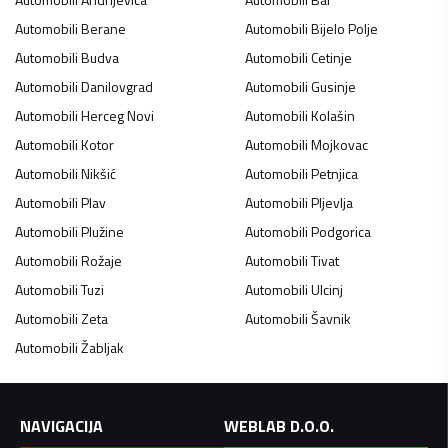
Automobili
Berane
Automobili
Bijelo Polje
Automobili
Budva
Automobili
Cetinje
Automobili
Danilovgrad
Automobili
Gusinje
Automobili
Herceg Novi
Automobili
Kolašin
Automobili
Kotor
Automobili
Mojkovac
Automobili
Nikšić
Automobili
Petnjica
Automobili
Plav
Automobili
Pljevlja
Automobili
Plužine
Automobili
Podgorica
Automobili
Rožaje
Automobili
Tivat
Automobili
Tuzi
Automobili
Ulcinj
Automobili
Zeta
Automobili
Šavnik
Automobili
Žabljak
NAVIGACIJA
WEBLAB D.O.O.