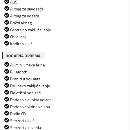
ABS
Airbag za suvozača
Airbag za vozača
Bočni airbag
Centralno zaključavanje
Child lock
Kodiran ključ
DODATNA OPREMA
Aluminijumske felne
Bluetooth
Branici u boji auta
Daljinsko zaključavanje
Električni podizači
Podesiva dubina volana
Podesiva visina volana
Radio CD
Senzori za kišu
Senzori za svjetla