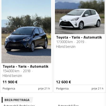
Toyota - Yaris - Automatik
173000 km
2019
Hibrid benzin
Toyota - Yaris - Automatik
154000 km
2018
Hibrid benzin
11 900
€
12 600
€
Podgorica
prije 21 h
Podgorica
prije 21 h
BRZA PRETRAGA
Automobili
Andrijevica
Automobili
Bar