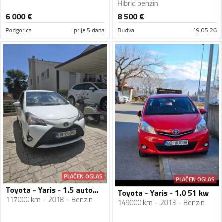
Hibrid benzin
6 000
€
8 500
€
Podgorica
prije 5 dana
Budva
19.05.26
PLAĆEN OGLAS
PLAĆEN OGLAS
Toyota - Yaris - 1.5 automatik
Toyota - Yaris - 1.0 51 kw
117000 km
2018
Benzin
149000 km
2013
Benzin