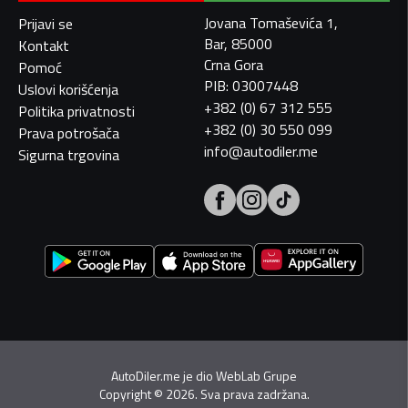
Jovana Tomaševića 1,
Prijavi se
Bar, 85000
Kontakt
Crna Gora
Pomoć
PIB: 03007448
Uslovi korišćenja
+382 (0) 67 312 555
Politika privatnosti
+382 (0) 30 550 099
Prava potrošača
info@autodiler.me
Sigurna trgovina
AutoDiler.me je dio
WebLab Grupe
Copyright
©
2026. Sva prava zadržana.