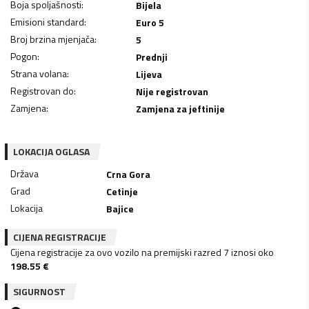
Boja spoljašnosti
:
Bijela
Emisioni standard
:
Euro 5
Broj brzina mjenjača
:
5
Pogon
:
Prednji
Strana volana
:
Lijeva
Registrovan do
:
Nije registrovan
Zamjena
:
Zamjena za jeftinije
LOKACIJA OGLASA
Država
Crna Gora
Grad
Cetinje
Lokacija
Bajice
CIJENA REGISTRACIJE
Cijena registracije za ovo vozilo na premijski razred 7 iznosi oko
198.55
€
SIGURNOST