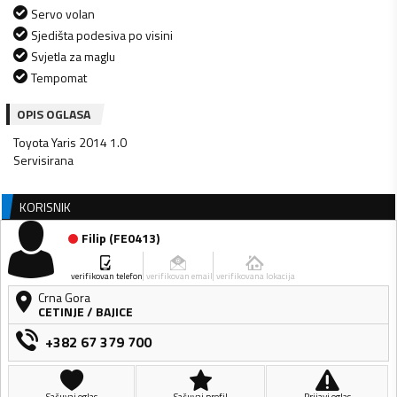
Servo volan
Sjedišta podesiva po visini
Svjetla za maglu
Tempomat
OPIS OGLASA
Toyota Yaris 2014 1.0
Servisirana
KORISNIK
Filip
(
FE0413
)
verifikovan telefon
verifikovan email
verifikovana lokacija
Crna Gora
CETINJE
/
BAJICE
+382 67 379 700
Sačuvaj oglas
Sačuvaj profil
Prijavi oglas