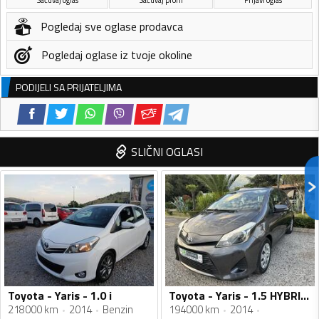
Pogledaj sve oglase prodavca
Pogledaj oglase iz tvoje okoline
PODIJELI SA PRIJATELJIMA
SLIČNI OGLASI
Toyota - Yaris - 1.0 i
Toyota - Yaris - 1.5 HYBRID BENZIN
218000 km
2014
Benzin
194000 km
2014