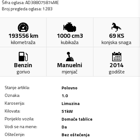
Šifra oglasa
:
AD388075874ME
Broj pregleda oglasa
:
1283
193556
km
1000
cm3
69
KS
kilometraža
kubikaža
konjska snaga
Benzin
Manuelni
2014
gorivo
mjenjač
godište
Stanje artikla
:
Polovno
Oznaka
:
1.0
Karoserija
:
Limuzina
Kilovata
:
51
kW
Porijeklo vozila
:
Domaće tablice
Vodi se na mene
:
Da
Oštećenje
:
Bez oštećenja