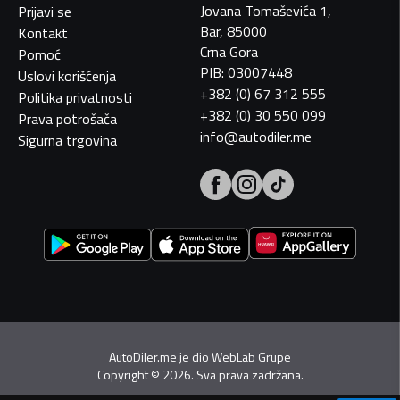
Jovana Tomaševića 1,
Prijavi se
Bar, 85000
Kontakt
Crna Gora
Pomoć
PIB: 03007448
Uslovi korišćenja
+382 (0) 67 312 555
Politika privatnosti
+382 (0) 30 550 099
Prava potrošača
info@autodiler.me
Sigurna trgovina
AutoDiler.me je dio
WebLab Grupe
Copyright
©
2026. Sva prava zadržana.