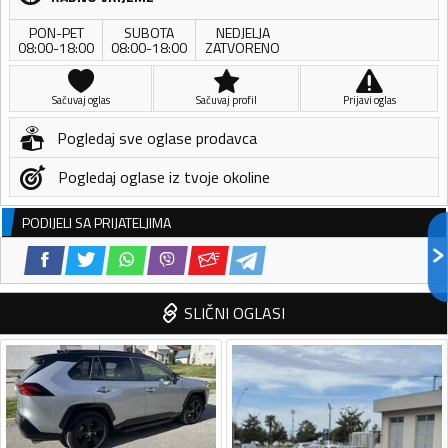
PON-PET
SUBOTA
NEDJELJA
08:00-18:00
08:00-18:00
ZATVORENO
Sačuvaj oglas
Sačuvaj profil
Prijavi oglas
Pogledaj sve oglase prodavca
Pogledaj oglase iz tvoje okoline
PODIJELI SA PRIJATELJIMA
SLIČNI OGLASI