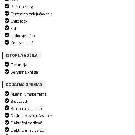
Bočni airbag
Centralno zaključavanje
Child lock
ESP
Isofix sjedišta
Kodiran ključ
ISTORIJA VOZILA
Garancija
Servisna knjiga
DODATNA OPREMA
Aluminijumske felne
Bluetooth
Branici u boji auta
Daljinsko zaključavanje
Električni podizači
Električni retrovizori