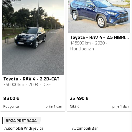
Toyota - RAV 4 - 2.5 HIBRID DYNAMIC BUSINESS 218 HP
145900 km
2020
Hibrid benzin
Toyota - RAV 4 - 2.2D-CAT
350000 km
2008
Dizel
8 300
€
25 490
€
Podgorica
prije 1 dan
Nikšić
prije 1 dan
BRZA PRETRAGA
Automobili
Andrijevica
Automobili
Bar