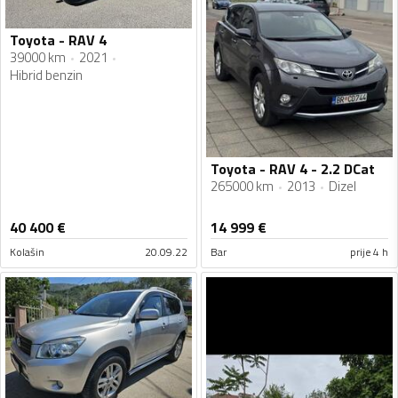
Toyota - RAV 4
39000 km
2021
Hibrid benzin
Toyota - RAV 4 - 2.2 DCat
265000 km
2013
Dizel
40 400
€
14 999
€
Kolašin
20.09.22
Bar
prije 4 h