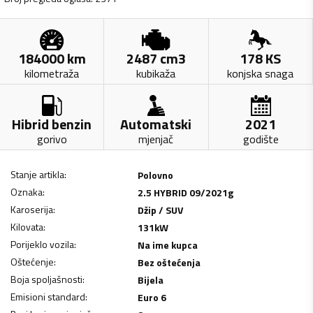
184000
km
2487
cm3
178
KS
kilometraža
kubikaža
konjska snaga
Hibrid benzin
Automatski
2021
gorivo
mjenjač
godište
Stanje artikla
:
Polovno
Oznaka
:
2.5 HYBRID 09/2021g
Karoserija
:
Džip / SUV
Kilovata
:
131
kW
Porijeklo vozila
:
Na ime kupca
Oštećenje
:
Bez oštećenja
Boja spoljašnosti
:
Bijela
Emisioni standard
:
Euro 6