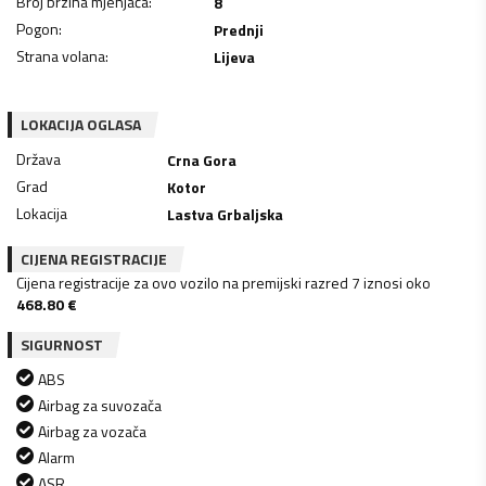
Broj brzina mjenjača
:
8
Pogon
:
Prednji
Strana volana
:
Lijeva
LOKACIJA OGLASA
Država
Crna Gora
Grad
Kotor
Lokacija
Lastva Grbaljska
CIJENA REGISTRACIJE
Cijena registracije za ovo vozilo na premijski razred 7 iznosi oko
468.80
€
SIGURNOST
ABS
Airbag za suvozača
Airbag za vozača
Alarm
ASR