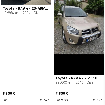
Toyota - RAV 4 - 2D-4DM/16
197864 km
2007
Dizel
Toyota - RAV 4 - 2.2 110 kw
226000 km
2010
Dizel
8 500
€
7 800
€
Bar
prije 4 h
Podgorica
prije 5 h