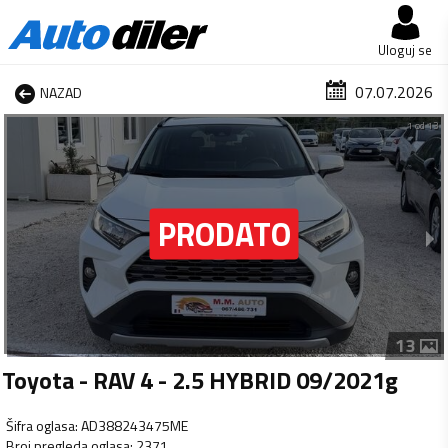
Uloguj se
07.07.2026
NAZAD
1 od 13
13
Toyota - RAV 4 - 2.5 HYBRID 09/2021g
Šifra oglasa
:
AD388243475ME
Broj pregleda oglasa
:
2371