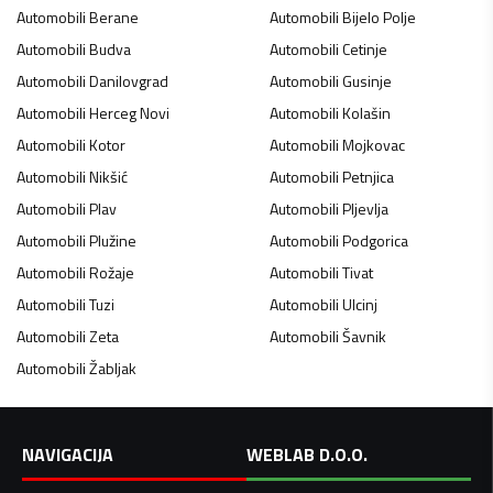
Automobili
Berane
Automobili
Bijelo Polje
Automobili
Budva
Automobili
Cetinje
Automobili
Danilovgrad
Automobili
Gusinje
Automobili
Herceg Novi
Automobili
Kolašin
Automobili
Kotor
Automobili
Mojkovac
Automobili
Nikšić
Automobili
Petnjica
Automobili
Plav
Automobili
Pljevlja
Automobili
Plužine
Automobili
Podgorica
Automobili
Rožaje
Automobili
Tivat
Automobili
Tuzi
Automobili
Ulcinj
Automobili
Zeta
Automobili
Šavnik
Automobili
Žabljak
NAVIGACIJA
WEBLAB D.O.O.