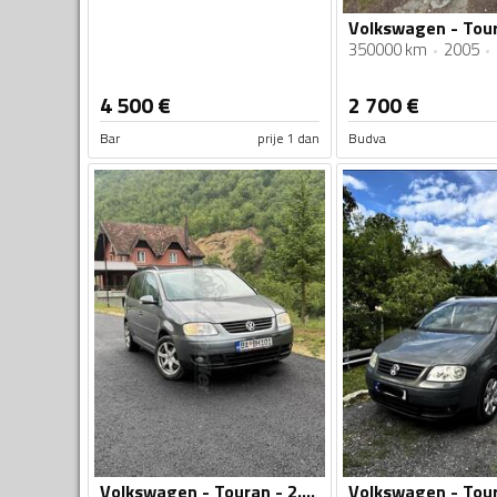
350000 km
2005
4 500
€
2 700
€
Bar
prije 1 dan
Budva
Volkswagen - Touran - 2.0 TDI