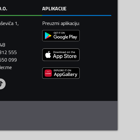
.O.
APLIKACIJE
ševića 1,
Preuzmi aplikaciju
:
448
 312 555
 550 099
ler.me