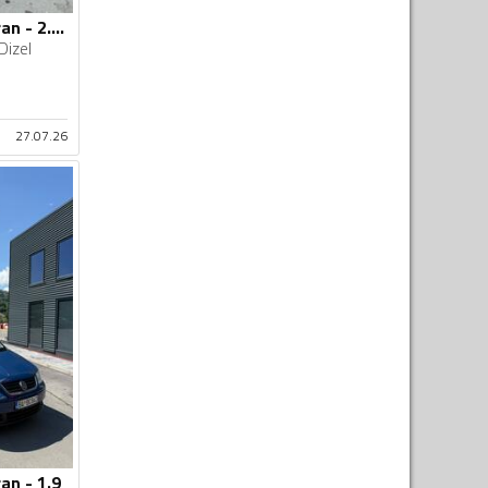
Volkswagen - Touran - 2.0tdi
Dizel
27.07.26
an - 1.9