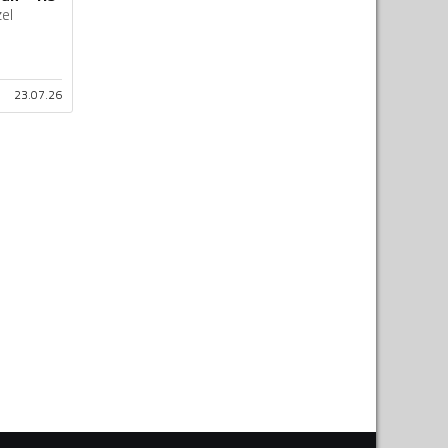
zel
23.07.26