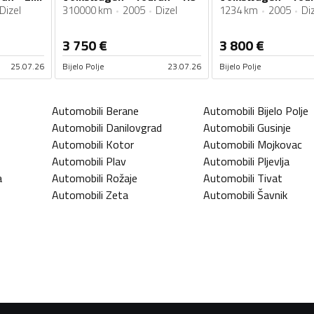
Dizel
310000 km
2005
Dizel
1234 km
2005
Di
3 750
€
3 800
€
25.07.26
Bijelo Polje
23.07.26
Bijelo Polje
Automobili
Berane
Automobili
Bijelo Polje
Automobili
Danilovgrad
Automobili
Gusinje
Automobili
Kotor
Automobili
Mojkovac
Automobili
Plav
Automobili
Pljevlja
a
Automobili
Rožaje
Automobili
Tivat
Automobili
Zeta
Automobili
Šavnik