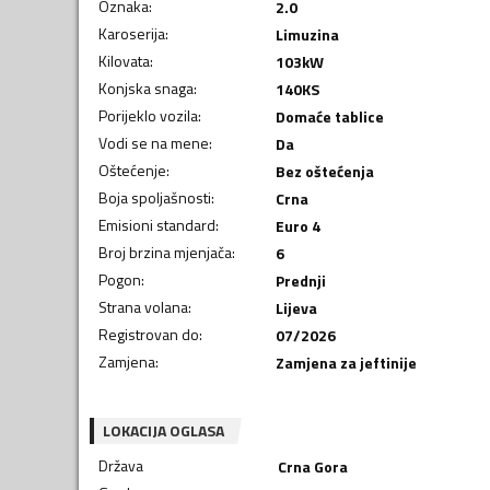
Oznaka
:
2.0
Karoserija
:
Limuzina
Kilovata
:
103
kW
Konjska snaga
:
140
KS
Porijeklo vozila
:
Domaće tablice
Vodi se na mene
:
Da
Oštećenje
:
Bez oštećenja
Boja spoljašnosti
:
Crna
Emisioni standard
:
Euro 4
Broj brzina mjenjača
:
6
Pogon
:
Prednji
Strana volana
:
Lijeva
Registrovan do
:
07/2026
Zamjena
:
Zamjena za jeftinije
LOKACIJA OGLASA
Država
Crna Gora