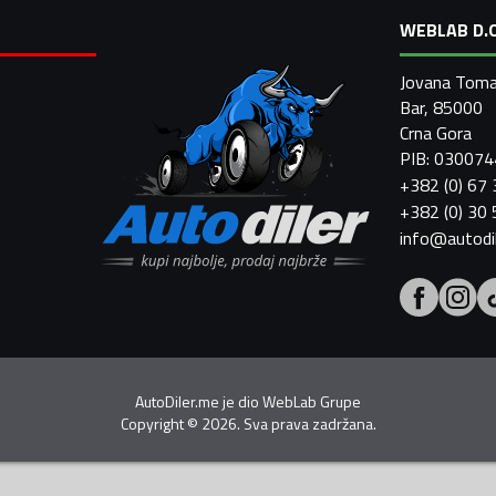
WEBLAB D.O
Jovana Toma
Bar, 85000
Crna Gora
PIB: 03007
+382 (0) 67
+382 (0) 30
info@autodi
AutoDiler.me je dio
WebLab Grupe
Copyright
©
2026. Sva prava zadržana.