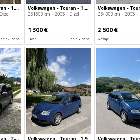
Volkswagen - Touran - 1.9 TDI
Volkswagen - Touran - 1.9 TDI
Dizel
251600 km
2005
Dizel
264000 km
2005
1 300
€
2 500
€
prije 4 dana
Tivat
prije 7 dana
Rožaje
Volkswagen - Touran - 2.0tdi 103kw
Volkswagen - Touran - 1.9
Volkswagen - Tour