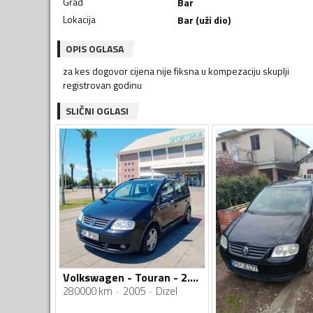
Grad
Bar
Lokacija
Bar (uži dio)
OPIS OGLASA
za kes dogovor cijena nije fiksna u kompezaciju skuplji
registrovan godinu
SLIČNI OGLASI
Volkswagen - Touran - 2.0TDI
280000 km
2005
Dizel