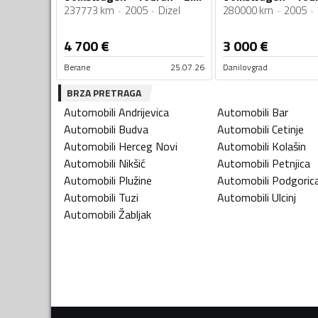
237773 km
2005
Dizel
280000 km
2005
4 700
€
3 000
€
Berane
25.07.26
Danilovgrad
BRZA PRETRAGA
Automobili
Andrijevica
Automobili
Bar
Automobili
Budva
Automobili
Cetinje
Automobili
Herceg Novi
Automobili
Kolašin
Automobili
Nikšić
Automobili
Petnjica
Automobili
Plužine
Automobili
Podgoric
Automobili
Tuzi
Automobili
Ulcinj
Automobili
Žabljak