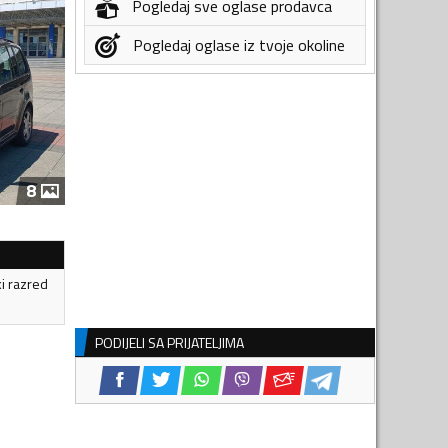
Pogledaj sve oglase prodavca
Pogledaj oglase iz tvoje okoline
8
ki razred
PODIJELI SA PRIJATELJIMA