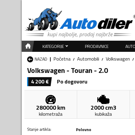
KATEGORIJE
PRODAVNICE
AUTO
Početna
Automobili
Volkswagen
NAZAD
Volkswagen - Touran - 2.0
4 200
€
Po dogovoru
280000
km
2000
cm3
kilometraža
kubikaža
Stanje artikla
:
Polovno