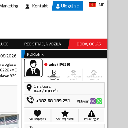
ME
Marketing
Kontakt
Uloguj se
SLUGE
REGISTRACIJA VOZILA
DODAJ OGLAS
KORISNIK
.08.2026
fra oglasa
:
adis
(
IP659
)
162287ME
glasa
:
929
verifikovan
verifikovan
verifikovana
telefon
email
lokacija
Crna Gora
BAR
/
BJELIŠI
+382 68 189 251
Aktivan
Sačuvaj oglas
Sačuvaj profil
Prijavi oglas