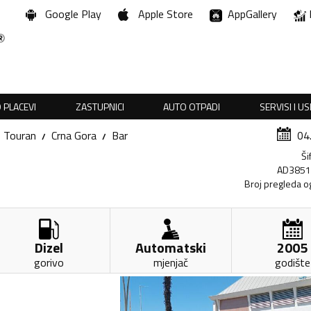
Google Play
Apple Store
AppGallery
 PLACEVI
ZASTUPNICI
AUTO OTPADI
SERVISI I U
Touran
Crna Gora
Bar
04
Ši
AD385
Broj pregleda o
Dizel
Automatski
2005
gorivo
mjenjač
godište