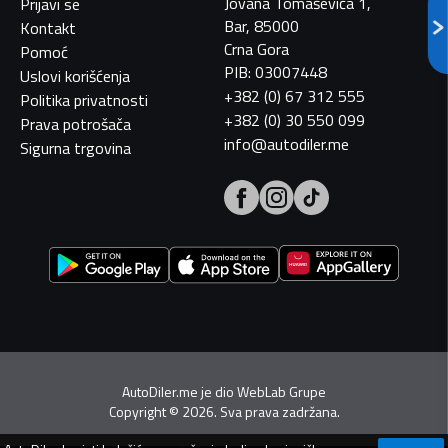
Jovana Tomaševića 1,
Prijavi se
Bar, 85000
Kontakt
Crna Gora
Pomoć
PIB: 03007448
Uslovi korišćenja
+382 (0) 67 312 555
Politika privatnosti
+382 (0) 30 550 099
Prava potrošača
info@autodiler.me
Sigurna trgovina
AutoDiler.me je dio
WebLab Grupe
Copyright
©
2026. Sva prava zadržana.