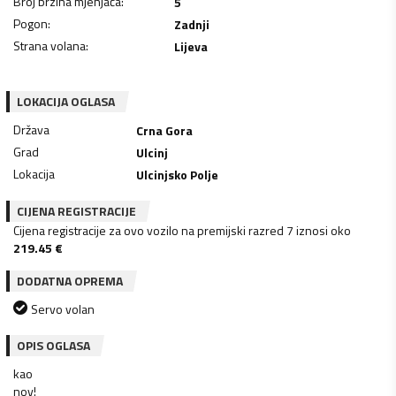
Broj brzina mjenjača
:
5
Pogon
:
Zadnji
Strana volana
:
Lijeva
LOKACIJA OGLASA
Država
Crna Gora
Grad
Ulcinj
Lokacija
Ulcinjsko Polje
CIJENA REGISTRACIJE
Cijena registracije za ovo vozilo na premijski razred 7 iznosi oko
219.45
€
DODATNA OPREMA
Servo volan
OPIS OGLASA
kao
nov!