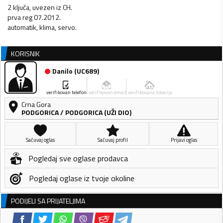
2 ključa, uvezen iz CH.
prva reg 07.2012.
automatik, klima, servo.
KORISNIK
Danilo
(
UC689
)
verifikovan telefon
verifikovan email
verifikovana lokacija
Crna Gora
PODGORICA
/
PODGORICA (UŽI DIO)
Sačuvaj oglas
Sačuvaj profil
Prijavi oglas
Pogledaj sve oglase prodavca
Pogledaj oglase iz tvoje okoline
PODIJELI SA PRIJATELJIMA