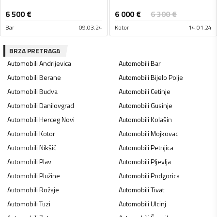
6 000
€
6 500
€
6 300
€
Bar
09.03.24
Kotor
14.01.24
BRZA PRETRAGA
Automobili
Andrijevica
Automobili
Bar
Automobili
Berane
Automobili
Bijelo Polje
Automobili
Budva
Automobili
Cetinje
Automobili
Danilovgrad
Automobili
Gusinje
Automobili
Herceg Novi
Automobili
Kolašin
Automobili
Kotor
Automobili
Mojkovac
Automobili
Nikšić
Automobili
Petnjica
Automobili
Plav
Automobili
Pljevlja
Automobili
Plužine
Automobili
Podgorica
Automobili
Rožaje
Automobili
Tivat
Automobili
Tuzi
Automobili
Ulcinj