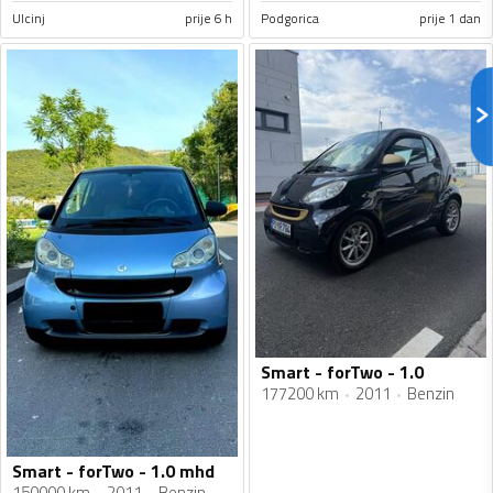
Ulcinj
prije 6 h
Podgorica
prije 1 dan
Smart - forTwo - 1.0
177200 km
2011
Benzin
Smart - forTwo - 1.0 mhd
150000 km
2011
Benzin