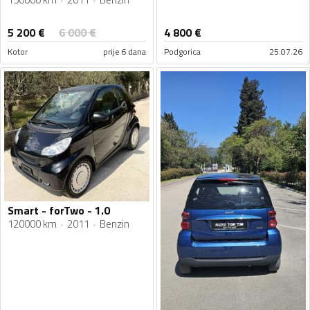
5 200
€
6 000
€
4 800
€
Kotor
prije 6 dana
Podgorica
25.07.26
Smart - forTwo - 1.0
120000 km
2011
Benzin