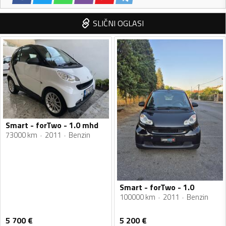
SLIČNI OGLASI
Smart - forTwo - 1.0 mhd
73000 km
2011
Benzin
Smart - forTwo - 1.0
100000 km
2011
Benzin
5 700
€
5 200
€