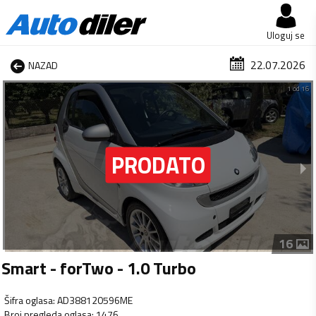
Uloguj se
22.07.2026
NAZAD
1 od 16
16
Smart - forTwo - 1.0 Turbo
Šifra oglasa
:
AD388120596ME
Broj pregleda oglasa
:
1476