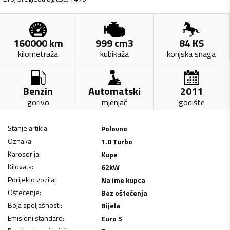
160000
km
999
cm3
84
KS
kilometraža
kubikaža
konjska snaga
Benzin
Automatski
2011
gorivo
mjenjač
godište
Stanje artikla
:
Polovno
Oznaka
:
1.0 Turbo
Karoserija
:
Kupe
Kilovata
:
62
kW
Porijeklo vozila
:
Na ime kupca
Oštećenje
:
Bez oštećenja
Boja spoljašnosti
:
Bijela
Emisioni standard
:
Euro 5