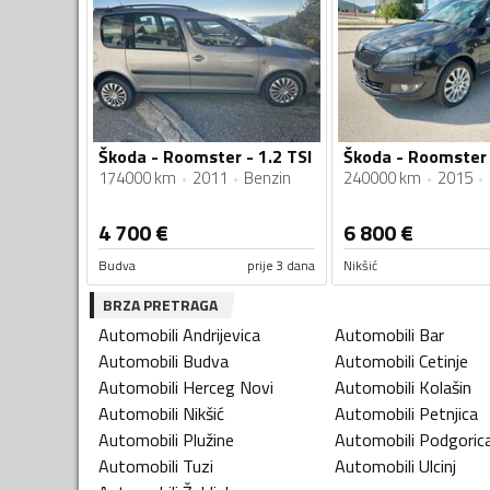
Škoda - Roomster - 1.2 TSI
Škoda - Roomster 
174000 km
2011
Benzin
240000 km
2015
4 700
€
6 800
€
Budva
prije 3 dana
Nikšić
BRZA PRETRAGA
Automobili
Andrijevica
Automobili
Bar
Automobili
Budva
Automobili
Cetinje
Automobili
Herceg Novi
Automobili
Kolašin
Automobili
Nikšić
Automobili
Petnjica
Automobili
Plužine
Automobili
Podgoric
Automobili
Tuzi
Automobili
Ulcinj