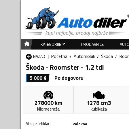
KATEGORIJE
PRODAVNICE
AUTO
Početna
Automobili
Škoda
Roo
NAZAD
Škoda - Roomster - 1.2 tdi
5 000
€
Po dogovoru
278000
km
1278
cm3
kilometraža
kubikaža
Stanje artikla
:
Polovno