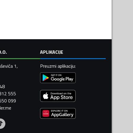
.O.
APLIKACIJE
ševića 1,
Preuzmi aplikaciju
:
448
 312 555
 550 099
ler.me