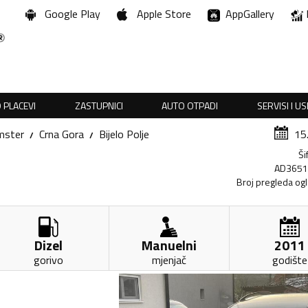
Google Play
Apple Store
AppGallery
 PLACEVI
ZASTUPNICI
AUTO OTPADI
SERVISI I U
mster
Crna Gora
Bijelo Polje
15
Ši
AD365
Broj pregleda og
Dizel
Manuelni
2011
gorivo
mjenjač
godište