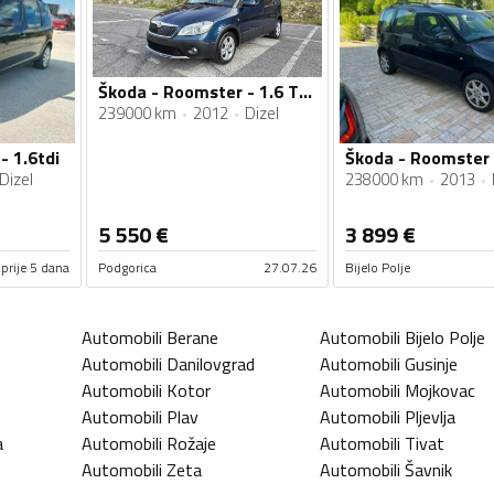
Škoda - Roomster - 1.6 TDI SCOUT
239000 km
2012
Dizel
- 1.6tdi
Škoda - Roomster -
Dizel
238000 km
2013
5 550
€
3 899
€
prije 5 dana
Podgorica
27.07.26
Bijelo Polje
Automobili
Berane
Automobili
Bijelo Polje
Automobili
Danilovgrad
Automobili
Gusinje
Automobili
Kotor
Automobili
Mojkovac
Automobili
Plav
Automobili
Pljevlja
a
Automobili
Rožaje
Automobili
Tivat
Automobili
Zeta
Automobili
Šavnik