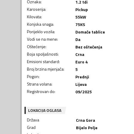
Oznaka
:
1.2 tdi
Karoserija
:
Pickup
Kilovata
:
55
kW
Konjska snaga
:
75
KS
Porijeklo vozila
:
Domaće tablice
Vodi se na mene
:
Da
Oštećenje
:
Bez oštećenja
Boja spoljašnosti
:
Crna
Emisioni standard
:
Euro 4
Broj brzina mjenjača
:
5
Pogon
:
Prednji
Strana volana
:
Lijeva
Registrovan do
:
09/2025
LOKACIJA OGLASA
Država
Crna Gora
Grad
Bijelo Polje