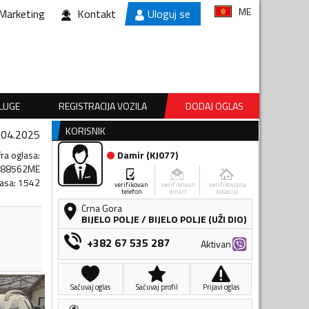
ME
Marketing
Kontakt
Uloguj se
SLUGE
REGISTRACIJA VOZILA
DODAJ OGLAS
KORISNIK
.04.2025
fra oglasa
:
Damir
(
KJ077
)
188562ME
lasa
:
1542
verifikovan
verifikovan
verifikovana
telefon
email
lokacija
Crna Gora
BIJELO POLJE
/
BIJELO POLJE (UŽI DIO)
+382 67 535 287
Aktivan
Sačuvaj oglas
Sačuvaj profil
Prijavi oglas