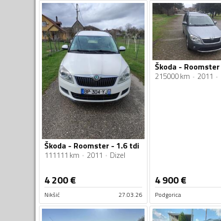
Škoda - Roomster -
215000 km
2011
Škoda - Roomster - 1.6 tdi
111111 km
2011
Dizel
4 200
€
4 900
€
Nikšić
27.03.26
Podgorica