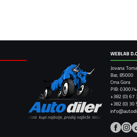
WEBLAB D.O
Jovana Toma
Bar, 85000
Crna Gora
PIB: 03007
+382 (0) 67
+382 (0) 30
info@autodi