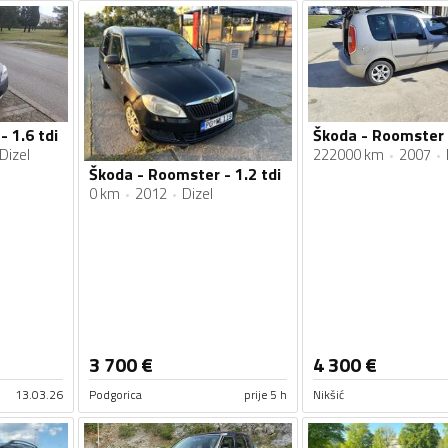
 1.6 tdi
Škoda - Roomster 
Dizel
222000 km
2007
Škoda - Roomster - 1.2 tdi
0 km
2012
Dizel
3 700
€
4 300
€
13.03.26
Podgorica
prije 5 h
Nikšić