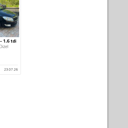
 1.6 tdi
Dizel
23.07.26