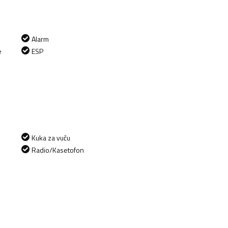
Alarm
e
ESP
Kuka za vuču
Radio/Kasetofon