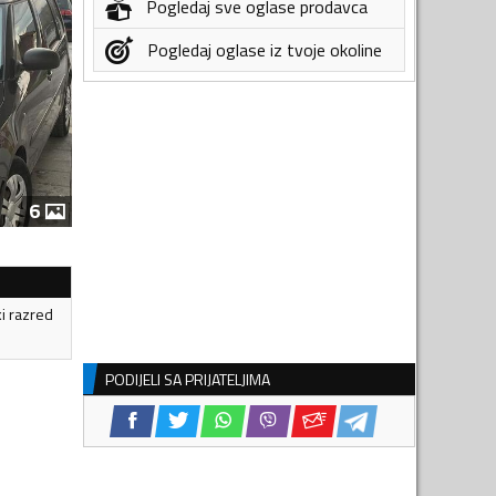
Pogledaj sve oglase prodavca
Pogledaj oglase iz tvoje okoline
6
ki razred
PODIJELI SA PRIJATELJIMA