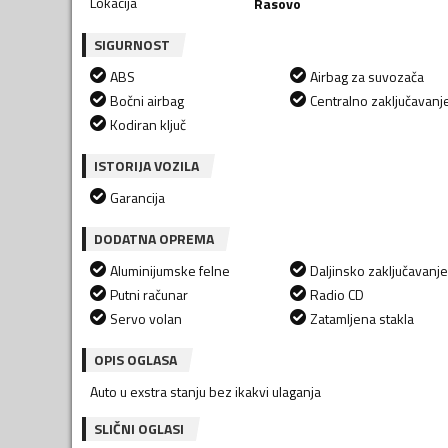
Lokacija
Rasovo
SIGURNOST
ABS
Airbag za suvozača
Bočni airbag
Centralno zaključavanj
Kodiran ključ
ISTORIJA VOZILA
Garancija
DODATNA OPREMA
Aluminijumske felne
Daljinsko zaključavanje
Putni računar
Radio CD
Servo volan
Zatamljena stakla
OPIS OGLASA
Auto u exstra stanju bez ikakvi ulaganja
SLIČNI OGLASI