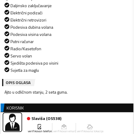
Daljinsko zaključavanje
Električni podizači
Električni retrovizori
Podesiva dubina volana
Podesiva visina volana
Putni računar
Radio/Kasetofon
Servo volan
Sjedišta podesiva po visini
Svjetla za maglu
OPIS OGLASA
Ajto u odličnom stanju, 2 seta guma.
KORISNIK
Slaviša
(
OS538
)
verifikovan telefon
verifikovan email
verifikovana lokacija