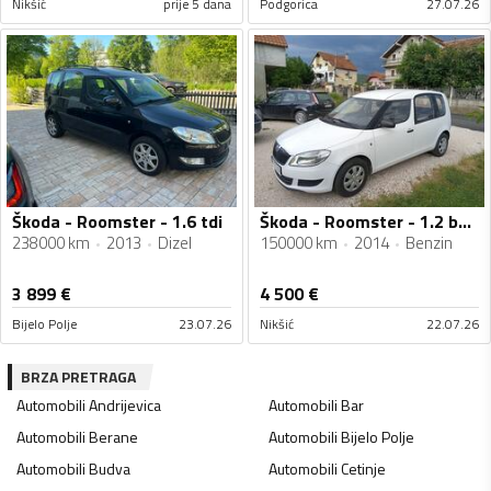
Nikšić
prije 5 dana
Podgorica
27.07.26
Škoda - Roomster - 1.6 tdi
Škoda - Roomster - 1.2 benzin
238000 km
2013
Dizel
150000 km
2014
Benzin
3 899
€
4 500
€
Bijelo Polje
23.07.26
Nikšić
22.07.26
BRZA PRETRAGA
Automobili
Andrijevica
Automobili
Bar
Automobili
Berane
Automobili
Bijelo Polje
Automobili
Budva
Automobili
Cetinje