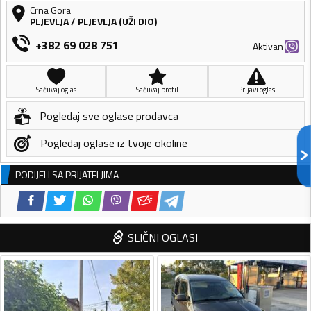
Crna Gora
PLJEVLJA
/
PLJEVLJA (UŽI DIO)
+382 69 028 751
Aktivan
Sačuvaj oglas
Sačuvaj profil
Prijavi oglas
Pogledaj sve oglase prodavca
Pogledaj oglase iz tvoje okoline
PODIJELI SA PRIJATELJIMA
SLIČNI OGLASI