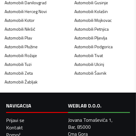
Automobili
Danilovgrad
Automobili
Gusinje
Automobili
Herceg Novi
Automobili
Kolašin
Automobili
Kotor
Automobili
Mojkovac
Automobili
Nikšić
Automobili
Petnjica
Automobili
Plav
Automobili
Pljevlja
Automobili
Plužine
Automobili
Podgorica
Automobili
Rožaje
Automobili
Tivat
Automobili
Tuzi
Automobili
Ulcinj
Automobili
Zeta
Automobili
Šavnik
Automobili
Žabljak
NAVIGACIJA
WEBLAB D.O.O.
Jovana Tomaševića 1,
Prijavi se
Bar, 85000
Kontakt
Crna Gora
Pomoć