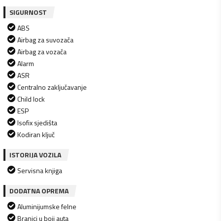
SIGURNOST
ABS
Airbag za suvozača
Airbag za vozača
Alarm
ASR
Centralno zaključavanje
Child lock
ESP
Isofix sjedišta
Kodiran ključ
ISTORIJA VOZILA
Servisna knjiga
DODATNA OPREMA
Aluminijumske felne
Branici u boji auta