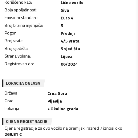
Korišćeno kao
:
Lično vozilo
Boja spoljašnosti
:
Siva
Emisioni standard
:
Euro 4
Broj brzina mjenjača
:
5
Pogon
:
Prednji
Broj vrata
:
4/5 vrata
Broj sjedišta
:
5 sjedišta
Strana volana
:
Lijeva
Registrovan do
:
06/2024
LOKACIJA OGLASA
Država
Crna Gora
Grad
Pljevlja
Lokacija
> Okolina grada
CIJENA REGISTRACIJE
Cijena registracije za ovo vozilo na premijski razred 7 iznosi oko
269.81
€