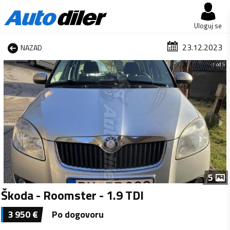
Uloguj se
23.12.2023
NAZAD
1 od 5
5
Škoda - Roomster - 1.9 TDI
3 950
€
Po dogovoru