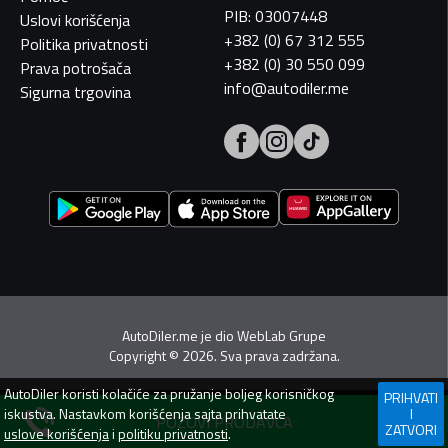
PIB: 03007448
Uslovi korišćenja
+382 (0) 67 312 555
Politika privatnosti
+382 (0) 30 550 099
Prava potrošača
info@autodiler.me
Sigurna trgovina
AutoDiler.me je dio
WebLab Grupe
Copyright
©
2026. Sva prava zadržana.
AutoDiler
koristi kolačiće za pružanje boljeg korisničkog
PRIHVATI
iskustva. Nastavkom korišćenja sajta prihvatate
I
POZOVI PRODAVCA
ZATVORI
uslove korišćenja
i
politiku privatnosti
.