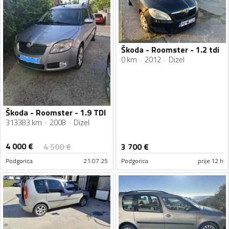
Škoda - Roomster - 1.2 tdi
0 km
2012
Dizel
Škoda - Roomster - 1.9 TDI
313383 km
2008
Dizel
4 000
€
4 500
€
3 700
€
Podgorica
21.07.25
Podgorica
prije 12 h