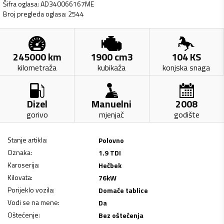
Šifra oglasa
:
AD340066167ME
Broj pregleda oglasa
:
2544
245000
km
1900
cm3
104
KS
kilometraža
kubikaža
konjska snaga
Dizel
Manuelni
2008
gorivo
mjenjač
godište
Stanje artikla
:
Polovno
Oznaka
:
1.9 TDI
Karoserija
:
Hečbek
Kilovata
:
76
kW
Porijeklo vozila
:
Domaće tablice
Vodi se na mene
:
Da
Oštećenje
:
Bez oštećenja