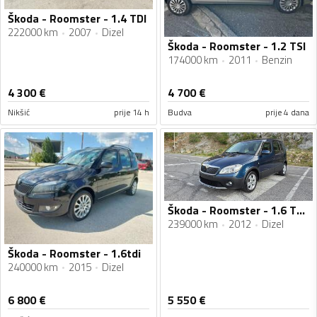
Škoda - Roomster - 1.4 TDI
222000 km
2007
Dizel
Škoda - Roomster - 1.2 TSI
174000 km
2011
Benzin
4 300
€
4 700
€
Nikšić
prije 14 h
Budva
prije 4 dana
Škoda - Roomster - 1.6 TDI SCOUT
239000 km
2012
Dizel
Škoda - Roomster - 1.6tdi
240000 km
2015
Dizel
6 800
€
5 550
€