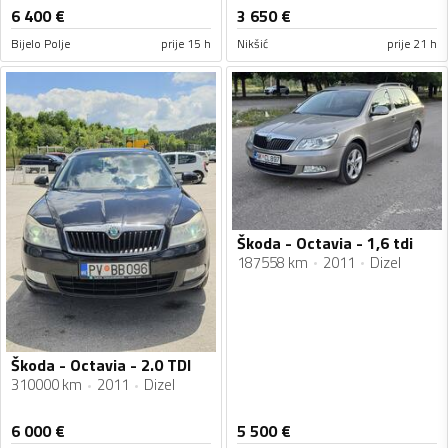
6 400
€
3 650
€
Bijelo Polje
prije 15 h
Nikšić
prije 21 h
Škoda - Octavia - 1,6 tdi
187558 km
2011
Dizel
Škoda - Octavia - 2.0 TDI
310000 km
2011
Dizel
6 000
€
5 500
€