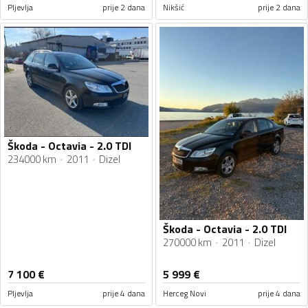
Pljevlja
prije 2 dana
Nikšić
prije 2 dana
Škoda - Octavia - 2.0 TDI
234000 km
2011
Dizel
Škoda - Octavia - 2.0 TDI
270000 km
2011
Dizel
7 100
€
5 999
€
Pljevlja
prije 4 dana
Herceg Novi
prije 4 dana