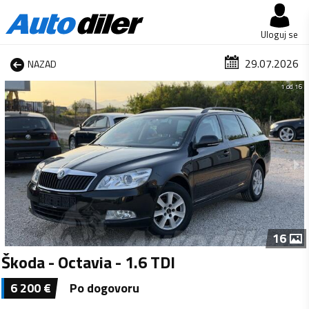
Uloguj se
29.07.2026
NAZAD
1 od 16
16
Škoda - Octavia - 1.6 TDI
6 200
€
Po dogovoru