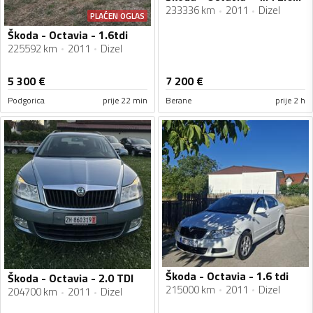
233336 km
2011
Dizel
PLAĆEN OGLAS
Škoda - Octavia - 1.6tdi
225592 km
2011
Dizel
5 300
€
7 200
€
Podgorica
prije 22 min
Berane
prije 2 h
Škoda - Octavia - 1.6 tdi
Škoda - Octavia - 2.0 TDI
215000 km
2011
Dizel
204700 km
2011
Dizel