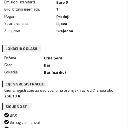
Emisioni standard
:
Euro 5
Broj brzina mjenjača
:
7
Pogon
:
Prednji
Strana volana
:
Lijeva
Zamjena
:
Svejedno
LOKACIJA OGLASA
Država
Crna Gora
Grad
Bar
Lokacija
Bar (uži dio)
CIJENA REGISTRACIJE
Cijena registracije za ovo vozilo na premijski razred 7 iznosi oko
256.13
€
SIGURNOST
ABS
Airbag za suvozača