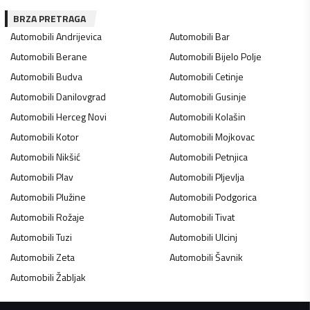
BRZA PRETRAGA
Automobili
Andrijevica
Automobili
Bar
Automobili
Berane
Automobili
Bijelo Polje
Automobili
Budva
Automobili
Cetinje
Automobili
Danilovgrad
Automobili
Gusinje
Automobili
Herceg Novi
Automobili
Kolašin
Automobili
Kotor
Automobili
Mojkovac
Automobili
Nikšić
Automobili
Petnjica
Automobili
Plav
Automobili
Pljevlja
Automobili
Plužine
Automobili
Podgorica
Automobili
Rožaje
Automobili
Tivat
Automobili
Tuzi
Automobili
Ulcinj
Automobili
Zeta
Automobili
Šavnik
Automobili
Žabljak