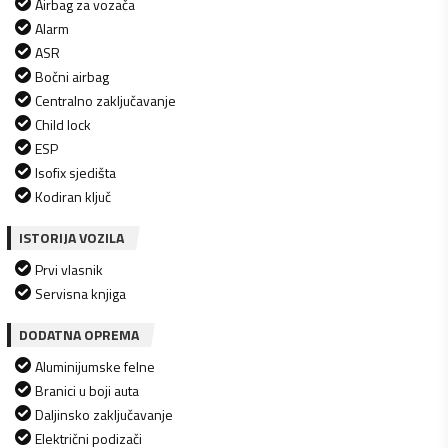
Airbag za vozača
Alarm
ASR
Bočni airbag
Centralno zaključavanje
Child lock
ESP
Isofix sjedišta
Kodiran ključ
ISTORIJA VOZILA
Prvi vlasnik
Servisna knjiga
DODATNA OPREMA
Aluminijumske felne
Branici u boji auta
Daljinsko zaključavanje
Električni podizači