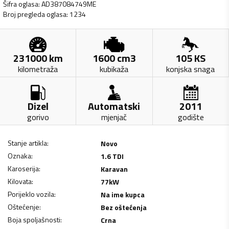
Šifra oglasa
:
AD387084749ME
Broj pregleda oglasa
:
1234
231000
km
1600
cm3
105
KS
kilometraža
kubikaža
konjska snaga
Dizel
Automatski
2011
gorivo
mjenjač
godište
Stanje artikla
:
Novo
Oznaka
:
1.6 TDI
Karoserija
:
Karavan
Kilovata
:
77
kW
Porijeklo vozila
:
Na ime kupca
Oštećenje
:
Bez oštećenja
Boja spoljašnosti
:
Crna