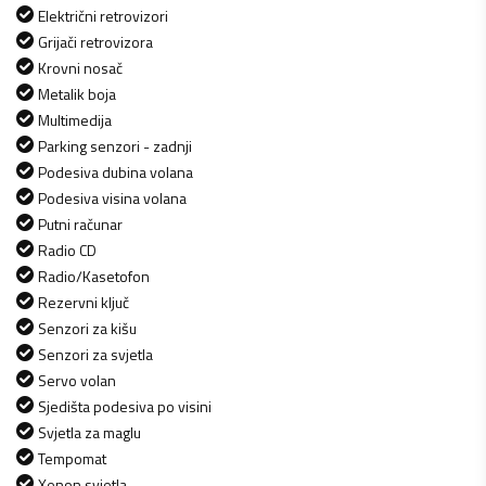
Električni retrovizori
Grijači retrovizora
Krovni nosač
Metalik boja
Multimedija
Parking senzori - zadnji
Podesiva dubina volana
Podesiva visina volana
Putni računar
Radio CD
Radio/Kasetofon
Rezervni ključ
Senzori za kišu
Senzori za svjetla
Servo volan
Sjedišta podesiva po visini
Svjetla za maglu
Tempomat
Xenon svjetla