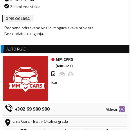
Zatamljena stakla
OPIS OGLASA
Redovno odrzavano vozilo, moguca svaka provjera.
Bez dodatnih ulaganja.
AUTO PLAC
MM CARS
(
NA6323
)
Bar
+382 69 988 988
Aktivan
Crna Gora
-
Bar
,
> Okolina grada