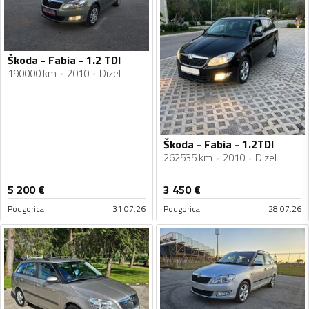
Škoda - Fabia - 1.2 TDI
190000 km
2010
Dizel
Škoda - Fabia - 1.2TDI
262535 km
2010
Dizel
5 200
€
3 450
€
Podgorica
31.07.26
Podgorica
28.07.26