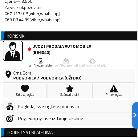
Cijena— 3.550
Za vise inf.pozovite:
067 117 015[viber,whatsapp]
069 88 44 99[viber,whatsapp]
KORISNIK
UVOZ I PRODAJA AUTOMOBILA
(
BE6040
)
verifikovan telefon
verifikovan email
verifikovana lokacija
Crna Gora
PODGORICA
/
PODGORICA (UŽI DIO)
Sačuvaj oglas
Sačuvaj profil
Prijavi oglas
Pogledaj sve oglase prodavca
Pogledaj oglase iz tvoje okoline
PODIJELI SA PRIJATELJIMA