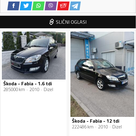
SLIČNI OGLASI
Škoda - Fabia - 1.6 tdi
285000 km
2010
Dizel
Škoda - Fabia - 12 tdi
222486 km
2010
Dizel