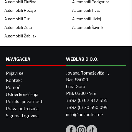
Automobili
Plužine
Automobili
Podgorica
Automobili
Rožaje
Automobili
Tivat
Automobili
Tuzi
Automobili
Ulcinj
Automobili
Zeta
Automobili
Šavnik
Automobili
Žabljak
NAVIGACIJA
WEBLAB D.O.O.
Jovana Tomaševića 1,
Prijavi se
Bar, 85000
Kontakt
Crna Gora
Pomoć
PIB: 03007448
Uslovi korišćenja
+382 (0) 67 312 555
Politika privatnosti
+382 (0) 30 550 099
Prava potrošača
info@autodiler.me
Sigurna trgovina