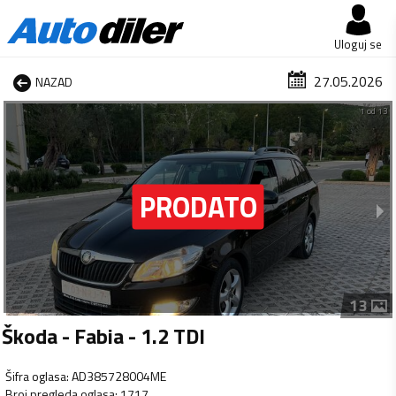
Uloguj se
27.05.2026
NAZAD
1 od 13
13
Škoda - Fabia - 1.2 TDI
Šifra oglasa
:
AD385728004ME
Broj pregleda oglasa
:
1717