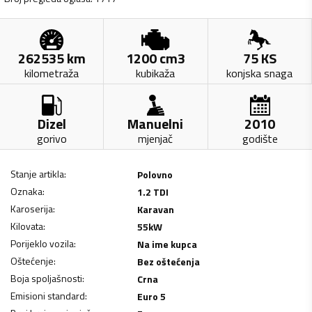
262535
km
1200
cm3
75
KS
kilometraža
kubikaža
konjska snaga
Dizel
Manuelni
2010
gorivo
mjenjač
godište
Stanje artikla
:
Polovno
Oznaka
:
1.2 TDI
Karoserija
:
Karavan
Kilovata
:
55
kW
Porijeklo vozila
:
Na ime kupca
Oštećenje
:
Bez oštećenja
Boja spoljašnosti
:
Crna
Emisioni standard
:
Euro 5