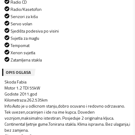
Radio CD
Radio/Kasetofon
Senzori za kišu
Servo volan
Sjedišta podesiva po visini
Svjetla za maglu
Tempomat
Xenon svjetla
Zatamljena stakla
OPIS OGLASA
Skoda Fabia
Motor 1.2 TDI 55kW
Godiste 2011.god
Kilometraza:262.535km
Info:Auto je u odlicnom stanju,dobro ocuvano i redovno odrzavano.
Tek uvezen,ocarinjen i ide na ime kupca. Doveden
voznjom,maksimalno istestiran. Posjeduje 2 originalna kljuca.
Continental ljetnje gume.Tonirana stakla. Klima ispravna. Bez ulaganja,i
bez zamjena.