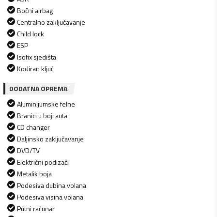
Bočni airbag
Centralno zaključavanje
Child lock
ESP
Isofix sjedišta
Kodiran ključ
DODATNA OPREMA
Aluminijumske felne
Branici u boji auta
CD changer
Daljinsko zaključavanje
DVD/TV
Električni podizači
Metalik boja
Podesiva dubina volana
Podesiva visina volana
Putni računar