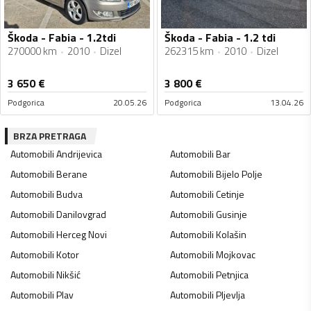
Škoda - Fabia - 1.2tdi
Škoda - Fabia - 1.2 tdi
270000 km
2010
Dizel
262315 km
2010
Dizel
3 650
€
3 800
€
Podgorica
20.05.26
Podgorica
13.04.26
BRZA PRETRAGA
Automobili
Andrijevica
Automobili
Bar
Automobili
Berane
Automobili
Bijelo Polje
Automobili
Budva
Automobili
Cetinje
Automobili
Danilovgrad
Automobili
Gusinje
Automobili
Herceg Novi
Automobili
Kolašin
Automobili
Kotor
Automobili
Mojkovac
Automobili
Nikšić
Automobili
Petnjica
Automobili
Plav
Automobili
Pljevlja