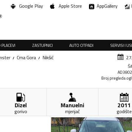
Google Play
Apple Store
AppGallery
 PLACEVI
ZASTUPNICI
AUTO OTPADI
SERVISI I U
mster
Crna Gora
Nikšić
27
Ši
AD380
Broj pregleda og
Dizel
Manuelni
2011
gorivo
mjenjač
godište