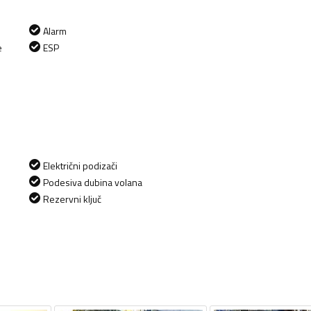
Alarm
e
ESP
Električni podizači
Podesiva dubina volana
Rezervni ključ