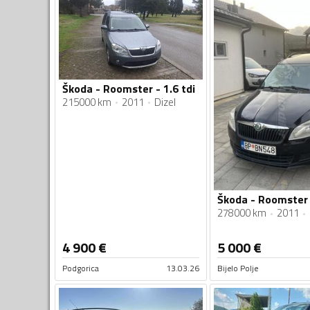
Škoda - Roomster - 1.6 tdi
215000 km
2011
Dizel
Škoda - Roomster -
278000 km
2011
4 900
€
5 000
€
Podgorica
13.03.26
Bijelo Polje