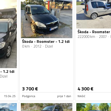
Škoda - Roomster 
222000 km
2007
Škoda - Roomster - 1.2 tdi
0 km
2012
Dizel
 1.2 tdi
Dizel
3 700
€
4 300
€
15.04.25
Podgorica
prije 1 dan
Nikšić