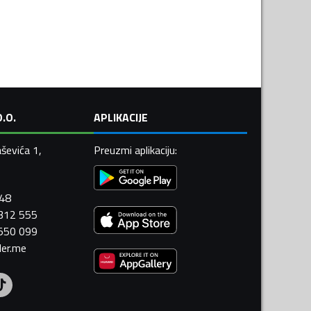
.O.
APLIKACIJE
ševića 1,
Preuzmi aplikaciju
:
448
 312 555
 550 099
ler.me