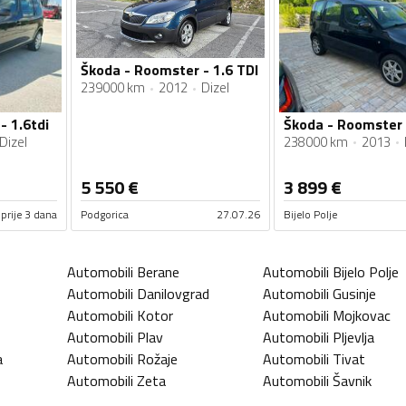
Škoda - Roomster - 1.6 TDI
239000 km
2012
Dizel
- 1.6tdi
Škoda - Roomster -
Dizel
238000 km
2013
5 550
€
3 899
€
prije 3 dana
Podgorica
27.07.26
Bijelo Polje
Automobili
Berane
Automobili
Bijelo Polje
Automobili
Danilovgrad
Automobili
Gusinje
Automobili
Kotor
Automobili
Mojkovac
Automobili
Plav
Automobili
Pljevlja
a
Automobili
Rožaje
Automobili
Tivat
Automobili
Zeta
Automobili
Šavnik