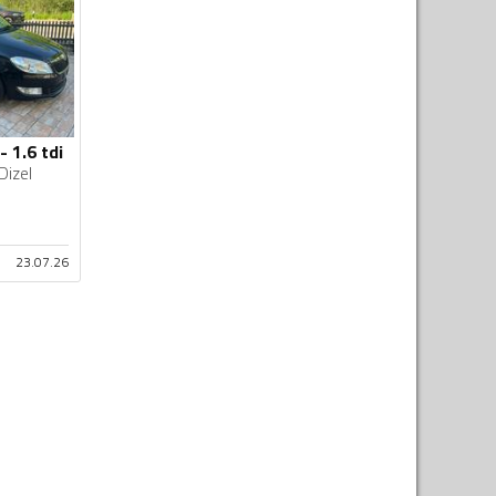
 1.6 tdi
Dizel
23.07.26