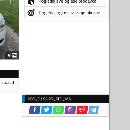
Pogledaj sve oglase prodavca
Pogledaj oglase iz tvoje okoline
9
ki razred
PODIJELI SA PRIJATELJIMA