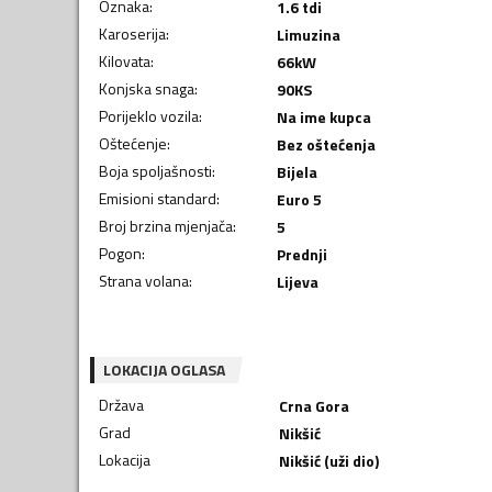
Oznaka
:
1.6 tdi
Karoserija
:
Limuzina
Kilovata
:
66
kW
Konjska snaga
:
90
KS
Porijeklo vozila
:
Na ime kupca
Oštećenje
:
Bez oštećenja
Boja spoljašnosti
:
Bijela
Emisioni standard
:
Euro 5
Broj brzina mjenjača
:
5
Pogon
:
Prednji
Strana volana
:
Lijeva
LOKACIJA OGLASA
Država
Crna Gora
Grad
Nikšić
Lokacija
Nikšić (uži dio)