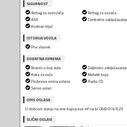
SIGURNOST
Airbag za suvozača
Airbag za vozača
ASR
Centralno zaključavanj
Kodiran ključ
ISTORIJA VOZILA
Prvi vlasnik
DODATNA OPREMA
Branici u boji auta
Daljinsko zaključavanje
Kuka za vuču
Metalik boja
Podesiva visina volana
Radio CD
Servo volan
OPIS OGLASA
U dobrom stanju na ime kupca.sve inf na br 068/016/629
SLIČNI OGLASI