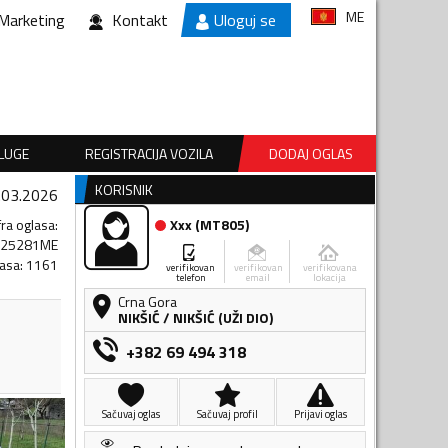
ME
Marketing
Kontakt
Uloguj se
SLUGE
REGISTRACIJA VOZILA
DODAJ OGLAS
KORISNIK
.03.2026
fra oglasa
:
Xxx
(
MT805
)
225281ME
lasa
:
1161
verifikovan
verifikovan
verifikovana
telefon
email
lokacija
Crna Gora
NIKŠIĆ
/
NIKŠIĆ (UŽI DIO)
+382 69 494 318
Sačuvaj oglas
Sačuvaj profil
Prijavi oglas