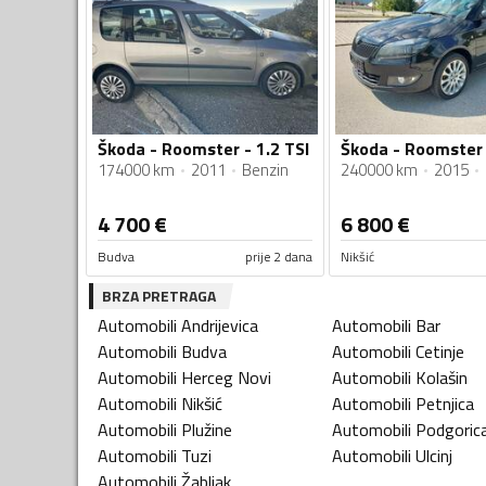
Škoda - Roomster - 1.2 TSI
Škoda - Roomster 
174000 km
2011
Benzin
240000 km
2015
4 700
€
6 800
€
Budva
prije 2 dana
Nikšić
BRZA PRETRAGA
Automobili
Andrijevica
Automobili
Bar
Automobili
Budva
Automobili
Cetinje
Automobili
Herceg Novi
Automobili
Kolašin
Automobili
Nikšić
Automobili
Petnjica
Automobili
Plužine
Automobili
Podgoric
Automobili
Tuzi
Automobili
Ulcinj
Automobili
Žabljak