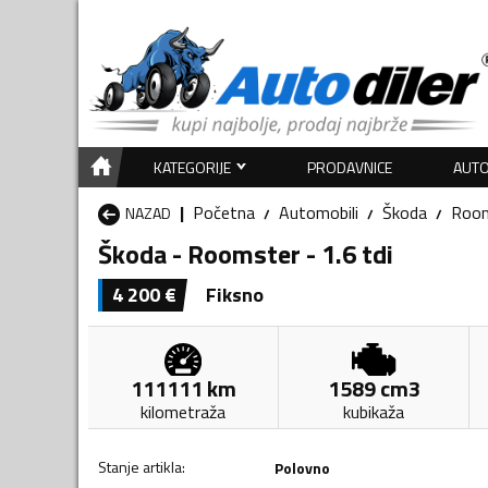
KATEGORIJE
PRODAVNICE
AUTO
Početna
Automobili
Škoda
Roo
NAZAD
Škoda - Roomster - 1.6 tdi
4 200
€
Fiksno
111111
km
1589
cm3
kilometraža
kubikaža
Stanje artikla
:
Polovno