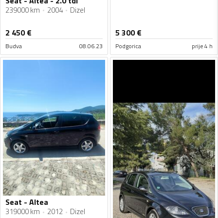
Seat - Altea - 2.0 tdi
239000 km
2004
Dizel
2 450
€
5 300
€
Budva
08.06.23
Podgorica
prije 4 h
Seat - Altea
319000 km
2012
Dizel