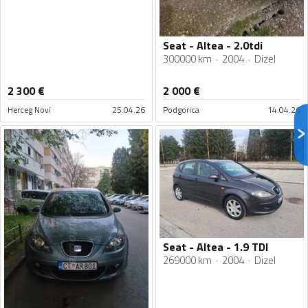
Seat - Altea - 2.0tdi
300000 km
2004
Dizel
2 300
€
2 000
€
Herceg Novi
25.04.26
Podgorica
14.04.26
Seat - Altea - 1.9 TDI
269000 km
2004
Dizel