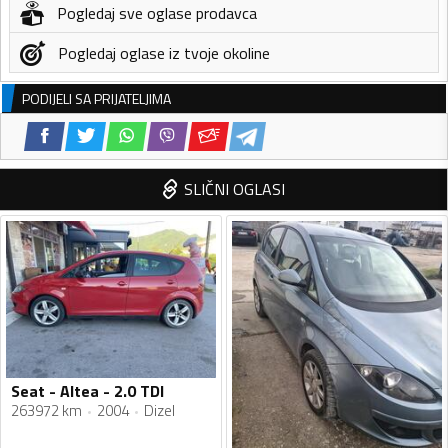
Pogledaj sve oglase prodavca
Pogledaj oglase iz tvoje okoline
PODIJELI SA PRIJATELJIMA
SLIČNI OGLASI
Seat - Altea - 2.0 TDI
263972 km
2004
Dizel