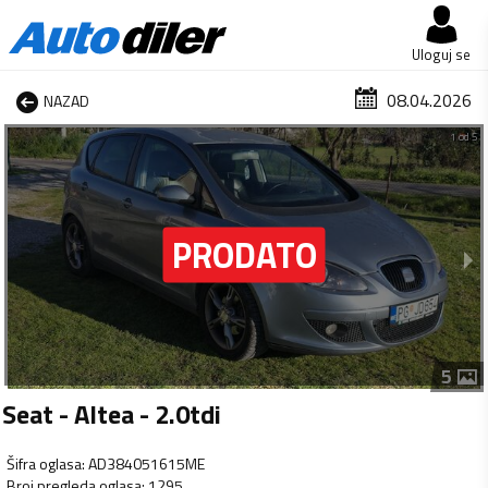
Uloguj se
08.04.2026
NAZAD
1 od 5
5
Seat - Altea - 2.0tdi
Šifra oglasa
:
AD384051615ME
Broj pregleda oglasa
:
1295