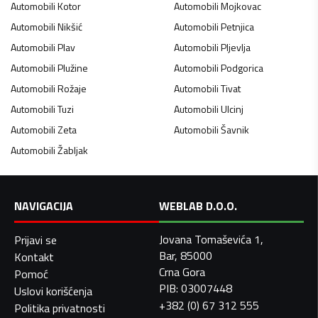
Automobili
Kotor
Automobili
Mojkovac
Automobili
Nikšić
Automobili
Petnjica
Automobili
Plav
Automobili
Pljevlja
Automobili
Plužine
Automobili
Podgorica
Automobili
Rožaje
Automobili
Tivat
Automobili
Tuzi
Automobili
Ulcinj
Automobili
Zeta
Automobili
Šavnik
Automobili
Žabljak
NAVIGACIJA
WEBLAB D.O.O.
Jovana Tomaševića 1,
Prijavi se
Bar, 85000
Kontakt
Crna Gora
Pomoć
PIB: 03007448
Uslovi korišćenja
+382 (0) 67 312 555
Politika privatnosti