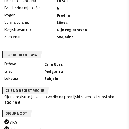
Emisioni standard
:
Euro 3
Broj brzina mjenjača
:
6
Pogon
:
Prednji
Strana volana
:
Lijeva
Registrovan do
:
Nije registrovan
Zamjena
:
Svejedno
LOKACIJA OGLASA
Država
Crna Gora
Grad
Podgorica
Lokacija
Zabjelo
CIJENA REGISTRACIJE
Cijena registracije za ovo vozilo na premijski razred 7 iznosi oko
300.19
€
SIGURNOST
ABS