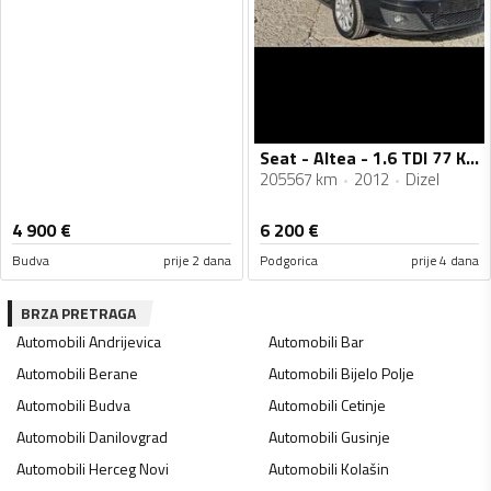
Seat - Altea - 1.6 TDI 77 KW
205567 km
2012
Dizel
4 900
€
6 200
€
Budva
prije 2 dana
Podgorica
prije 4 dana
BRZA PRETRAGA
Automobili
Andrijevica
Automobili
Bar
Automobili
Berane
Automobili
Bijelo Polje
Automobili
Budva
Automobili
Cetinje
Automobili
Danilovgrad
Automobili
Gusinje
Automobili
Herceg Novi
Automobili
Kolašin