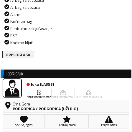
Airbag za suvozača
Airbag za vozača
Alarm
Bočni airbag
Centralno zaključavanje
ESP
Kodiran ključ
OPIS OGLASA
KORISNIK
luka
(
LA353
)
verifikovan telefon
verifikovan email
verifikovana lokacija
Crna Gora
PODGORICA
/
PODGORICA (UŽI DIO)
Sačuvaj oglas
Sačuvaj profil
Prijavi oglas