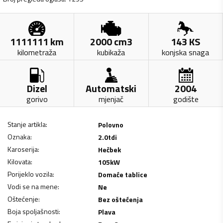
1111111
km
2000
cm3
143
KS
kilometraža
kubikaža
konjska snaga
Dizel
Automatski
2004
gorivo
mjenjač
godište
Stanje artikla
:
Polovno
Oznaka
:
2.0tdi
Karoserija
:
Hečbek
Kilovata
:
105
kW
Porijeklo vozila
:
Domaće tablice
Vodi se na mene
:
Ne
Oštećenje
:
Bez oštećenja
Boja spoljašnosti
:
Plava