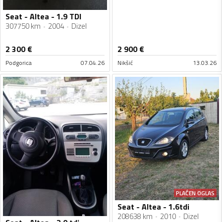
Seat - Altea - 1.9 TDI
307750 km
2004
Dizel
2 300
€
2 900
€
Podgorica
07.04.26
Nikšić
13.03.26
PLAĆEN OGLAS
Seat - Altea - 1.6tdi
208638 km
2010
Dizel